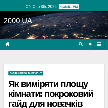
Перейти
Сб. Сер 8th, 2026
4:38:53 PM
до
вмісту
2000 UA
БУДІВНИЦТВО ТА РЕМОНТ
Як виміряти площу
кімнати: покроковий
гайд для новачків