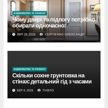
БУДІВНИЦТВО ТА РЕМОНТ
Чому двері та підлогу потрібно
обирати одночасно:
пояснюють експерти Holz
ЛИП 29, 2026
СЕРГІЄНКО ОЛЕКСАНДР
БУДІВНИЦТВО ТА РЕМОНТ
Скільки сохне грунтовка на
стінах: детальний гід з часами
та нюансами
БЕР 4, 2026
ПАВЛО