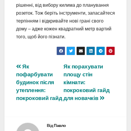
рішенні, від вибору килима до планування
розеток. Тож беріть інструменти, запасайтеся
терпінням і відкривайте нові грані свого
дому – адже кожен квадратний метр вартий
того, щоб його пізнати.
Навігація
Як
Як порахувати
пофарбувати
площу стін
записів
будинок після
кімнати:
утеплення:
покроковий гайд
покроковий гайд
для новачків
Від
Павло