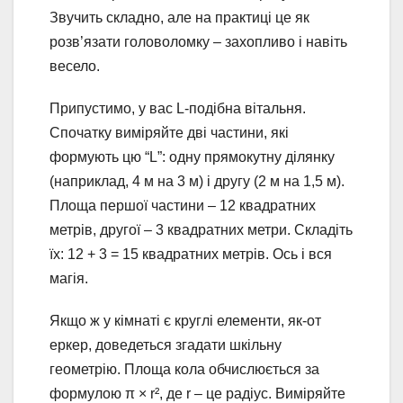
Звучить складно, але на практиці це як
розв’язати головоломку – захопливо і навіть
весело.
Припустимо, у вас L-подібна вітальня.
Спочатку виміряйте дві частини, які
формують цю “L”: одну прямокутну ділянку
(наприклад, 4 м на 3 м) і другу (2 м на 1,5 м).
Площа першої частини – 12 квадратних
метрів, другої – 3 квадратних метри. Складіть
їх: 12 + 3 = 15 квадратних метрів. Ось і вся
магія.
Якщо ж у кімнаті є круглі елементи, як-от
еркер, доведеться згадати шкільну
геометрію. Площа кола обчислюється за
формулою π × r², де r – це радіус. Виміряйте