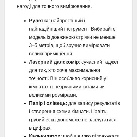
нагоді для точного вимірювання.
Рулетка
: найпростіший і
найнадійніший інструмент. Вибирайте
модель із довжиною стрічки не менше
3–5 метрів, щоб зручно вимірювати
великі приміщення.
Лазерний далекомір
: сучасний гаджет
для тих, хто хоче максимальної
точності. Він особливо корисний у
кімнатах із незручними кутами чи
великими розмірами.
Папір і олівець
: для запису результатів
і створення схеми кімнати. Навіть
грубий ескіз допоможе не заплутатися
в цифрах.
Калькулятор
: щоб швидко підрахувати