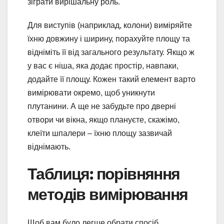
зіграти вирішальну роль.
Для виступів (наприклад, колони) виміряйте
їхню довжину і ширину, порахуйте площу та
відніміть її від загального результату. Якщо ж
у вас є ніша, яка додає простір, навпаки,
додайте її площу. Кожен такий елемент варто
вимірювати окремо, щоб уникнути
плутанини. А ще не забудьте про дверні
отвори чи вікна, якщо плануєте, скажімо,
клеїти шпалери – їхню площу зазвичай
віднімають.
Таблиця: порівняння
методів вимірювання
Щоб вам було легше обрати спосіб