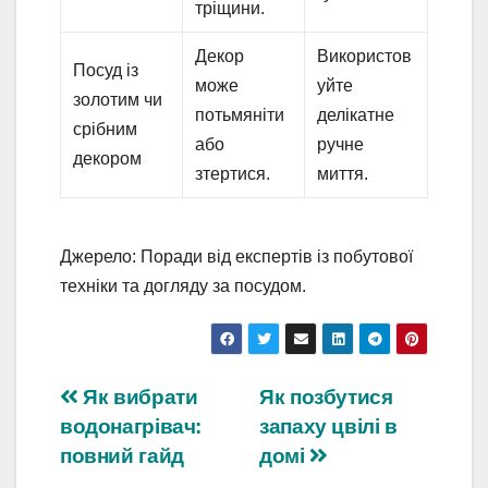
тріщини.
Декор
Використов
Посуд із
може
уйте
золотим чи
потьмяніти
делікатне
срібним
або
ручне
декором
зтертися.
миття.
Джерело: Поради від експертів із побутової
техніки та догляду за посудом.
Навігація
Як вибрати
Як позбутися
водонагрівач:
запаху цвілі в
записів
повний гайд
домі