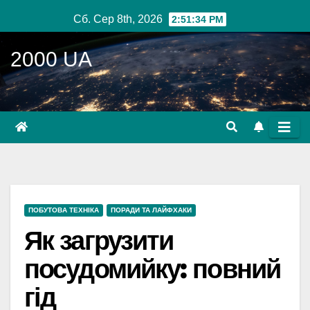
Перейти
Сб. Сер 8th, 2026
2:51:35 PM
до
вмісту
2000 UA
ПОБУТОВА ТЕХНІКА
ПОРАДИ ТА ЛАЙФХАКИ
Як загрузити
посудомийку: повний
гід