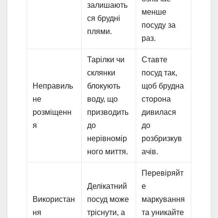
залишають
менше
ся брудні
посуду за
плями.
раз.
Тарілки чи
Ставте
склянки
посуд так,
Неправиль
блокують
щоб брудна
не
воду, що
сторона
розміщенн
призводить
дивилася
я
до
до
нерівномір
розбризкув
ного миття.
ачів.
Перевіряйт
Делікатний
е
Використан
посуд може
маркування
ня
тріснути, а
та уникайте