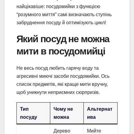
найцікавіше: посудомийки з функцією
“розумного миття” самі визначають ступінь
забруднення посуду й оптимізують цикл!
Який посуд не можна
мити в посудомийці
Не весь посуд любить гарячу воду та
агресивні миючі засоби посудомийки. Ось
список предметів, які краще мити вручну,
щоб уникнути неприємних сюрпризів.
Тип
Чому не
Альтернат
посуду
можна
ива
Дерево
Мийте