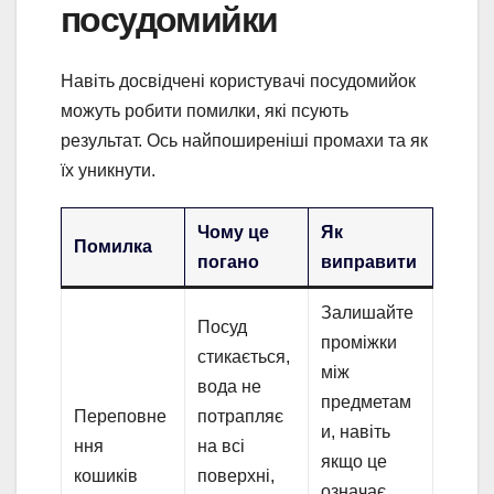
посудомийки
Навіть досвідчені користувачі посудомийок
можуть робити помилки, які псують
результат. Ось найпоширеніші промахи та як
їх уникнути.
Чому це
Як
Помилка
погано
виправити
Залишайте
Посуд
проміжки
стикається,
між
вода не
предметам
Переповне
потрапляє
и, навіть
ння
на всі
якщо це
кошиків
поверхні,
означає