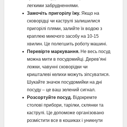
легкими забрудненнями.
Замочіть пригорілу їжу.
Якщо на
сковорідці чи каструлі залишилися
пригорілі плями, залийте їх водою з
краплею миючого засобу на 10-15
хвилин. Це полегшить роботу машині.
Перевірте маркування.
Не весь посуд
можна мити в посудомийці. Дерев’яні
ложки, чавунні сковорідки чи
кришталеві келихи можуть зіпсуватися.
Шукайте значок посудомийки на дні
посуду – це ваш зелений сигнал.
Розсортуйте посуд.
Відокремте
столові прибори, тарілки, склянки та
каструлі. Це допоможе організовано
розмістити все в кошиках і уникнути