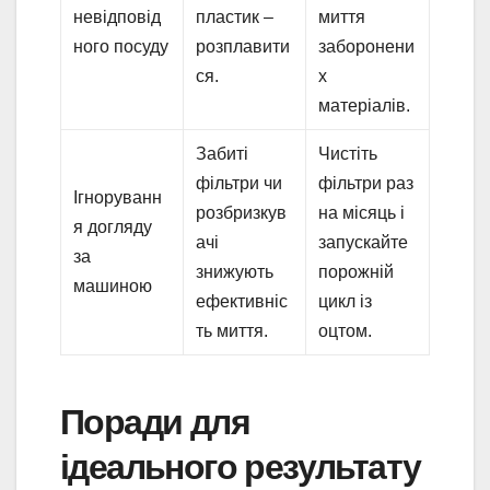
невідповід
пластик –
миття
ного посуду
розплавити
заборонени
ся.
х
матеріалів.
Забиті
Чистіть
фільтри чи
фільтри раз
Ігноруванн
розбризкув
на місяць і
я догляду
ачі
запускайте
за
знижують
порожній
машиною
ефективніс
цикл із
ть миття.
оцтом.
Поради для
ідеального результату