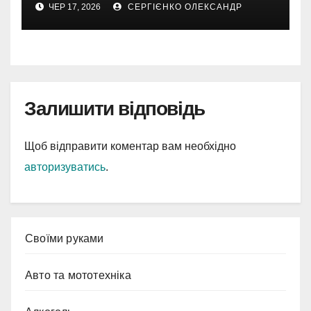
ЧЕР 17, 2026
СЕРГІЄНКО ОЛЕКСАНДР
шоколаду
Залишити відповідь
Щоб відправити коментар вам необхідно
авторизуватись
.
Cвоїми руками
Авто та мототехніка