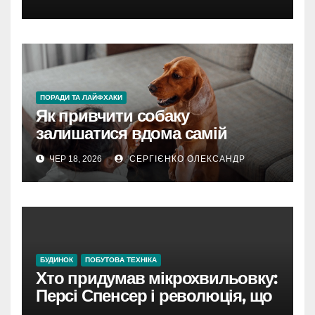
ПОРАДИ ТА ЛАЙФХАКИ
Як привчити собаку
залишатися вдома самій
ЧЕР 18, 2026
СЕРГІЄНКО ОЛЕКСАНДР
БУДИНОК
ПОБУТОВА ТЕХНІКА
Хто придумав мікрохвильовку:
Персі Спенсер і революція, що
почалася з розтопленого