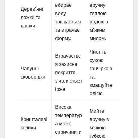
вбирає
вручну
Дерев’яні
воду,
теплою
ложки та
тріскається
водою з
дошки
та втрачає
м’яким
форму.
милом.
Чистіть
Втрачаєтьс
сухою
я захисне
Чавунні
ганчіркою
покриття,
сковорідки
та
з’являється
змащуйте
іржа.
олією.
Висока
Мийте
температур
Кришталеві
вручну з
а може
келихи
м’якою
спричинити
губкою.