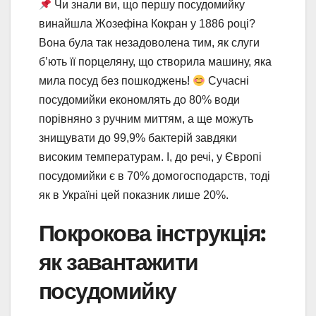
Чи знали ви, що першу посудомийку
винайшла Жозефіна Кокран у 1886 році?
Вона була так незадоволена тим, як слуги
б’ють її порцеляну, що створила машину, яка
мила посуд без пошкоджень!
Сучасні
посудомийки економлять до 80% води
порівняно з ручним миттям, а ще можуть
знищувати до 99,9% бактерій завдяки
високим температурам. І, до речі, у Європі
посудомийки є в 70% домогосподарств, тоді
як в Україні цей показник лише 20%.
Покрокова інструкція:
як завантажити
посудомийку