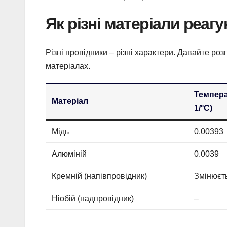
Як різні матеріали реаг
Різні провідники – різні характери. Давайте р
матеріалах.
Темпера
Матеріал
1/°C)
Мідь
0.00393
Алюміній
0.0039
Кремній (напівпровідник)
Змінюєть
Ніобій (надпровідник)
–