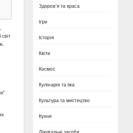
Здоров’я та краса
Ігри
,
 світ
Історія
и,
Квіти
Космос
Кулінарія та їжа
и”
Культура та мистецтво
их
Кухня
Лікувальні засоби