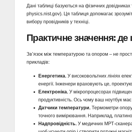
Дані таблиці базуються на фізичних довідниках 
physics.nist.gov). Ця таблиця допомагає зрозум
вибору провідників у техніці.
Практичне значення: де
Зв’язок між температурою та опором – не прост
прикладів:
Енергетика.
У високовольтних лініях елек
енергії. Інженери враховують це, проект
Електроніка.
У мікропроцесорах підвищен
продуктивність. Ось чому ваш ноутбук має
Датчики температури.
Термометри опору 
точного вимірювання. Наприклад, платино
Надпровідність.
У медичних МРТ-сканерах
щоб усунути опір і створити потужні магніт