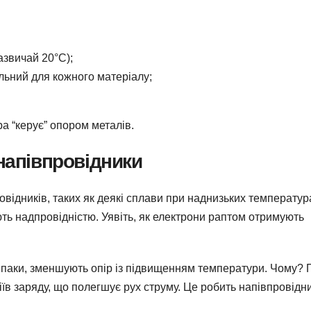
азвичай 20°C);
льний для кожного матеріалу;
а “керує” опором металів.
напівпровідники
відників, таких як деякі сплави при наднизьких температур
ть надпровідністю. Уявіть, як електрони раптом отримують
авпаки, зменшують опір із підвищенням температури. Чому? 
сіїв заряду, що полегшує рух струму. Це робить напівпровідн