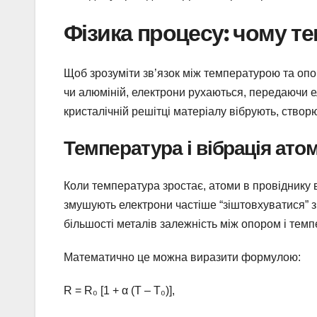
Фізика процесу: чому т
Щоб зрозуміти зв’язок між температурою та опоро
чи алюміній, електрони рухаються, передаючи е
кристалічній решітці матеріалу вібрують, ство
Температура і вібрація атом
Коли температура зростає, атоми в провіднику ві
змушують електрони частіше “зіштовхуватися” з 
більшості металів залежність між опором і тем
Математично це можна виразити формулою:
R = R₀ [1 + α (T – T₀)],