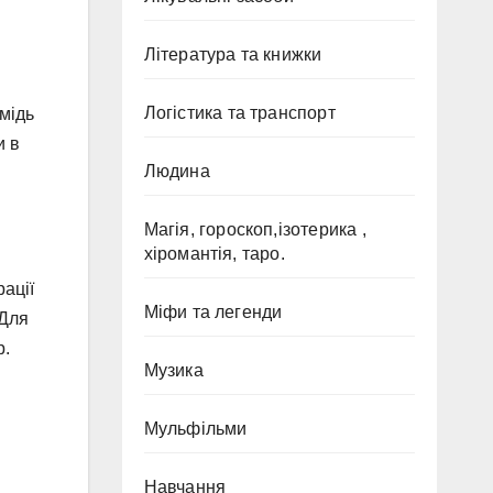
Література та книжки
Логістика та транспорт
 мідь
и в
Людина
Магія, гороскоп,ізотерика ,
хіромантія, таро.
рації
Міфи та легенди
 Для
р.
Музика
Мульфільми
Навчання