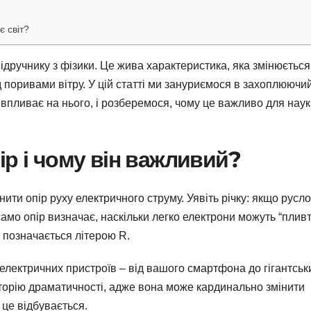
є світ?
ідручнику з фізики. Це жива характеристика, яка змінюється
д поривами вітру. У цій статті ми зануриємося в захоплюючий
 впливає на нього, і розберемося, чому це важливо для наук
ір і чому він важливий?
ити опір руху електричного струму. Уявіть річку: якщо русло
само опір визначає, наскільки легко електрони можуть “пливт
і позначається літерою R.
електричних пристроїв – від вашого смартфона до гігантськ
торію драматичності, адже вона може кардинально змінити
 це відбувається.