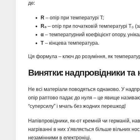
де:
R
– опір при температурі T;
R₀
– опір при початковій температурі T₀ (з
α
– температурний коефіцієнт опору, уніка
T
– кінцева температура.
Ця формула – ключ до розуміння, як температур
Винятки: надпровідники та 
Не всі матеріали поводяться однаково. У надпро
опір раптово падає до нуля – це явище називаю
“суперсилу” і мчать без жодних перешкод!
Напівпровідники, як-от кремній чи германій, н
нагріванні в них з’являється більше вільних но
незамінними в електроніці.