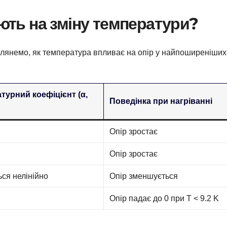
ують на зміну температури?
озглянемо, як температура впливає на опір у найпоширеніших
турний коефіцієнт (α,
Поведінка при нагріванні
Опір зростає
Опір зростає
ся нелінійно
Опір зменшується
Опір падає до 0 при T < 9.2 K