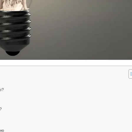
р?
?
ою