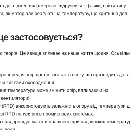
та дослідженнях (джерело: підручники з фізики, сайти типу
іти, як матеріали реагують на температуру, що критично для
 це застосовується?
о теорія. Це явище впливає на наше життя щодня. Ось кіль
тропередач опір дротів зростає в спеку, що призводить до в
уючи системи охолодження.
ня температури може змінити опір, впливаючи на
 вентилятори!
(RTD) використовують залежність опору від температури д
ві RTD популярні в промислових системах.
 надпровідні магніти працюють при наднизьких температу
ні поля.