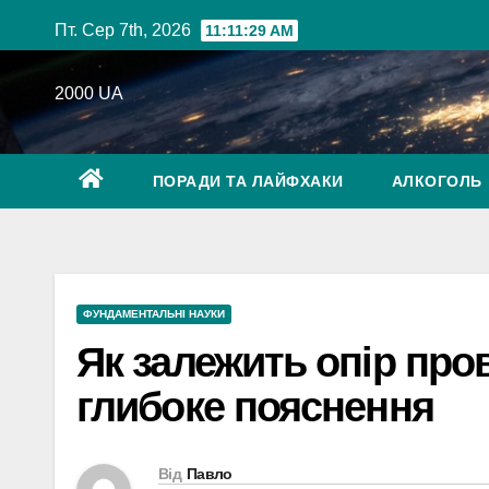
Перейти
Пт. Сер 7th, 2026
11:11:30 AM
до
вмісту
2000 UA
ПОРАДИ ТА ЛАЙФХАКИ
АЛКОГОЛЬ
ФУНДАМЕНТАЛЬНІ НАУКИ
Як залежить опір про
глибоке пояснення
Від
Павло