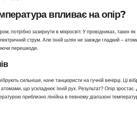
емпература впливає на опір?
м, потрібно зазирнути в мікросвіт. У провідниках, таких як
лектричний струм. Але їхній шлях не завжди гладкий – атом
рюючи перешкоди.
ів
брують сильніше, наче танцюристи на гучній вечірці. Ці віб
атомами, що ускладнює їхній рух. Результат? Опір зростає.
пературою приблизно лінійна в певному діапазоні температу