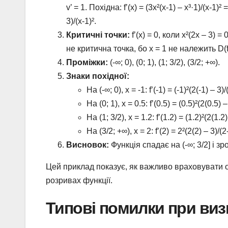
v’ = 1. Похідна: f’(x) = (3x²(x-1) – x³·1)/(x-1)² 
3)/(x-1)².
Критичні точки:
f’(x) = 0, коли x²(2x – 3) 
не критична точка, бо x = 1 не належить D(f
Проміжки:
(-∞; 0), (0; 1), (1; 3/2), (3/2; +∞).
Знаки похідної:
На (-∞; 0), x = -1: f’(-1) = (-1)²(2(-1) – 3
На (0; 1), x = 0.5: f’(0.5) = (0.5)²(2(0.5)
На (1; 3/2), x = 1.2: f’(1.2) = (1.2)²(2(1.
На (3/2; +∞), x = 2: f’(2) = 2²(2(2) – 3)/(
Висновок:
Функція спадає на (-∞; 3/2] і зр
Цей приклад показує, як важливо враховувати о
розривах функції.
Типові помилки при виз