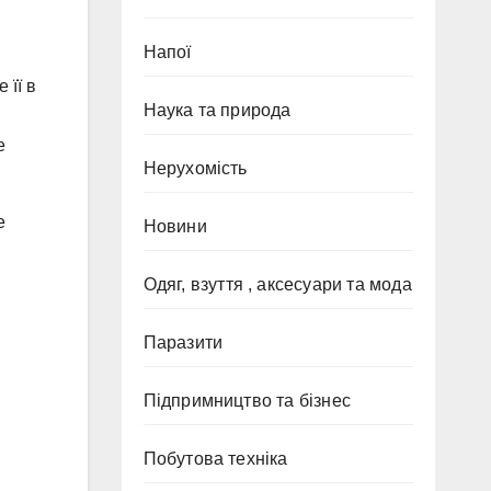
Напої
 її в
Наука та природа
е
Нерухомість
е
Новини
Одяг, взуття , аксесуари та мода
Паразити
Підпримництво та бізнес
Побутова техніка