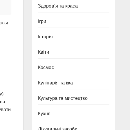
Здоров’я та краса
Ігри
іжки
Історія
Квіти
Космос
Кулінарія та їжа
y)
Культура та мистецтво
ова
увати
Кухня
Лікувальні засоби