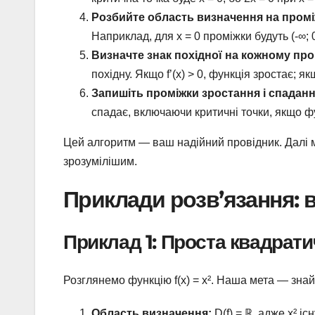
Розбийте область визначення на промі
Наприклад, для x = 0 проміжки будуть (-∞; 0)
Визначте знак похідної на кожному про
похідну. Якщо f’(x) > 0, функція зростає; як
Запишіть проміжки зростання і спаданн
спадає, включаючи критичні точки, якщо ф
Цей алгоритм — ваш надійний провідник. Далі м
зрозумілішим.
Приклади розв’язання: в
Приклад 1: Проста квадрати
Розглянемо функцію f(x) = x². Наша мета — знайт
Область визначення:
D(f) = ℝ, адже x² існ