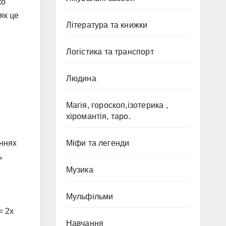
ко
як це
Література та книжки
Логістика та транспорт
Людина
Магія, гороскоп,ізотерика ,
хіромантія, таро.
еннях
Міфи та легенди
ь
Музика
Мульфільми
= 2x
Навчання