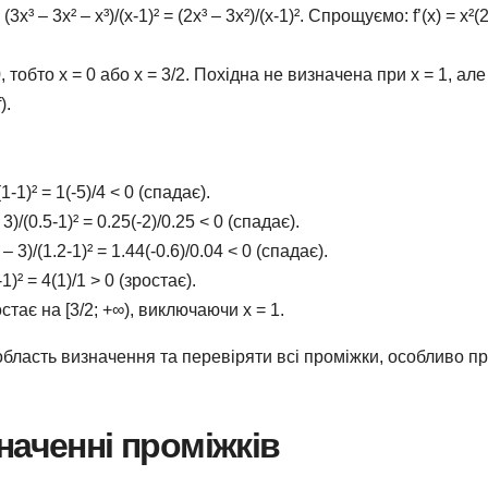
= (3x³ – 3x² – x³)/(x-1)² = (2x³ – 3x²)/(x-1)². Спрощуємо: f’(x) = x²(
= 0, тобто x = 0 або x = 3/2. Похідна не визначена при x = 1, але
).
)/(1-1)² = 1(-5)/4 < 0 (спадає).
 – 3)/(0.5-1)² = 0.25(-2)/0.25 < 0 (спадає).
2) – 3)/(1.2-1)² = 1.44(-0.6)/0.04 < 0 (спадає).
2-1)² = 4(1)/1 > 0 (зростає).
остає на [3/2; +∞), виключаючи x = 1.
бласть визначення та перевіряти всі проміжки, особливо п
наченні проміжків