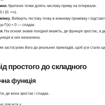
жки.
Критичні точки ділять числову пряму на інтервали.
 і (0; +∞).
міжку.
Виберіть тестову точку в кожному проміжку і підставте
що f’(x) < 0 — спадає.
я.
На основі знаків похідної вкажіть, де функція зростає, а д
ункція в них визначена.
и застосуємо його до реальних прикладів, щоб усе стало щ
ід простого до складного
чна функція
и, де вона зростає і спадає.
ує для всіх x.