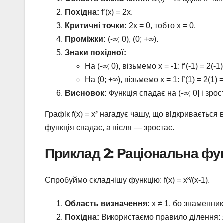
Похідна:
f’(x) = 2x.
Критичні точки:
2x = 0, тобто x = 0.
Проміжки:
(-∞; 0), (0; +∞).
Знаки похідної:
На (-∞; 0), візьмемо x = -1: f’(-1) = 2(-1
На (0; +∞), візьмемо x = 1: f’(1) = 2(1) 
Висновок:
Функція спадає на (-∞; 0] і зрост
Графік f(x) = x² нагадує чашу, що відкривається
функція спадає, а після — зростає.
Приклад 2: Раціональна фу
Спробуймо складнішу функцію: f(x) = x³/(x-1).
Область визначення:
x ≠ 1, бо знаменник 
Похідна:
Використаємо правило ділення: якщо f(