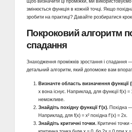
Щоб визначити ці проміжки, ми використовуємо 
змінюється функція в кожній точці. Якщо похідн
зробити на практиці? Давайте розбиратися крок
Покроковий алгоритм по
спадання
Знаходження проміжків зростання і спадання — 
детальний алгоритм, який допоможе вам впорат
Визначте область визначення функції (D
x вона існує. Наприклад, для функції f(x) =
неможливе.
Знайдіть похідну функції f’(x).
Похідна — 
Наприклад, для f(x) = x² похідна f’(x) = 2x.
Знайдіть критичні точки.
Критичні точки —
критична точка буде x = 0, бо 2x = 0 при x =