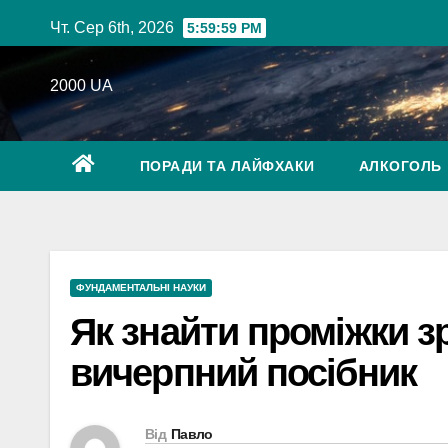
Перейти
Чт. Сер 6th, 2026
6:00:00 PM
до
вмісту
2000 UA
ПОРАДИ ТА ЛАЙФХАКИ
АЛКОГОЛЬ
ФУНДАМЕНТАЛЬНІ НАУКИ
Як знайти проміжки зр
вичерпний посібник
Від
Павло