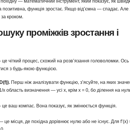
похідну — математичний інструмент, який показує, як швид
а позитивна, функція зростає. Якщо від’ємна — спадає. Але 
 за кроком.
шуку проміжків зростання і
це чіткий процес, схожий на розв’язання головоломки. Ось
ися з будь-якою функцією.
(f)).
Перш ніж аналізувати функцію, з’ясуйте, на яких знач
 1/x область визначення — усі x, крім x = 0, бо ділення на нул
це ваш компас. Вона показує, як змінюється функція.
 це місця, де похідна дорівнює нулю або не існує. Для f’(x) 
 0.