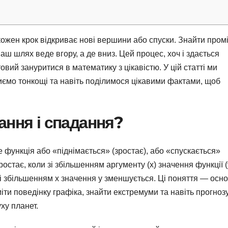
кожен крок відкриває нові вершини або спуски. Знайти пром
аш шлях веде вгору, а де вниз. Цей процес, хоч і здається
овий зануритися в математику з цікавістю. У цій статті ми
иємо тонкощі та навіть поділимося цікавими фактами, щоб
ання і спадання?
 функція або «піднімається» (зростає), або «спускається»
ростає, коли зі збільшенням аргументу (x) значення функції (
 зі збільшенням x значення y зменшується. Ці поняття — осн
іти поведінку графіка, знайти екстремуми та навіть прогноз
ху планет.