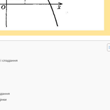
 і спадання
адання
інки