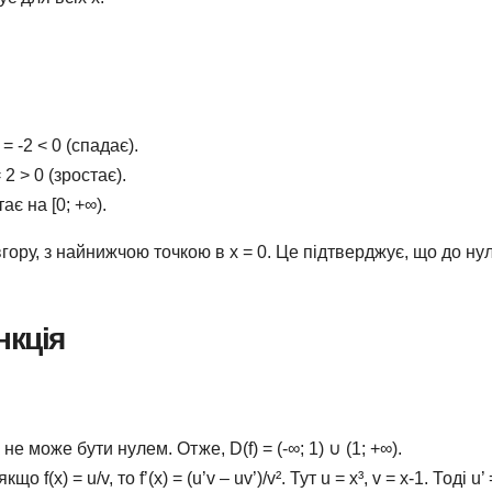
) = -2 < 0 (спадає).
= 2 > 0 (зростає).
ає на [0; +∞).
 вгору, з найнижчою точкою в x = 0. Це підтверджує, що до ну
нкція
не може бути нулем. Отже, D(f) = (-∞; 1) ∪ (1; +∞).
x) = u/v, то f’(x) = (u’v – uv’)/v². Тут u = x³, v = x-1. Тоді u’ 