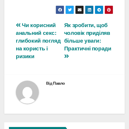
Навігація
Чи корисний
Як зробити, щоб
анальний секс:
чоловік приділяв
записів
глибокий погляд
більше уваги:
на користь і
Практичні поради
ризики
Від
Павло