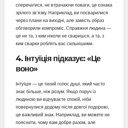
сперечатися, не втрачаючи поваги, це ознака
зрілого зв’язку. Наприклад, ви посварилися
через плани на вихідні, але замість образ
обговорили компроміс. Справжня людина —
це не та, з ким ніколи не сваришся, а та, з
ким сварки роблять вас сильнішими.
4. Інтуїція підказує: «Це
воно»
Інтуїція — це тихий голос душі, який часто
знає більше, ніж розум. Якщо поруч із
людиною ви відчуваєте спокій, ніби
повернулися додому після довгої подорожі,
це важливий знак. Наприклад, ви можете не
пояснити, чому вам добре разом, але