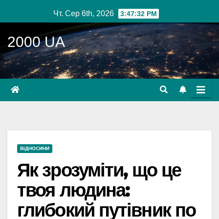
Перейти
Чт. Сер 6th, 2026
3:47:33 PM
до
вмісту
2000 UA
ВІДНОСИНИ
Як зрозуміти, що це
твоя людина:
глибокий путівник по