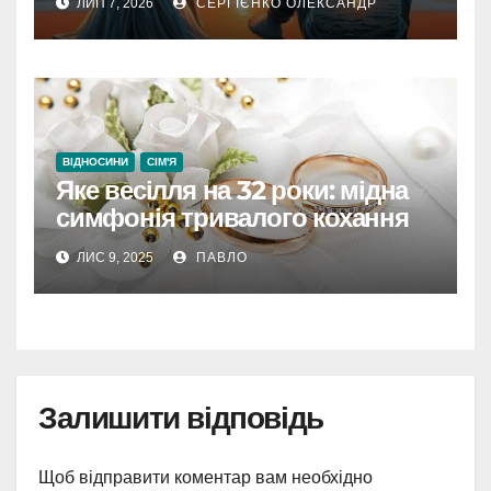
ЛИП 7, 2026
СЕРГІЄНКО ОЛЕКСАНДР
ВІДНОСИНИ
СІМ'Я
Яке весілля на 32 роки: мідна
симфонія тривалого кохання
ЛИС 9, 2025
ПАВЛО
Залишити відповідь
Щоб відправити коментар вам необхідно