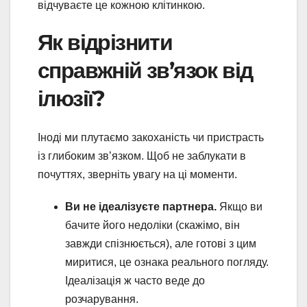
відчуваєте це кожною клітинкою.
Як відрізнити
справжній зв’язок від
ілюзії?
Іноді ми плутаємо закоханість чи пристрасть
із глибоким зв’язком. Щоб не заблукати в
почуттях, зверніть увагу на ці моменти.
Ви не ідеалізуєте партнера.
Якщо ви
бачите його недоліки (скажімо, він
завжди спізнюється), але готові з цим
миритися, це ознака реального погляду.
Ідеалізація ж часто веде до
розчарування.