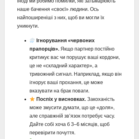
Іноді ми робимо помилки, які затьмарюють
наше бачення «своєї» людини. Ось
найпоширеніші з них, щоб ви могли їх
уникнути.
Ігнорування «червоних
прапорців».
Якщо партнер постійно
критикує вас чи порушує ваші кордони,
це не «складний характер», а
тривожний сигнал. Наприклад, якщо він
ігнорує ваші прохання, це може
вказувати на брак поваги.
Поспіх у висновках.
Закоханість
може змусити думати, що це «доля»,
але справжній зв’язок потребує часу.
Дайте собі хоча б 3–6 місяців, щоб
перевірити почуття.