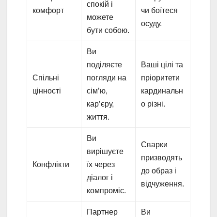
спокій і
комфорт
чи боїтеся
можете
осуду.
бути собою.
Ви
поділяєте
Ваші цілі та
Спільні
погляди на
пріоритети
цінності
сім’ю,
кардинальн
кар’єру,
о різні.
життя.
Ви
Сварки
вирішуєте
призводять
Конфлікти
їх через
до образ і
діалог і
відчуження.
компроміс.
Партнер
Ви