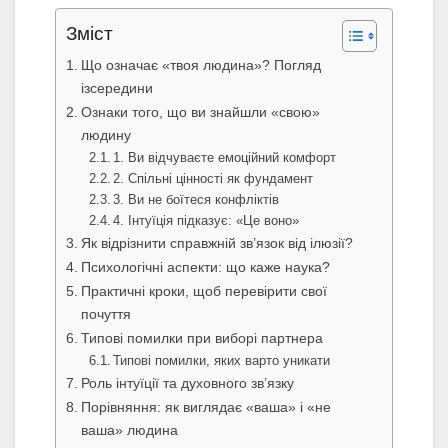
Зміст
Що означає «твоя людина»? Погляд
ізсередини
Ознаки того, що ви знайшли «свою»
людину
1. Ви відчуваєте емоційний комфорт
2. Спільні цінності як фундамент
3. Ви не боїтеся конфліктів
4. Інтуїція підказує: «Це воно»
Як відрізнити справжній зв’язок від ілюзії?
Психологічні аспекти: що каже наука?
Практичні кроки, щоб перевірити свої
почуття
Типові помилки при виборі партнера
Типові помилки, яких варто уникати
Роль інтуїції та духовного зв’язку
Порівняння: як виглядає «ваша» і «не
ваша» людина