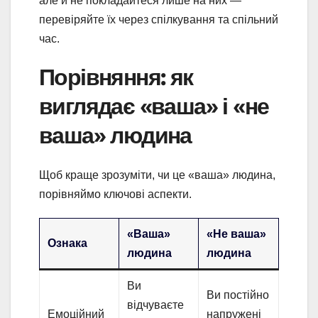
але й не покладайтеся лише на них —
перевіряйте їх через спілкування та спільний
час.
Порівняння: як
виглядає «ваша» і «не
ваша» людина
Щоб краще зрозуміти, чи це «ваша» людина,
порівняймо ключові аспекти.
«Ваша»
«Не ваша»
Ознака
людина
людина
Ви
Ви постійно
відчуваєте
Емоційний
напружені