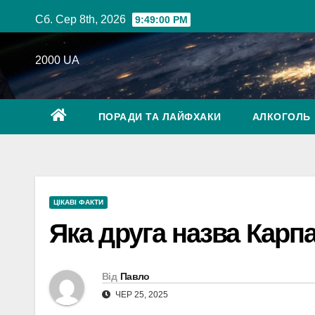
Перейти
Сб. Сер 8th, 2026
9:49:01 PM
до
вмісту
2000 UA
ПОРАДИ ТА ЛАЙФХАКИ
АЛКОГОЛЬ
ЦІКАВІ ФАКТИ
Яка друга назва Карпа
Від
Павло
ЧЕР 25, 2025