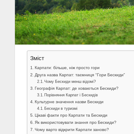
Зміст
Карпати: більше, ніж просто гори
Друга назва Карпат: таємниця “Гори Бескиди”
Чому Бескиди менш відомі?
Географія Карпат: де ховаються Бескиди?
Порівняння Карпат і Бескидів
Культурне значення назви Бескиди
Бескиди в туризмі
Цікаві факти про Карпати та Бескиди
Як використовувати знання про Бескиди?
Чому варто відкрити Карпати заново?