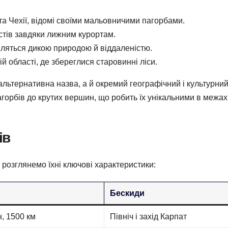
та Чехії, відомі своїми мальовничими пагорбами.
истів завдяки лижним курортам.
авляться дикою природою й віддаленістю.
ькій області, де збереглися старовинні ліси.
альтернативна назва, а й окремий географічний і культурни
агорбів до крутих вершин, що робить їх унікальними в межах
ів
 розглянемо їхні ключові характеристики:
и
Бескиди
н, 1500 км
Північ і захід Карпат