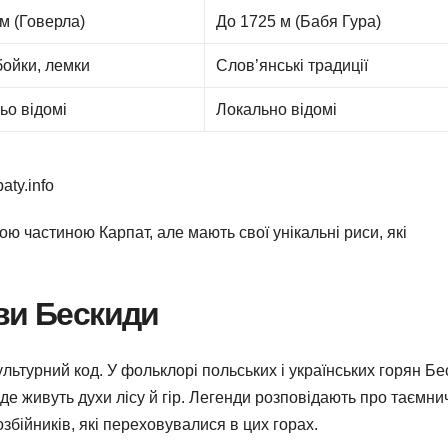
м (Говерла)
До 1725 м (Бабя Гура)
бойки, лемки
Слов’янські традиції
ьо відомі
Локально відомі
aty.info
ю частиною Карпат, але мають свої унікальні риси, які
ви Бескиди
льтурний код. У фольклорі польських і українських горян Б
е живуть духи лісу й гір. Легенди розповідають про таємни
збійників, які переховувалися в цих горах.