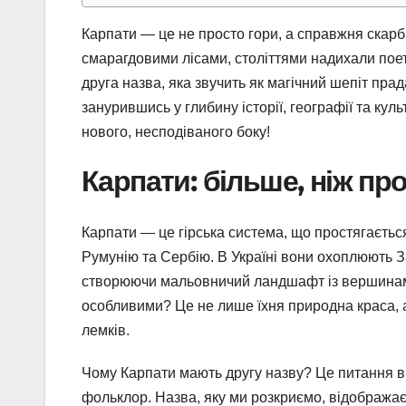
Карпати — це не просто гори, а справжня скарбн
смарагдовими лісами, століттями надихали поеті
друга назва, яка звучить як магічний шепіт пра
занурившись у глибину історії, географії та кул
нового, несподіваного боку!
Карпати: більше, ніж пр
Карпати — це гірська система, що простягається
Румунію та Сербію. В Україні вони охоплюють За
створюючи мальовничий ландшафт із вершинами
особливими? Це не лише їхня природна краса, а й
лемків.
Чому Карпати мають другу назву? Це питання ви
фольклор. Назва, яку ми розкриємо, відображає 