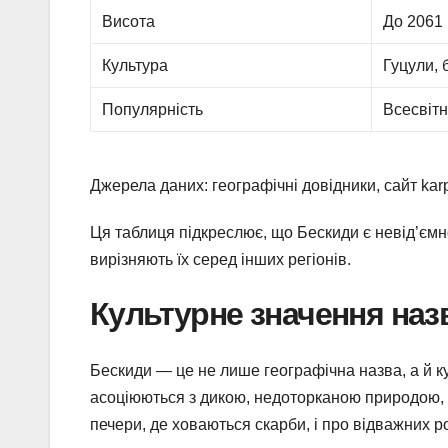
Висота
До 2061 
Культура
Гуцули, 
Популярність
Всесвітн
Джерела даних: географічні довідники, сайт karp
Ця таблиця підкреслює, що Бескиди є невід’ємно
вирізняють їх серед інших регіонів.
Культурне значення наз
Бескиди — це не лише географічна назва, а й ку
асоціюються з дикою, недоторканою природою, д
печери, де ховаються скарби, і про відважних ро