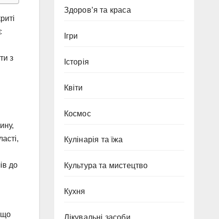
Здоров’я та краса
риті
є
Ігри
ти з
Історія
Квіти
Космос
ину,
асті,
Кулінарія та їжа
ів до
Культура та мистецтво
Кухня
 що
Лікувальні засоби