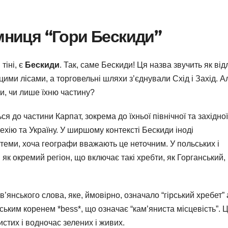
ємниця “Гори Бескиди”
тіні, є
Бескиди
. Так, саме Бескиди! Ця назва звучить як ві
цими лісами, а торговельні шляхи з’єднували Схід і Захід. А
и, чи лише їхню частину?
я до частини Карпат, зокрема до їхньої північної та західної
хію та Україну. У ширшому контексті Бескиди іноді
стеми, хоча географи вважають це неточним. У польських і
к окремий регіон, що включає такі хребти, як Горганський,
’янського слова, яке, ймовірно, означало “гірський хребет”
рійським коренем *bess*, що означає “кам’яниста місцевість”. 
стих і водночас зелених і живих.