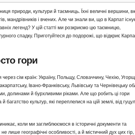
иця природи, культури й таємниць. Їхні величні вершини, вк
в, мандрівників і вчених. Але чи знали ви, що в Карпат існу
давніх легенд? У цій статті ми розкриємо цю таємницю,
ьтурного спадку. Приготуйтеся до подорожі, що відкриє Карпа
осто гори
 через сім країн: Україну, Польщу, Словаччину, Чехію, Угорщ
карпатську, Івано-Франківську, Львівську та Чернівецьку обл
, долинами й бурхливими ріками. Але що робить ці гори
 багатство культур, які переплелися на цій землі, від гуцул
никає, коли ми заглиблюємося в історичні документи та
не лише географічні особливості, а й містичний дух цих гір,