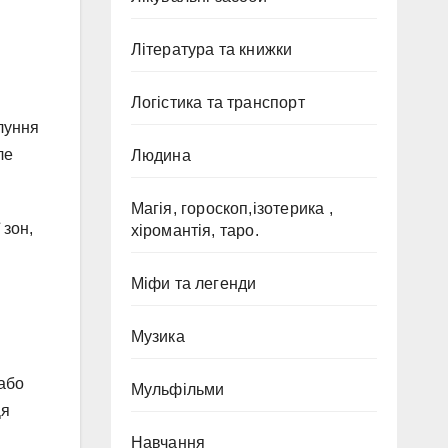
Література та книжки
Логістика та транспорт
длуння
ле
Людина
Магія, гороскоп,ізотерика ,
 зон,
хіромантія, таро.
Міфи та легенди
Музика
 або
Мульфільми
Ця
Навчання