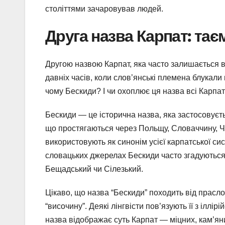
століттями зачаровував людей.
Друга назва Карпат: та
Другою назвою Карпат, яка часто залишається в 
давніх часів, коли слов’янські племена блукали 
чому Бескиди? І чи охоплює ця назва всі Карпат
Бескиди — це історична назва, яка застосовуєтьс
що простягаються через Польщу, Словаччину, Че
використовують як синонім усієї карпатської си
словацьких джерелах Бескиди часто згадуються я
Бещадський чи Сілезький.
Цікаво, що назва “Бескиди” походить від праслов
“височину”. Деякі лінгвісти пов’язують її з іллі
назва відображає суть Карпат — міцних, кам’яни