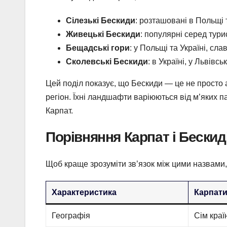
Сілезькі Бескиди
: розташовані в Польщі 
Живецькі Бескиди
: популярні серед тур
Бещадські гори
: у Польщі та Україні, сл
Сколевські Бескиди
: в Україні, у Львівс
Цей поділ показує, що Бескиди — це не просто 
регіон. Їхні ландшафти варіюються від м’яких п
Карпат.
Порівняння Карпат і Бескид
Щоб краще зрозуміти зв’язок між цими назвами,
Характеристика
Карпат
Географія
Сім краї