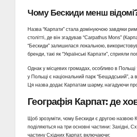
Чому Бескиди менш відомі
Назва “Карпати” стала домінуючою завдяки рим
столітті, де він згадував “Carpathus Mons” (Карп
“Бескиди” залишилася локальною, використовув
бренди, такі як “Українські Карпати”, сприяли 
Однак у місцевих громадах, особливо в Польщі
у Польщі є національний парк “Бещадський”, а в
Ця назва додає Карпатам шарму, нагадуючи про 
Географія Карпат: де х
Щоб зрозуміти, чому Бескиди є другою назвою Ка
поділяються на три основні частини: Західні, С
частину Східних Карпат, включаючи: