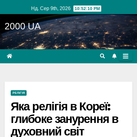
Перейти
Нд. Сер 9th, 2026
10:52:11 PM
до
вмісту
2000 UA
РЕЛІГІЯ
Яка релігія в Кореї:
глибоке занурення в
духовний світ