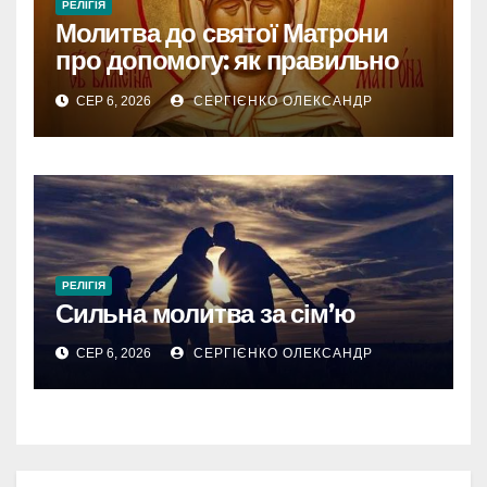
РЕЛІГІЯ
Молитва до святої Матрони
про допомогу: як правильно
звертатися
СЕР 6, 2026
СЕРГІЄНКО ОЛЕКСАНДР
РЕЛІГІЯ
Сильна молитва за сім’ю
СЕР 6, 2026
СЕРГІЄНКО ОЛЕКСАНДР