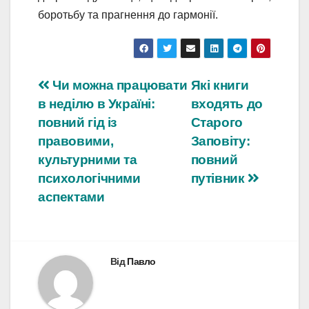
боротьбу та прагнення до гармонії.
Навігація
Чи можна працювати
Які книги
в неділю в Україні:
входять до
записів
повний гід із
Старого
правовими,
Заповіту:
культурними та
повний
психологічними
путівник
аспектами
Від
Павло