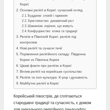
Кореї
Основні релігії в Кореї: сучасний огляд
Буддизм: спокій і гармонія
Християнство: динамічний ріст
Шаманізм: коріння, що живуть
Конфуціанство: етика та традиції
Релігія в Північній Кореї: релігія під
контролем
Нові релігії та сучасні течії
Порівняння релігійного складу: Південна
Корея vs Північна Корея
Цікаві факти про релігію в Кореї
Вплив релігії на корейське суспільство
Релігія та поп-культура: K-pop і духовність
Майбутнє релігії в Кореї
Корейський півострів, де сплітаються
стародавні традиції та сучасність, є домом
для унікального релігійного ландшафту.