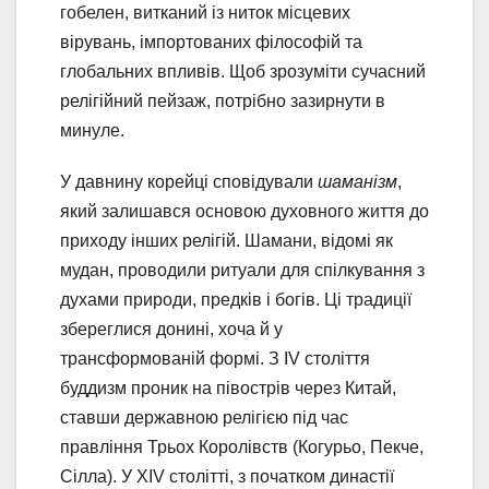
гобелен, витканий із ниток місцевих
вірувань, імпортованих філософій та
глобальних впливів. Щоб зрозуміти сучасний
релігійний пейзаж, потрібно зазирнути в
минуле.
У давнину корейці сповідували
шаманізм
,
який залишався основою духовного життя до
приходу інших релігій. Шамани, відомі як
мудан, проводили ритуали для спілкування з
духами природи, предків і богів. Ці традиції
збереглися донині, хоча й у
трансформованій формі. З IV століття
буддизм проник на півострів через Китай,
ставши державною релігією під час
правління Трьох Королівств (Когурьо, Пекче,
Сілла). У XIV столітті, з початком династії