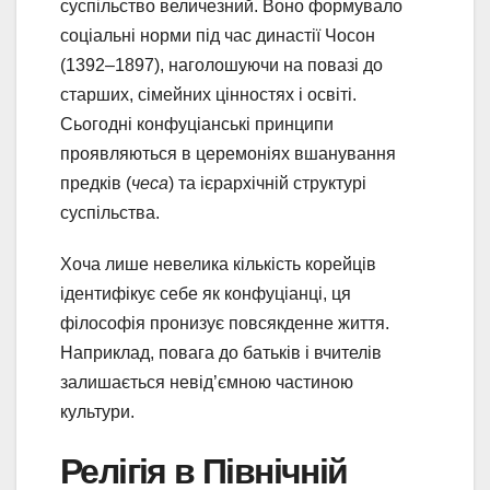
суспільство величезний. Воно формувало
соціальні норми під час династії Чосон
(1392–1897), наголошуючи на повазі до
старших, сімейних цінностях і освіті.
Сьогодні конфуціанські принципи
проявляються в церемоніях вшанування
предків (
чеса
) та ієрархічній структурі
суспільства.
Хоча лише невелика кількість корейців
ідентифікує себе як конфуціанці, ця
філософія пронизує повсякденне життя.
Наприклад, повага до батьків і вчителів
залишається невід’ємною частиною
культури.
Релігія в Північній