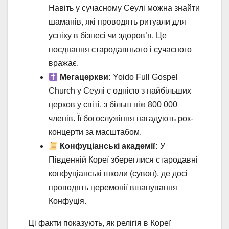
Навіть у сучасному Сеулі можна знайти
шаманів, які проводять ритуали для
успіху в бізнесі чи здоров’я. Це
поєднання стародавнього і сучасного
вражає.
Мегацеркви:
Yoido Full Gospel
Church у Сеулі є однією з найбільших
церков у світі, з більш ніж 800 000
членів. Її богослужіння нагадують рок-
концерти за масштабом.
Конфуціанські академії:
У
Південній Кореї збереглися стародавні
конфуціанські школи (сувон), де досі
проводять церемонії вшанування
Конфуція.
Ці факти показують, як релігія в Кореї