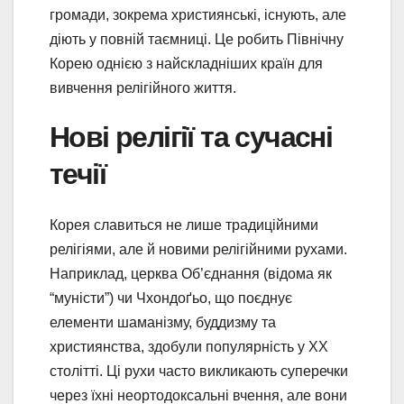
громади, зокрема християнські, існують, але
діють у повній таємниці. Це робить Північну
Корею однією з найскладніших країн для
вивчення релігійного життя.
Нові релігії та сучасні
течії
Корея славиться не лише традиційними
релігіями, але й новими релігійними рухами.
Наприклад, церква Об’єднання (відома як
“муністи”) чи Чхондоґьо, що поєднує
елементи шаманізму, буддизму та
християнства, здобули популярність у ХХ
столітті. Ці рухи часто викликають суперечки
через їхні неортодоксальні вчення, але вони