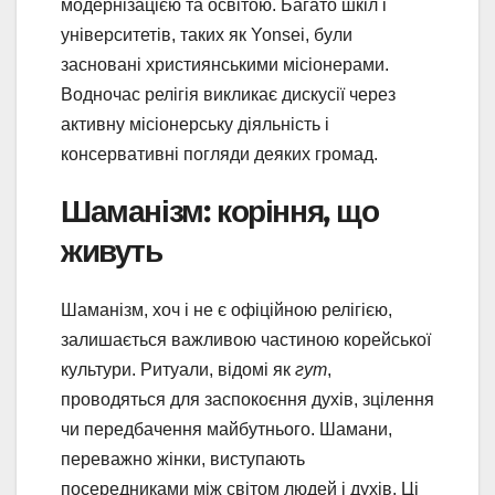
модернізацією та освітою. Багато шкіл і
університетів, таких як Yonsei, були
засновані християнськими місіонерами.
Водночас релігія викликає дискусії через
активну місіонерську діяльність і
консервативні погляди деяких громад.
Шаманізм: коріння, що
живуть
Шаманізм, хоч і не є офіційною релігією,
залишається важливою частиною корейської
культури. Ритуали, відомі як
гут
,
проводяться для заспокоєння духів, зцілення
чи передбачення майбутнього. Шамани,
переважно жінки, виступають
посередниками між світом людей і духів. Ці