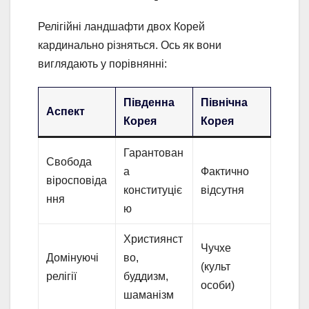
Релігійні ландшафти двох Корей
кардинально різняться. Ось як вони
виглядають у порівнянні:
Південна
Північна
Аспект
Корея
Корея
Гарантован
Свобода
а
Фактично
віросповіда
конституціє
відсутня
ння
ю
Християнст
Чучхе
Домінуючі
во,
(культ
релігії
буддизм,
особи)
шаманізм