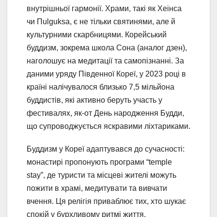
внутрішньої гармонії. Храми, такі як Хеінса
чи Пulguksa, є не тільки святинями, але й
культурними скарбницями. Корейський
буддизм, зокрема школа Сона (аналог дзен),
наголошує на медитації та самопізнанні. За
даними уряду Південної Кореї, у 2023 році в
країні налічувалося близько 7,5 мільйона
буддистів, які активно беруть участь у
фестивалях, як-от День народження Будди,
що супроводжується яскравими ліхтариками.
Буддизм у Кореї адаптувався до сучасності:
монастирі пропонують програми “temple
stay”, де туристи та місцеві жителі можуть
пожити в храмі, медитувати та вивчати
вчення. Ця релігія приваблює тих, хто шукає
спокій у бурхливому ритмі життя.