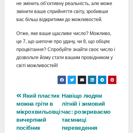
не змінить об’єктивну реальність, але може
змінити ваше сприйняття світу, зробивши
вас більш відкритими до можливостей.
Отже, яке ваше щасливе число? Можливо,
це 7, що шепоче про удачу, чи 8, що обіцяє
процвітання? Спробуйте знайти своє число і
дозвольте йому стати вашим провідником у
світі можливостей!
Навігація
Який пластик
Навіщо людям
можна гріти в
літній і зимовий
записів
мікрохвильовці:
час: розкриваємо
вичерпний
таємниці
посібник
переведення