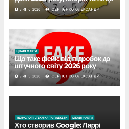
впливає на життя
ЛИП 6, 2026
СЕРГІЄНКО ОЛЕКСАНДР
ЦІКАВІ ФАКТИ
Що таке фейк: від підробок до
штучного світу 2026 року
ЛИП 3, 2026
СЕРГІЄНКО ОЛЕКСАНДР
ТЕХНОЛОГІЇ ,ТЕХНІКА ТА ГАДЖЕТИ
ЦІКАВІ ФАКТИ
Хто створив Google: Ларрі