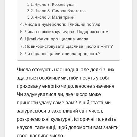
Число 7: Король удачі
Число 8: Символ багатства
Число 3: Магія трійки
Числа в нумерології: Глибший погляд
Числа в різних культурах: Подорож світом
Цікаві факти про щасливі числа
Як використовувати щасливе число в житті?
Чи справді щасливі числа працюють?
Числа оточують нас щодня, але деякі з них
здаються особливими, ніби несуть у собі
приховану енергію чи доленосне значення.
Чи задумувалися ви, яке число може
принести удачу саме вам? У цій статті ми
зануриємося в захопливий світ чисел,
розкриємо їхні культурні, історичні та навіть
наукові таємниці, щоб допомогти вам знайти
своє щасливе число.