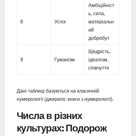
Амбіційніст
ь, сила,
8
Успіх
матеріальн
ий
добробут
Щедрість,
9
Гуманізм
ідеалізм,
співчуття
Дані таблиці базуються на класичній
нумерології (джерело: книги з нумерології).
Числа в різних
культурах: Подорож