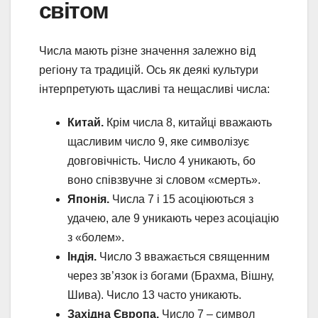
світом
Числа мають різне значення залежно від
регіону та традицій. Ось як деякі культури
інтерпретують щасливі та нещасливі числа:
Китай.
Крім числа 8, китайці вважають
щасливим число 9, яке символізує
довговічність. Число 4 уникають, бо
воно співзвучне зі словом «смерть».
Японія.
Числа 7 і 15 асоціюються з
удачею, але 9 уникають через асоціацію
з «болем».
Індія.
Число 3 вважається священним
через зв’язок із богами (Брахма, Вішну,
Шива). Число 13 часто уникають.
Західна Європа.
Число 7 – символ