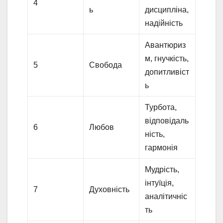
4
ь
дисципліна,
надійність
Авантюриз
м, гнучкість,
5
Свобода
допитливіст
ь
Турбота,
відповідаль
6
Любов
ність,
гармонія
Мудрість,
інтуїція,
7
Духовність
аналітичніс
ть