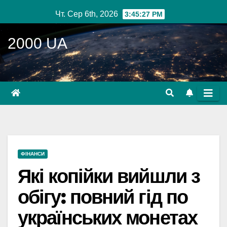
Перейти
Чт. Сер 6th, 2026
3:45:28 PM
до
вмісту
2000 UA
ФІНАНСИ
Які копійки вийшли з
обігу: повний гід по
українських монетах