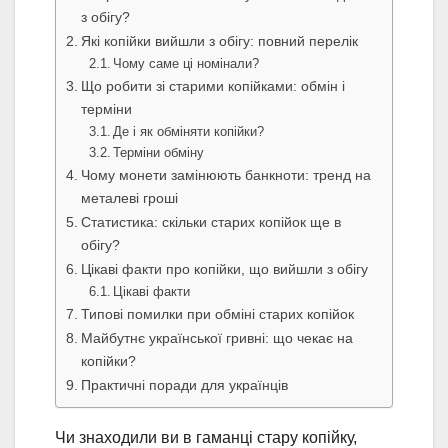
з обігу?
Які копійки вийшли з обігу: повний перелік
Чому саме ці номінали?
Що робити зі старими копійками: обмін і
терміни
Де і як обміняти копійки?
Терміни обміну
Чому монети замінюють банкноти: тренд на
металеві гроші
Статистика: скільки старих копійок ще в
обігу?
Цікаві факти про копійки, що вийшли з обігу
Цікаві факти
Типові помилки при обміні старих копійок
Майбутнє української гривні: що чекає на
копійки?
Практичні поради для українців
Чи знаходили ви в гаманці стару копійку,