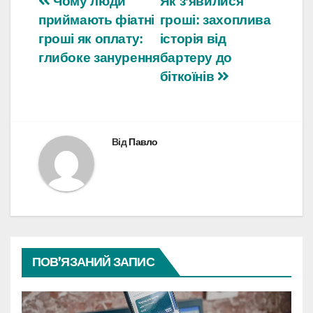
Навігація
Чому люди
Як з’явилися
приймають фіатні
гроші: захоплива
записів
гроші як оплату:
історія від
глибоке занурення
бартеру до
біткоїнів
Від
Павло
ПОВ’ЯЗАНИЙ ЗАПИС