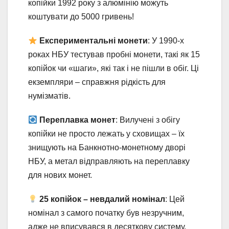
копійки 1992 року з алюмінію можуть
коштувати до 5000 гривень!
Експериментальні монети
: У 1990-х
роках НБУ тестував пробні монети, такі як 15
копійок чи «шаги», які так і не пішли в обіг. Ці
екземпляри – справжня рідкість для
нумізматів.
Переплавка монет
: Вилучені з обігу
копійки не просто лежать у сховищах – їх
знищують на Банкнотно-монетному дворі
НБУ, а метал відправляють на переплавку
для нових монет.
25 копійок – невдалий номінал
: Цей
номінал з самого початку був незручним,
адже не вписувався в десяткову систему.