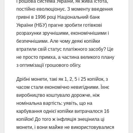
Грошова система України, як жива істота,
постійно еволюціонує. З моменту введення
гривні в 1996 році Національний банк
України (НБУ) прагне зробити готівкові
розрахунки зручнішими, економічнішими і
безпечнішими. Але чому деякі копійки
втратили свій статус платіжного засобу? Це
не просто примха, а частина великого плану
з оптимізації грошового обігу.
Дрібні монети, такі як 1, 2, 5 і 25 копійок, з
часом стали економічно невигідними. Їхнє
виробництво коштувало дорожче, ніж
номінальна вартість: уявіть, що на
карбування однієї копійки витрачалося 16
копійок! До того ж інфляція знецінила ці
монети, і вони майже не використовувалися