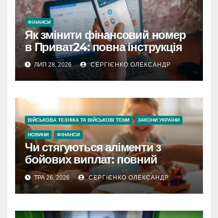
ФІНАНСИ
Як змінити фінансовий номер
в Приват24: повна інструкція
ЛИП 28, 2026
СЕРГІЄНКО ОЛЕКСАНДР
ВІЙСЬКОВА ТЕХНІКА ТА ВІЙСЬКОВІ ТЕМИ
ЗАКОНИ УКРАЇНИ
НОВИНИ
ФІНАНСИ
Чи стягуються аліменти з
бойових виплат: повний
розбір для сімей військових у
ТРА 26, 2026
СЕРГІЄНКО ОЛЕКСАНДР
2026 році