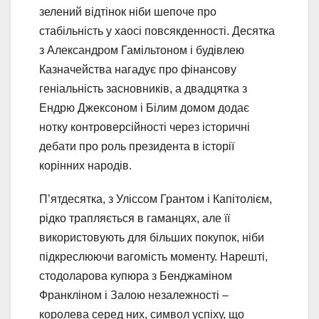
зелений відтінок ніби шепоче про
стабільність у хаосі повсякденності. Десятка
з Александром Гамільтоном і будівлею
Казначейства нагадує про фінансову
геніальність засновників, а двадцятка з
Ендрю Джексоном і Білим домом додає
нотку контроверсійності через історичні
дебати про роль президента в історії
корінних народів.
П’ятдесятка, з Уліссом Грантом і Капітолієм,
рідко трапляється в гаманцях, але її
використовують для більших покупок, ніби
підкреслюючи вагомість моменту. Нарешті,
стодоларова купюра з Бенджаміном
Франкліном і Залою незалежності –
королева серед них, символ успіху, що