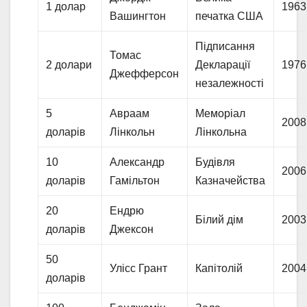
1 долар
1963
Вашингтон
печатка США
Підписання
Томас
2 долари
Декларації
1976
Джефферсон
незалежності
5
Авраам
Меморіал
2008
доларів
Лінкольн
Лінкольна
10
Александр
Будівля
2006
доларів
Гамільтон
Казначейства
20
Ендрю
Білий дім
2003
доларів
Джексон
50
Улісс Грант
Капітолій
2004
доларів