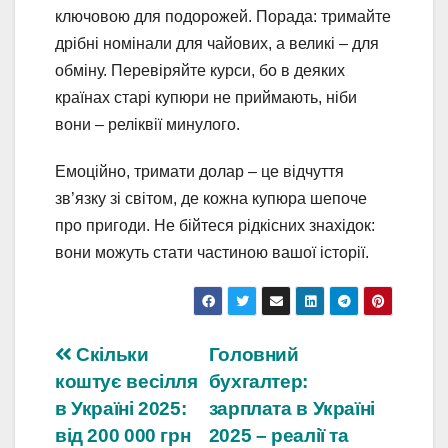
ключовою для подорожей. Порада: тримайте
дрібні номінали для чайових, а великі – для
обміну. Перевіряйте курси, бо в деяких
країнах старі купюри не приймають, ніби
вони – реліквії минулого.
Емоційно, тримати долар – це відчуття
зв’язку зі світом, де кожна купюра шепоче
про пригоди. Не бійтеся рідкісних знахідок:
вони можуть стати частиною вашої історії.
Навігація
Скільки
Головний
коштує весілля
бухгалтер:
записів
в Україні 2025:
зарплата в Україні
від 200 000 грн
2025 – реалії та