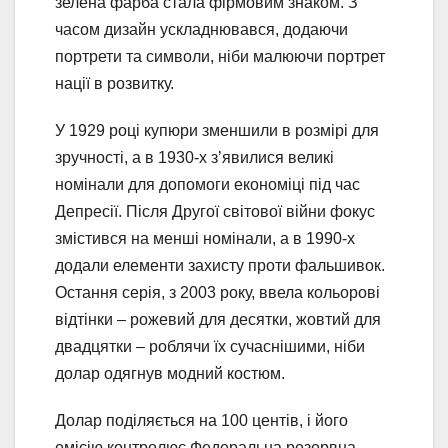
зелена фарба стала фірмовим знаком. З
часом дизайн ускладнювався, додаючи
портрети та символи, ніби малюючи портрет
нації в розвитку.
У 1929 році купюри зменшили в розмірі для
зручності, а в 1930-х з’явилися великі
номінали для допомоги економіці під час
Депресії. Після Другої світової війни фокус
змістився на менші номінали, а в 1990-х
додали елементи захисту проти фальшивок.
Остання серія, з 2003 року, ввела кольорові
відтінки – рожевий для десятки, жовтий для
двадцятки – роблячи їх сучаснішими, ніби
долар одягнув модний костюм.
Долар поділяється на 100 центів, і його
емісію контролює Федеральна резервна