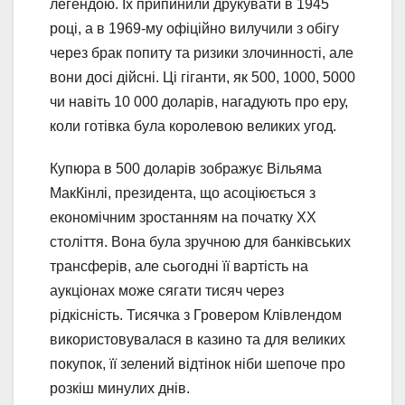
легендою. Їх припинили друкувати в 1945
році, а в 1969-му офіційно вилучили з обігу
через брак попиту та ризики злочинності, але
вони досі дійсні. Ці гіганти, як 500, 1000, 5000
чи навіть 10 000 доларів, нагадують про еру,
коли готівка була королевою великих угод.
Купюра в 500 доларів зображує Вільяма
МакКінлі, президента, що асоціюється з
економічним зростанням на початку XX
століття. Вона була зручною для банківських
трансферів, але сьогодні її вартість на
аукціонах може сягати тисяч через
рідкісність. Тисячка з Гровером Клівлендом
використовувалася в казино та для великих
покупок, її зелений відтінок ніби шепоче про
розкіш минулих днів.