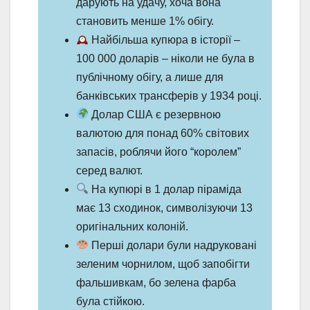
дарують на удачу, хоча вона
становить менше 1% обігу.
Найбільша купюра в історії –
100 000 доларів – ніколи не була в
публічному обігу, а лише для
банківських трансферів у 1934 році.
Долар США є резервною
валютою для понад 60% світових
запасів, роблячи його “королем”
серед валют.
На купюрі в 1 долар піраміда
має 13 сходинок, символізуючи 13
оригінальних колоній.
Перші долари були надруковані
зеленим чорнилом, щоб запобігти
фальшивкам, бо зелена фарба
була стійкою.