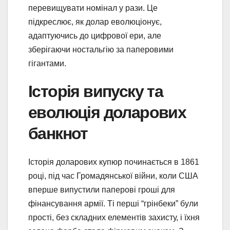
перевищувати номінал у рази. Це
підкреслює, як долар еволюціонує,
адаптуючись до цифрової ери, але
зберігаючи ностальгію за паперовими
гігантами.
Історія випуску та
еволюція доларових
банкнот
Історія доларових купюр починається в 1861
році, під час Громадянської війни, коли США
вперше випустили паперові гроші для
фінансування армії. Ті перші “грінбеки” були
прості, без складних елементів захисту, і їхня