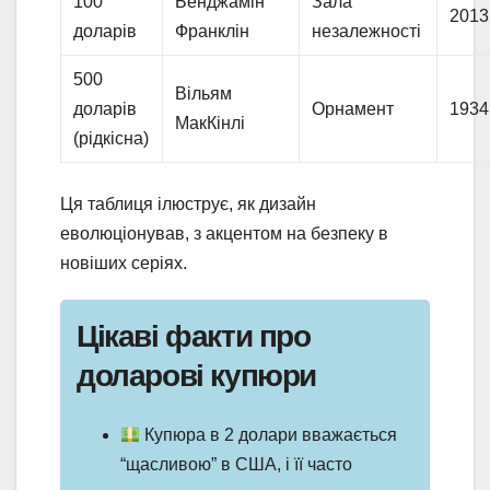
100
Бенджамін
Зала
2013
доларів
Франклін
незалежності
500
Вільям
доларів
Орнамент
1934
МакКінлі
(рідкісна)
Ця таблиця ілюструє, як дизайн
еволюціонував, з акцентом на безпеку в
новіших серіях.
Цікаві факти про
доларові купюри
Купюра в 2 долари вважається
“щасливою” в США, і її часто