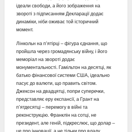
ідеали свободи, а його зображення на
звороті з підписанням Декларації додає
динаміки, ніби оживає той історичний
момент.
Лінкольн на п’ятірці – фігура єднання, що
пройшла через громадянську війну, і його
меморіал на звороті додає
монументальності. Гамільтон на десятці, як
батько фінансової системи США, ідеально
пасує до валюти, що править світом.
Джексон на двадцятці, попри суперечки,
представляє еру експансії, а Грант на
п’ятдесятці – перемогу в війні та
реконструкцію. Франклін на сотці, не
президент, але геній, підкреслює, що долар –
це про інновації, а не тільки про владу.