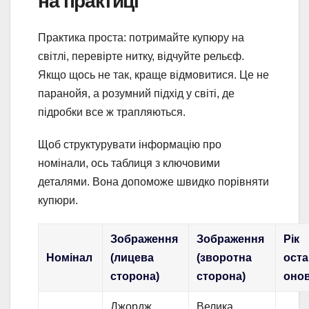
на практиці
Практика проста: потримайте купюру на
світлі, перевірте нитку, відчуйте рельєф.
Якщо щось не так, краще відмовитися. Це не
паранойя, а розумний підхід у світі, де
підробки все ж трапляються.
Щоб структурувати інформацію про
номінали, ось таблиця з ключовими
деталями. Вона допоможе швидко порівняти
купюри.
Зображення
Зображення
Рік
Номінал
(лицева
(зворотна
ост
сторона)
сторона)
оно
Джордж
Велика