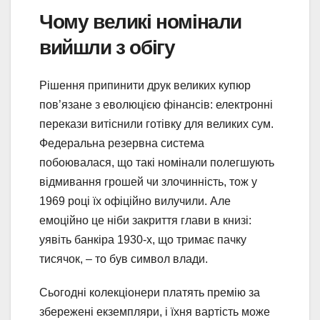
Чому великі номінали
вийшли з обігу
Рішення припинити друк великих купюр
пов’язане з еволюцією фінансів: електронні
перекази витіснили готівку для великих сум.
Федеральна резервна система
побоювалася, що такі номінали полегшують
відмивання грошей чи злочинність, тож у
1969 році їх офіційно вилучили. Але
емоційно це ніби закриття глави в книзі:
уявіть банкіра 1930-х, що тримає пачку
тисячок, – то був символ влади.
Сьогодні колекціонери платять премію за
збережені екземпляри, і їхня вартість може