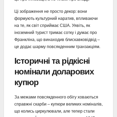
Ці зображення не просто декор: вони
формують культурний наратив, впливаючи
на те, як світ сприймає США. Уявіть, як
іноземний турист тримає сотку і думає про
Франкліна, що винаходив блискавковідвід –
це додає шарму повсякденним транзакціям.
Історичні та рідкісні
номінали доларових
купюр
За межами повсякденного обігу ховаються
справжні скарби – купюри великих номіналів,
що колись циркулювали, але тепер стали