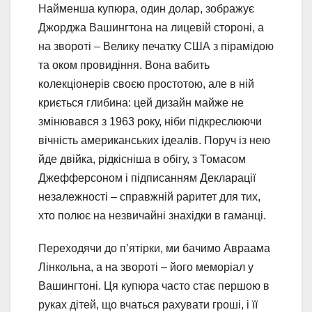
Найменша купюра, один долар, зображує
Джорджа Вашингтона на лицевій стороні, а
на звороті – Велику печатку США з пірамідою
та оком провидіння. Вона вабить
колекціонерів своєю простотою, але в ній
криється глибина: цей дизайн майже не
змінювався з 1963 року, ніби підкреслюючи
вічність американських ідеалів. Поруч із нею
йде двійка, рідкісніша в обігу, з Томасом
Джефферсоном і підписанням Декларації
незалежності – справжній раритет для тих,
хто полює на незвичайні знахідки в гаманці.
Переходячи до п’ятірки, ми бачимо Авраама
Лінкольна, а на звороті – його меморіал у
Вашингтоні. Ця купюра часто стає першою в
руках дітей, що вчаться рахувати гроші, і її