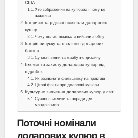
США
Хто зображений на купюрах і чому це
важливо
Історичні та рідкісні номінали доларових
купюр
Чому великі номінали вийшли з обігу
Історія випуску та еволюція доларових
банкнот
Сучасні зміни та майбутнє дизайну
Елементи захисту доларових купюр від
підробок
Як розпізнати фальшивку на практиці
Цікаві факти про доларові купюри
Культурне значення доларових купюр у світі
Сучасні виклики та поради для
мандрівників
Поточні номінали
доларових купюр в