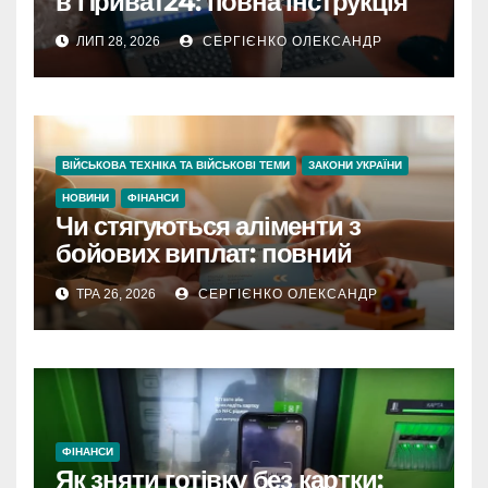
в Приват24: повна інструкція
ЛИП 28, 2026
СЕРГІЄНКО ОЛЕКСАНДР
ВІЙСЬКОВА ТЕХНІКА ТА ВІЙСЬКОВІ ТЕМИ
ЗАКОНИ УКРАЇНИ
НОВИНИ
ФІНАНСИ
Чи стягуються аліменти з
бойових виплат: повний
розбір для сімей військових у
ТРА 26, 2026
СЕРГІЄНКО ОЛЕКСАНДР
2026 році
ФІНАНСИ
Як зняти готівку без картки: