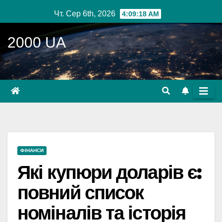
Перейти
Чт. Сер 6th, 2026
4:09:19 AM
до
вмісту
2000 UA
ФІНАНСИ
Які купюри доларів є:
повний список
номіналів та історія