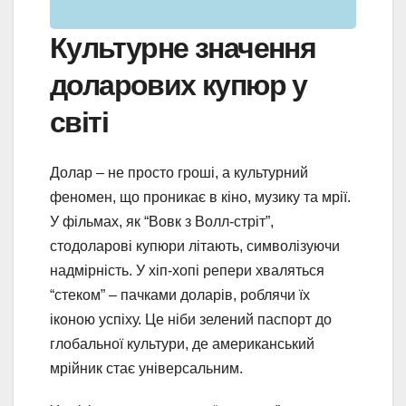
Культурне значення
доларових купюр у
світі
Долар – не просто гроші, а культурний
феномен, що проникає в кіно, музику та мрії.
У фільмах, як “Вовк з Волл-стріт”,
стодоларові купюри літають, символізуючи
надмірність. У хіп-хопі репери хваляться
“стеком” – пачками доларів, роблячи їх
іконою успіху. Це ніби зелений паспорт до
глобальної культури, де американський
мрійник стає універсальним.