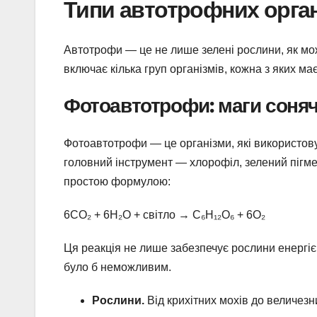
Типи автотрофних орган
Автотрофи — це не лише зелені рослини, як мож
включає кілька груп організмів, кожна з яких має
Фотоавтотрофи: маги соняч
Фотоавтотрофи — це організми, які використову
головний інструмент — хлорофіл, зелений пігм
простою формулою:
6CO₂ + 6H₂O + світло → C₆H₁₂O₆ + 6O₂
Ця реакція не лише забезпечує рослини енергіє
було б неможливим.
Рослини.
Від крихітних мохів до величезн