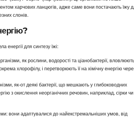
ментом харчових ланцюгів, адже саме вони постачають їжу 
езних слонів.
нергію?
 енергії для синтезу їжі:
організми, як рослини, водорості та ціанобактерії, вловлюют
окрема хлорофілу, і перетворюють її на хімічну енергію чере
нізми, як-от деякі бактерії, що мешкають у глибоководних
гію з окислення неорганічних речовин, наприклад, сірки чи
ими: вони адаптувалися до найекстремальніших умов, від