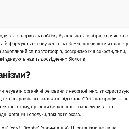
и, які створюють собі їжу буквально з повітря, сонячного с
, а й формують основу життя на Землі, наповнюючи планету
в захопливий світ автотрофів, розкриємо їхні секрети, типи,
які здивують навіть досвідчених біологів.
анізми?
интезувати органічні речовини з неорганічних, використову
 гетеротрофів, які залежать від готової їжі, автотрофи — це
олягає в тому, що вони беруть прості молекули, як-от
дні органічні сполуки, такі як глюкоза.
os” (сам) і “trophe” (харчування). Ці організми не лише