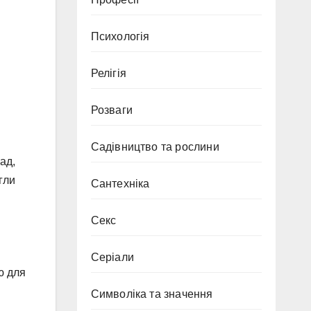
Психологія
Релігія
Розваги
Садівництво та рослини
ад,
гли
Сантехніка
Секс
Серіали
ю для
Символіка та значення