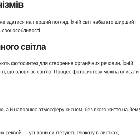
ізмів
е здатися на перший погляд. Їхній світ набагато ширший і
 свої особливості.
ного світла
ють фотосинтез для створення органічних речовин. Їхній
ент, що вловлює світло. Процес фотосинтезу можна описати
ю, а й наповнює атмосферу киснем, без якого життя на Зем
их секвой — усі вони синтезують глюкозу в листках,