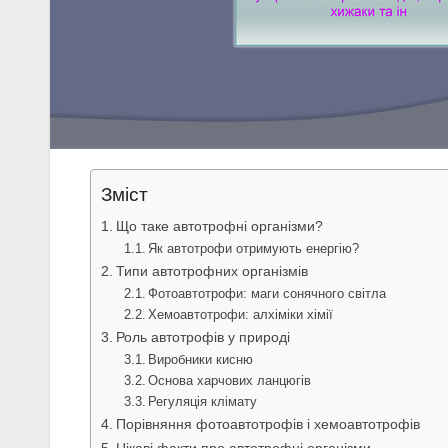
Зміст
Що таке автотрофні організми?
Як автотрофи отримують енергію?
Типи автотрофних організмів
Фотоавтотрофи: маги сонячного світла
Хемоавтотрофи: алхіміки хімії
Роль автотрофів у природі
Виробники кисню
Основа харчових ланцюгів
Регуляція клімату
Порівняння фотоавтотрофів і хемоавтотрофів