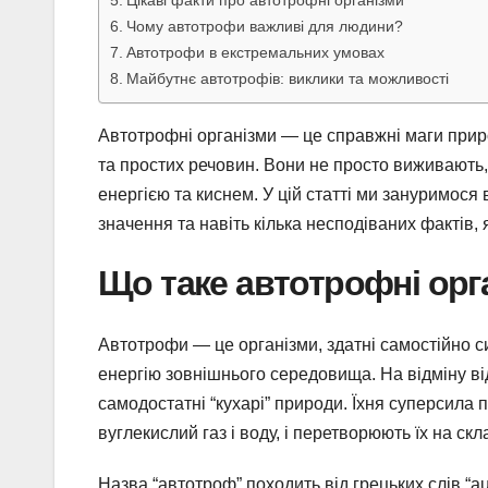
Цікаві факти про автотрофні організми
Чому автотрофи важливі для людини?
Автотрофи в екстремальних умовах
Майбутнє автотрофів: виклики та можливості
Автотрофні організми — це справжні маги природ
та простих речовин. Вони не просто виживають
енергією та киснем. У цій статті ми зануримося 
значення та навіть кілька несподіваних фактів, 
Що таке автотрофні орг
Автотрофи — це організми, здатні самостійно с
енергію зовнішнього середовища. На відміну від
самодостатні “кухарі” природи. Їхня суперсила п
вуглекислий газ і воду, і перетворюють їх на скла
Назва “автотроф” походить від грецьких слів “aut