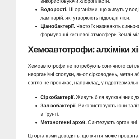
використовуючи хлоропласти.
Водорості.
Ці організми, що живуть у воді
ламінарій, які утворюють підводні ліси.
Ціанобактерії.
Часто їх називають синьо-
формуванні кисневої атмосфери Землі міл
Хемоавтотрофи: алхіміки хі
Хемоавтотрофи не потребують сонячного світла
неорганічні сполуки, як-от сірководень, метан а
світло не проникає, наприклад, у гідротермаль
Сіркобактерії.
Живуть біля вулканічних д
Залізобактерії.
Використовують іони заліз
в ґрунті.
Метаногенні археї.
Синтезують органічні 
Ці організми доводять, що життя може процвіта