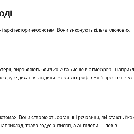
оді
і архітектори екосистем. Вони виконують кілька ключових
ктерії, виробляють близько 70% кисню в атмосфері. Наприкл
не друге дихання людини. Без автотрофів ми б просто не мо
темах. Вони створюють органічні речовини, які стають їже
. Наприклад, трава годує антилоп, а антилопи — левів.