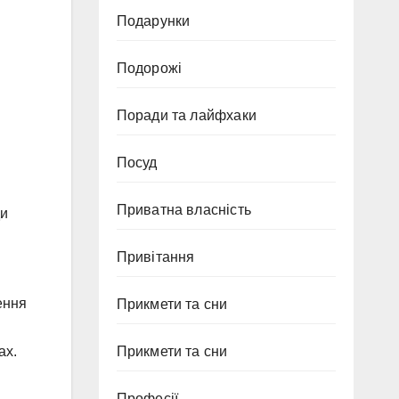
Подарунки
Подорожі
Поради та лайфхаки
Посуд
Приватна власність
ди
Привітання
ення
Прикмети та сни
Прикмети та сни
ах.
Професії