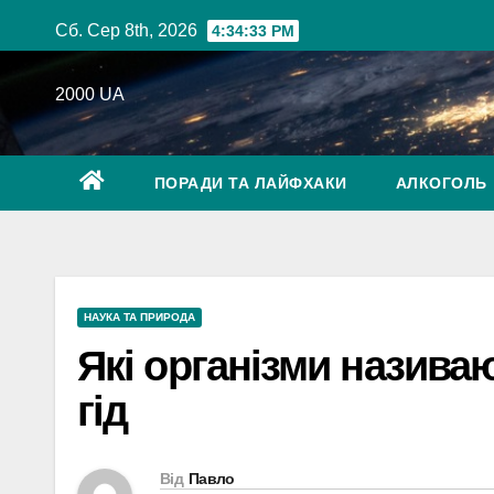
Перейти
Сб. Сер 8th, 2026
4:34:34 PM
до
вмісту
2000 UA
ПОРАДИ ТА ЛАЙФХАКИ
АЛКОГОЛЬ
НАУКА ТА ПРИРОДА
Які організми назив
гід
Від
Павло