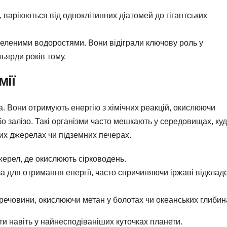
, варіюються від одноклітинних діатомей до гігантських
зеленими водоростями. Вони відіграли ключову роль у
ьярди років тому.
мії
. Вони отримують енергію з хімічних реакцій, окислюючи
бо залізо. Такі організми часто мешкають у середовищах, ку
них джерелах чи підземних печерах.
жерел, де окислюють сірководень.
а для отримання енергії, часто спричиняючи іржаві відклад
речовини, окислюючи метан у болотах чи океанських глибин
ти навіть у найнесподіваніших куточках планети.