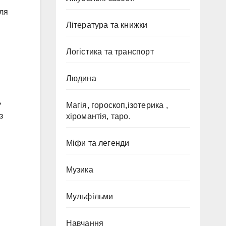
для
Література та книжки
Логістика та транспорт
Людина
ь
Магія, гороскоп,ізотерика ,
з
хіромантія, таро.
Міфи та легенди
Музика
Мульфільми
Навчання