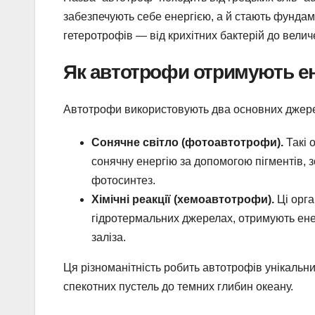
забезпечують себе енергією, а й стають фунда
гетеротрофів — від крихітних бактерій до велич
Як автотрофи отримують е
Автотрофи використовують два основних джерела
Сонячне світло (фотоавтотрофи).
Такі 
сонячну енергію за допомогою пігментів, з
фотосинтез.
Хімічні реакції (хемоавтотрофи).
Ці орга
гідротермальних джерелах, отримують енер
заліза.
Ця різноманітність робить автотрофів унікальн
спекотних пустель до темних глибин океану.