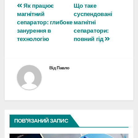
Навігація
Як працює
Що таке
магнітний
суспендовані
записів
сепаратор: глибоке
магнітні
занурення в
сепаратори:
технологію
повний гід
Від
Павло
ПОВ’ЯЗАНИЙ ЗАПИС