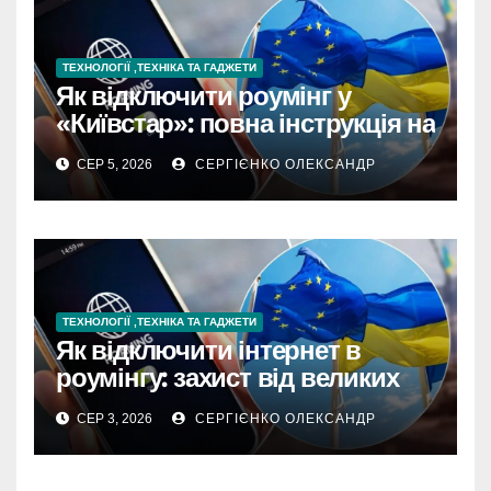
ТЕХНОЛОГІЇ ,ТЕХНІКА ТА ГАДЖЕТИ
Як відключити роумінг у
«Київстар»: повна інструкція на
2026 рік
СЕР 5, 2026
СЕРГІЄНКО ОЛЕКСАНДР
ТЕХНОЛОГІЇ ,ТЕХНІКА ТА ГАДЖЕТИ
Як відключити інтернет в
роумінгу: захист від великих
рахунків
СЕР 3, 2026
СЕРГІЄНКО ОЛЕКСАНДР