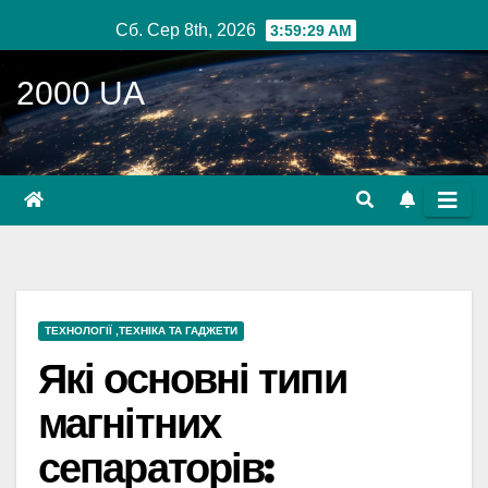
Перейти
Сб. Сер 8th, 2026
3:59:30 AM
до
вмісту
2000 UA
ТЕХНОЛОГІЇ ,ТЕХНІКА ТА ГАДЖЕТИ
Які основні типи
магнітних
сепараторів: