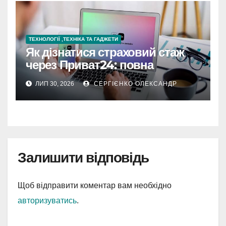
ТЕХНОЛОГІЇ ,ТЕХНІКА ТА ГАДЖЕТИ
Як дізнатися страховий стаж
через Приват24: повна
інструкція
ЛИП 30, 2026
СЕРГІЄНКО ОЛЕКСАНДР
Залишити відповідь
Щоб відправити коментар вам необхідно
авторизуватись
.