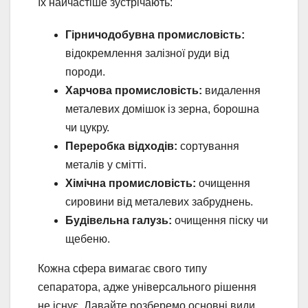
їх найчастіше зустрічають:
Гірничодобувна промисловість:
відокремлення залізної руди від
породи.
Харчова промисловість:
видалення
металевих домішок із зерна, борошна
чи цукру.
Переробка відходів:
сортування
металів у смітті.
Хімічна промисловість:
очищення
сировини від металевих забруднень.
Будівельна галузь:
очищення піску чи
щебеню.
Кожна сфера вимагає свого типу
сепаратора, адже універсального рішення
не існує. Давайте розберемо основні види