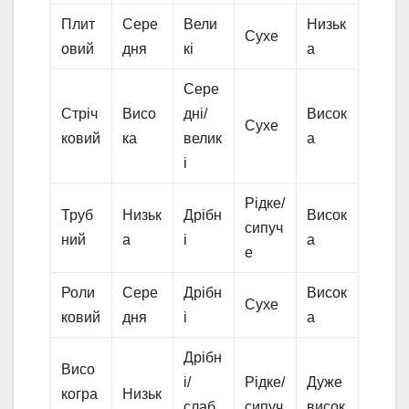
Плит
Сере
Вели
Низьк
Сухе
овий
дня
кі
а
Сере
Стріч
Висо
дні/
Висок
Сухе
ковий
ка
велик
а
і
Рідке/
Труб
Низьк
Дрібн
Висок
сипуч
ний
а
і
а
е
Роли
Сере
Дрібн
Висок
Сухе
ковий
дня
і
а
Дрібн
Висо
і/
Рідке/
Дуже
когра
Низьк
слаб
сипуч
висок