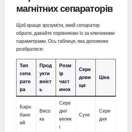
магнітних сепараторів
Щоб краще зрозуміти, який сепаратор
обрати, давайте порівняємо їх за ключовими
параметрами. Ось таблиця, яка допоможе
розібратися:
Тип
Прод
Розм
Сере
сепа
укти
ір
дови
Ціна
рато
вніст
част
ще
ра
ь
инок
Сере
Бара
Висо
дні/
Сере
банн
Сухе
ка
велик
дня
ий
і