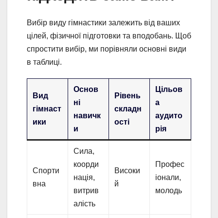
Вибір виду гімнастики залежить від ваших
цілей, фізичної підготовки та вподобань. Щоб
спростити вибір, ми порівняли основні види
в таблиці.
Основ
Цільов
Вид
Рівень
ні
а
гімнаст
складн
навичк
аудито
ики
ості
и
рія
Сила,
коорди
Профес
Спорти
Високи
нація,
іонали,
вна
й
витрив
молодь
алість