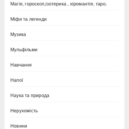
Магія, гороскоп,ізотерика , хіромантія, таро.
Міфи та легенди
Музика
Мульфільми
Навчання
Напої
Наука та природа
Нерухомість
Новини