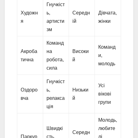
Гнучкіст
Художн
ь,
Середн
Дівчата,
я
артисти
ій
жінки
зм
Команд
Команд
Акроба
на
Високи
и,
тична
робота,
й
молодь
сила
Гнучкіст
Усі
Оздоро
ь,
Низьки
вікові
вча
релакса
й
групи
ція
Молодь,
Швидкі
любите
Середн
Паркур
сть,
лі