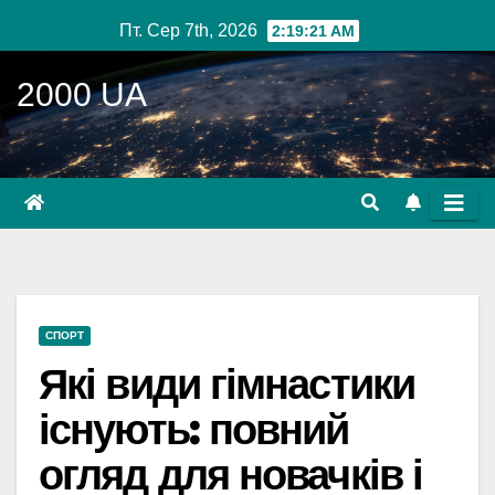
Перейти
Пт. Сер 7th, 2026
2:19:22 AM
до
вмісту
2000 UA
СПОРТ
Які види гімнастики
існують: повний
огляд для новачків і