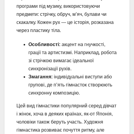
програми під музику, використовуючи
предмети: стрічку, обруч, м’яч, булави чи
скакалку. Кожен рух — це історія, розказана
через пластику тіла.
Особливості:
акцент на гнучкості,
грації та артистизмі. Наприклад, робота
зі стрічкою вимагає ідеальної
синхронізації рухів.
Змагання:
індивідуальні виступи або
групові, де п’ять гімнасток створюють
синхронну композицію.
Цей вид гімнастики популярний серед дівчат
і жінок, хоча в деяких країнах, як-от Японія,
чоловіки також беруть участь. Художня
гімнастика розвиває почуття ритму, але