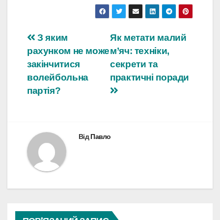
Навігація
З яким
Як метати малий
рахунком не може
м’яч: техніки,
записів
закінчитися
секрети та
волейбольна
практичні поради
партія?
Від
Павло