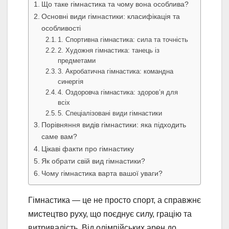
Що таке гімнастика та чому вона особлива?
Основні види гімнастики: класифікація та
особливості
1. Спортивна гімнастика: сила та точність
2. Художня гімнастика: танець із
предметами
3. Акробатична гімнастика: командна
синергія
4. Оздоровча гімнастика: здоров’я для
всіх
5. Спеціалізовані види гімнастики
Порівняння видів гімнастики: яка підходить
саме вам?
Цікаві факти про гімнастику
Як обрати свій вид гімнастики?
Чому гімнастика варта вашої уваги?
Гімнастика — це не просто спорт, а справжнє
мистецтво руху, що поєднує силу, грацію та
витривалість. Від олімпійських арен до