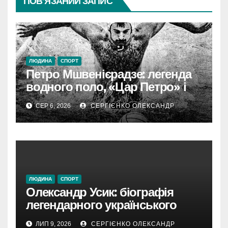
ПОВ’ЯЗАНИЙ ЗАПИС
ЛЮДИНА
СПОРТ
Петро Мшвенієрадзе: легенда
водного поло, «Цар Петро» і
батько династії
СЕР 6, 2026
СЕРГІЄНКО ОЛЕКСАНДР
ЛЮДИНА
СПОРТ
Олександр Усик: біографія
легендарного українського
боксера від Олімпіади до
ЛИП 9, 2026
СЕРГІЄНКО ОЛЕКСАНДР