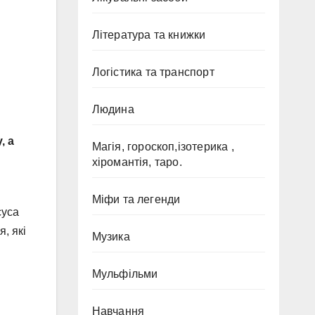
Література та книжки
Логістика та транспорт
Людина
, а
Магія, гороскоп,ізотерика ,
хіромантія, таро.
Міфи та легенди
суса
, які
Музика
Мульфільми
Навчання