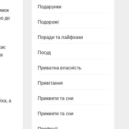
Подарунки
рямок
во до
Подорожі
Поради та лайфхаки
кає
Посуд
ив
Приватна власність
Привітання
Прикмети та сни
іха, а
Прикмети та сни
Професії