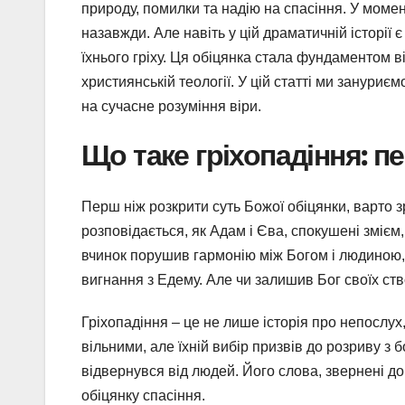
природу, помилки та надію на спасіння. У моме
назавжди. Але навіть у цій драматичній історії 
їхнього гріху. Ця обіцянка стала фундаментом 
християнській теології. У цій статті ми зануриємо
на сучасне розуміння віри.
Що таке гріхопадіння: 
Перш ніж розкрити суть Божої обіцянки, варто зр
розповідається, як Адам і Єва, спокушені змієм
вчинок порушив гармонію між Богом і людиною, в
вигнання з Едему. Але чи залишив Бог своїх ств
Гріхопадіння – це не лише історія про непослух
вільними, але їхній вибір призвів до розриву з
відвернувся від людей. Його слова, звернені до
обіцянку спасіння.