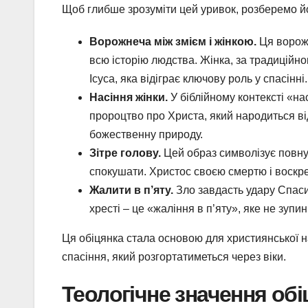
Щоб глибше зрозуміти цей уривок, розберемо йо
Ворожнеча між змієм і жінкою.
Ця ворожн
всю історію людства. Жінка, за традиційно
Ісуса, яка відіграє ключову роль у спасінні.
Насіння жінки.
У біблійному контексті «на
пророцтво про Христа, який народиться від
божественну природу.
Зітре голову.
Цей образ символізує повну 
спокушати. Христос своєю смертю і воскр
Жалити в п’яту.
Зло завдасть удару Спаси
хресті – це «жаління в п’яту», яке не зупи
Ця обіцянка стала основою для християнської на
спасіння, який розгортатиметься через віки.
Теологічне значення обі