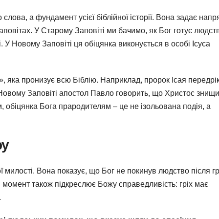
 слова, а фундамент усієї біблійної історії. Вона задає нап
повітах. У Старому Заповіті ми бачимо, як Бог готує людст
і. У Новому Заповіті ця обіцянка виконується в особі Ісуса
, яка пронизує всю Біблію. Наприклад, пророк Ісая передрі
в Новому Заповіті апостол Павло говорить, що Христос знищ
м, обіцянка Бога прародителям – це не ізольована подія, а
ру
милості. Вона показує, що Бог не покинув людство після гр
момент також підкреслює Божу справедливість: гріх має
.