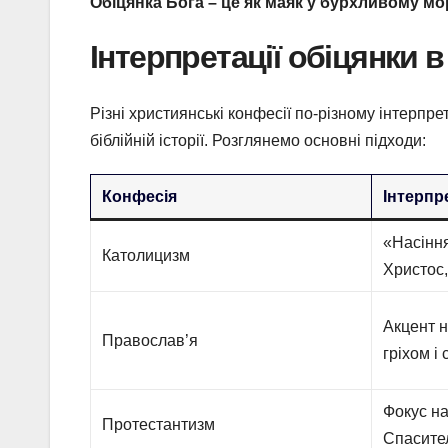
Обіцянка Бога – це як маяк у бурхливому мо
Інтерпретації обіцянки в
Різні християнські конфесії по-різному інтерпр
біблійній історії. Розглянемо основні підходи:
Конфесія
Інтерпр
«Насіння
Католицизм
Христос,
Акцент н
Православ’я
гріхом і
Фокус на
Протестантизм
Спасител