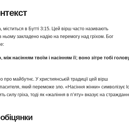
онтекст
 міститься в Бутті 3:15. Цей вірш часто називають
 ньому закладено надію на перемогу над гріхом. Бог
е:
між насінням твоїм і насінням її; воно зітре тобі голову
во про майбутнє. У християнській традиції цей вірш
Спасителя, який переможе зло. «Насіння жінки» символізує І
ь силу гріха, тоді як «жаління в п’яту» вказує на страждання
 обіцянки