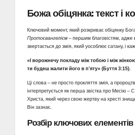
Божа обіцянка: текст і к
Ключовий момент, який розкриває обіцянку Бога,
Протоєвангелієм
– першим благовістям, адже в
звертається до змія, який уособлює сатану, і каж
«І ворожнечу покладу між тобою і між жінкою, 
ти будеш жалити його в п’яту» (Буття 3:15).
Ці слова – не просто прокляття змія, а пророцт
інтерпретується як перша звістка про Месію – 
Христа, який через свою жертву на хресті знищит
Він зазнає.
Розбір ключових елементів