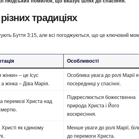
рі людських помилок, що вказує шлях до спасіння.
 різних традиціях
етують Буття 3:15, але всі погоджуються, що це ключовий мо
етація
Особливості
 жінки» – це Ісус
Особлива увага до ролі Марії я
 а жінка – Діва Марія.
посередниці у спасінні.
Підкреслюється божественна
а перемозі Христа над
природа Христа і Його
 смертю.
воскресіння.
 Христі як єдиному
Менше уваги до ролі Марії, бі
і.
до перемоги Христа.