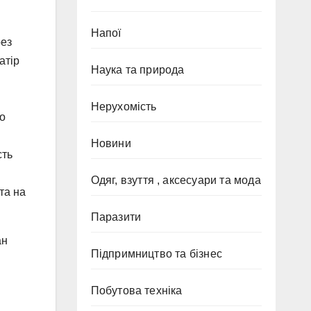
Напої
рез
атір
Наука та природа
Нерухомість
го
Новини
сть
Одяг, взуття , аксесуари та мода
та на
Паразити
ан
Підпримництво та бізнес
Побутова техніка