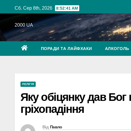
Перейти
Сб. Сер 8th, 2026
8:52:42 AM
до
вмісту
2000 UA
ПОРАДИ ТА ЛАЙФХАКИ
АЛКОГОЛЬ
РЕЛІГІЯ
Яку обіцянку дав Бог
гріхопадіння
Від
Павло