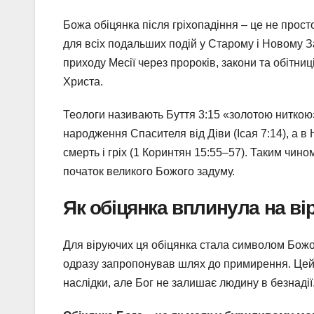
Божа обіцянка після гріхопадіння – це не просто
для всіх подальших подій у Старому і Новому За
приходу Месії через пророків, закони та обітниц
Христа.
Теологи називають Буття 3:15 «золотою ниткою»
народження Спасителя від Діви (Ісая 7:14), а 
смерть і гріх (1 Коринтян 15:55–57). Таким чино
початок великого Божого задуму.
Як обіцянка вплинула на ві
Для віруючих ця обіцянка стала символом Божої 
одразу запропонував шлях до примирення. Цей 
наслідки, але Бог не залишає людину в безнадії