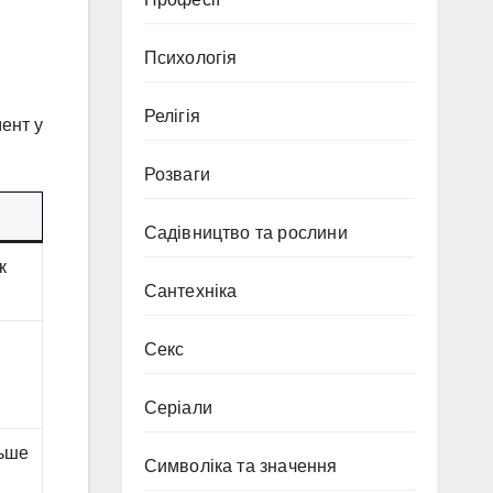
Психологія
Релігія
мент у
Розваги
Садівництво та рослини
к
Сантехніка
Секс
Серіали
льше
Символіка та значення