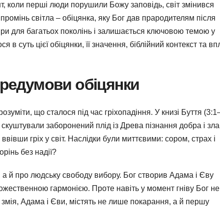
нт, коли перші люди порушили Божу заповідь, світ змінився
є промінь світла – обіцянка, яку Бог дав прародителям після
віри для багатьох поколінь і залишається ключовою темою у
ся в суть цієї обіцянки, її значення, біблійний контекст та в
передумови обіцянки
озуміти, що сталося під час гріхопадіння. У книзі Буття (3:1
, скуштували заборонений плід із Древа пізнання добра і зла
вівши гріх у світ. Наслідки були миттєвими: сором, страх і
орінь без надії?
, а й про людську свободу вибору. Бог створив Адама і Єву
 божественною гармонією. Проте навіть у момент гніву Бог не
 змія, Адама і Єви, містять не лише покарання, а й першу