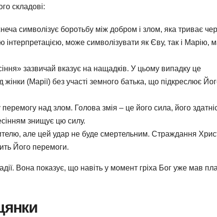
го складові:
еча символізує боротьбу між добром і злом, яка триває че
ю інтерпретацією, може символізувати як Єву, так і Марію, м
сіння» зазвичай вказує на нащадків. У цьому випадку це
 жінки (Марії) без участі земного батька, що підкреслює Йо
перемогу над злом. Голова змія – це його сила, його здатні
есінням знищує цю силу.
телю, але цей удар не буде смертельним. Страждання Хрис
нить Його перемоги.
дії. Вона показує, що навіть у момент гріха Бог уже мав пл
цянки