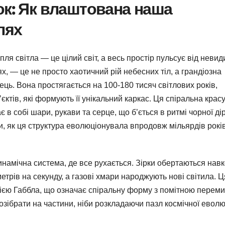
ок: Як влаштована наша
лях
пля світла — це цілий світ, а весь простір пульсує від невид
х, — це не просто хаотичний рій небесних тіл, а грандіозна
ць. Вона простягається на 100-180 тисяч світлових років,
єктів, які формують її унікальний каркас. Ця спіральна красу
 в собі шари, рукави та серце, що б’ється в ритмі чорної дір
 як ця структура еволюціонувала впродовж мільярдів років,
намічна система, де все рухається. Зірки обертаються нав
етрів на секунду, а газові хмари народжують нові світила. Ц
цією Габбла, що означає спіральну форму з помітною перем
 розібрати на частини, ніби розкладаючи пазл космічної еволюц