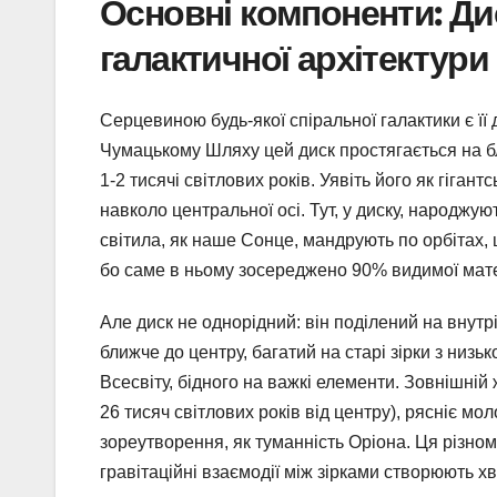
Основні компоненти: Дис
галактичної архітектури
Серцевиною будь-якої спіральної галактики є її
Чумацькому Шляху цей диск простягається на бли
1-2 тисячі світлових років. Уявіть його як гіган
навколо центральної осі. Тут, у диску, народжу
світила, як наше Сонце, мандрують по орбітах,
бо саме в ньому зосереджено 90% видимої матер
Але диск не однорідний: він поділений на внутрі
ближче до центру, багатий на старі зірки з низ
Всесвіту, бідного на важкі елементи. Зовнішні
26 тисяч світлових років від центру), рясніє мо
зореутворення, як туманність Оріона. Ця різном
гравітаційні взаємодії між зірками створюють хви