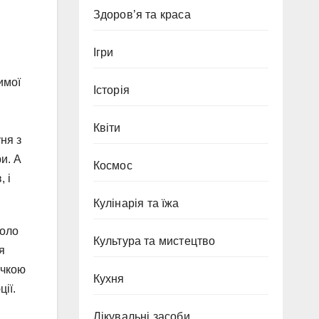
Здоров’я та краса
Ігри
имої
Історія
Квіти
ня з
и. А
Космос
 і
Кулінарія та їжа
коло
Культура та мистецтво
я
ичкою
Кухня
ії.
Лікувальні засоби