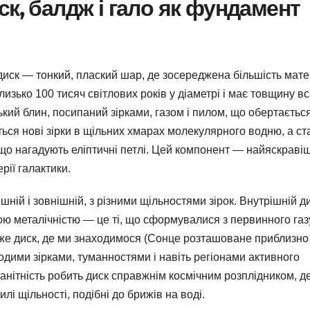
к, балдж і гало як фундамент
 диск — тонкий, плаский шар, де зосереджена більшість матер
зько 100 тисяч світлових років у діаметрі і має товщину вс
тський блин, посипаний зірками, газом і пилом, що обертаєтьс
ються нові зірки в щільних хмарах молекулярного водню, а ст
 що нагадують еліптичні петлі. Цей компонент — найяскраві
ії галактики.
шній і зовнішній, з різними щільностями зірок. Внутрішній ди
ькою металічністю — це ті, що сформувалися з первинного газ
й же диск, де ми знаходимося (Сонце розташоване приблизно
лодими зірками, туманностями і навіть регіонами активного
анітність робить диск справжнім космічним розплідником, д
лі щільності, подібні до брижів на воді.