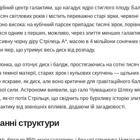
бний центр галактики, що нагадує ядро стиглого плоду. Ба
яч світлових років і містить переважно старі зірки, червоні
ірно висока: на кубічний парсек припадає тисячі зірок, порів
ся одним з перших, можливо, через злиття менших галакти
асивну чорну діру Стрілець A*, масою в 4 мільйони сонячних 
и якір, що утримує весь диск від розпаду.
онка, що оточує диск і балдж, простягаючись на сотні тисяч
 темної матерії, старих зірок і кульових скупчень — щільних
ке яскраве, як диск, але воно критичне для гравітаційного ба
рової сили. Астрономи виявили, що гало Чумацького Шляху мі
 як-от потік Стрільця, що свідчить про бурхливу історію злит
ктику від зовнішніх впливів, додаючи їй загадковості.
манні структури
ь близько 85% маси галактики, і без неї структура Чумацьк