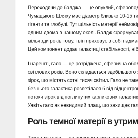
Переходячи до балджа — це опуклий, сфероподі
Чумацького Шляху має діаметр близько 10-15 тис
гіганти та глобулі. Тут щільність матерії неймов
одним-двома в нашому околі. Балдж сформував
мільярди років тому, і він приховує в собі надм
Цей компонент додає галактиці стабільності, ніб
І нарешті, гало — це розріджена, сферична обол
світлових років. Воно складається здебільшого з
зірок, що містять сотні тисяч світил. Гало не та
без нього галактика розлетілася б від відцент
потоки зірок від поглинутих карликових галактик,
Уявіть гало як невидимий плащ, що захищає гала
Роль темної матерії в утри
Темна матерія — це невидима сила, що становит