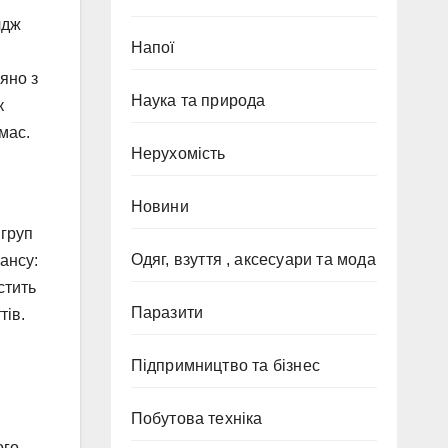
лдж
Напої
няно з
Наука та природа
к
мас.
Нерухомість
Новини
 груп
Одяг, взуття , аксесуари та мода
лансу:
стить
Паразити
тів.
Підпримництво та бізнес
Побутова техніка
ого