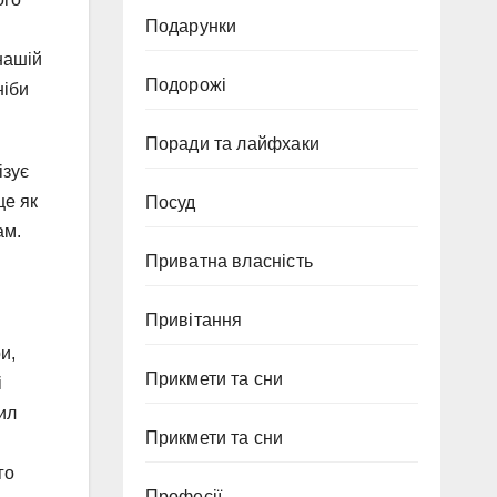
Подарунки
нашій
Подорожі
ніби
Поради та лайфхаки
ізує
це як
Посуд
ам.
Приватна власність
Привітання
и,
Прикмети та сни
і
ил
Прикмети та сни
го
Професії