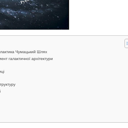
алактика Чумацький Шлях
ент галактичної архітектури
иці
труктуру
і