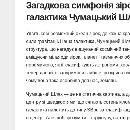
Загадкова симфонія зір
галактика Чумацький Ш
Уявіть собі безмежний океан зірок, де кожна кра
сили гравітації. Наша галактика, Чумацький Шля
структура, що нагадує вишуканий космічний тане
вміщуючи мільярди зірок, планет і таємничих об’
перемичкою, як її класифікують астрономи, ховає
тепер давайте зануримося глибше, розкриваючи,
чому вона така особлива для нас, землян.
Чумацький Шлях — це не статична картина, а ди
центру зі швидкостями, що сягають сотень кілом
галактика належить до типу SBbc за класифіка
в центрі. Але щоб зрозуміти її структуру, варто