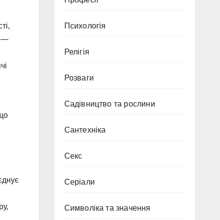
ті,
Психологія
и —
Релігія
чі
Розваги
Садівництво та рослини
 що
Сантехніка
Секс
єднує
Серіали
ру,
Символіка та значення