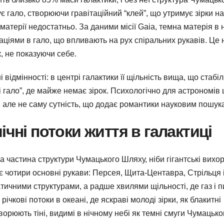
 гало, створюючи гравітаційний “клей”, що утримує зірки на
матерії недостатньо. За даними місії Gaia, темна матерія в 
аціями в гало, що впливають на рух спіральних рукавів. Це 
, не показуючи себе.
відмінності: в центрі галактики її щільність вища, що стабіл
і гало”, де майже немає зірок. Психологічно для астрономів 
 але не саму сутність, що додає романтики науковим пошук
ічні потоки життя в галактиці
 частина структури Чумацького Шляху, ніби гігантські вихор
є чотири основні рукави: Персея, Щита-Центавра, Стрільця 
тичними структурами, а радше хвилями щільності, де газ і п
річкові потоки в океані, де яскраві молоді зірки, як блакитні
ворюють тіні, видимі в нічному небі як темні смуги Чумацько