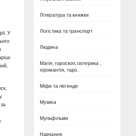
Література та книжки
Логістика та транспорт
ії. У
ього
Людина
я
аріші
Магія, гороскоп,ізотерика ,
ший,
хіромантія, таро.
Міфи та легенди
ск,
у
Музика
 за
Мульфільми
е
Навчання