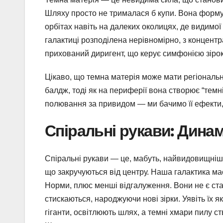
Шляху просто не трималася б купи. Вона формує
орбітах навіть на далеких околицях, де видимої 
галактиці розподілена нерівномірно, з концентр
прихований диригент, що керує симфонією зірок
Цікаво, що темна матерія може мати регіональні 
балдж, тоді як на периферії вона створює “темн
полювання за привидом — ми бачимо її ефекти,
Спіральні рукави: Динам
Спіральні рукави — це, мабуть, найвидовищніша
що закручуються від центру. Наша галактика ма
Норми, плюс менші відгалуження. Вони не є ста
стискаються, народжуючи нові зірки. Уявіть їх як 
гіганти, освітлюють шлях, а темні хмари пилу ст