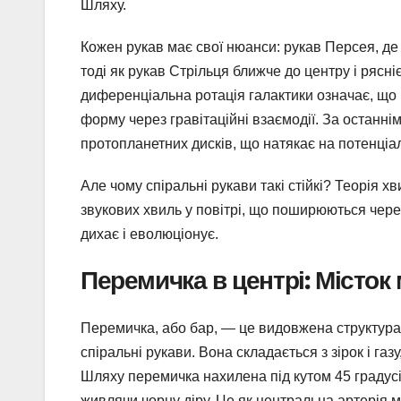
Шляху.
Кожен рукав має свої нюанси: рукав Персея, де
тоді як рукав Стрільця ближче до центру і ряс
диференціальна ротація галактики означає, що
форму через гравітаційні взаємодії. За останн
протопланетних дисків, що натякає на потенціа
Але чому спіральні рукави такі стійкі? Теорія х
звукових хвиль у повітрі, що поширюються через
дихає і еволюціонує.
Перемичка в центрі: Місток
Перемичка, або бар, — це видовжена структура 
спіральні рукави. Вона складається з зірок і га
Шляху перемичка нахилена під кутом 45 градусів 
живлячи чорну діру. Це як центральна артерія міс