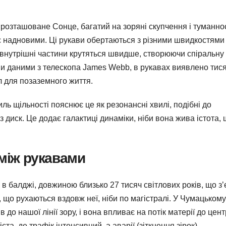
 розташоване Сонце, багатий на зоряні скупчення і туманнос
ніє надновими. Ці рукави обертаються з різними швидкостям
 внутрішні частини крутяться швидше, створюючи спіральну
іми даними з телескопа James Webb, в рукавах виявлено тися
л для позаземного життя.
виль щільності пояснює це як резонансні хвилі, подібні до
 диск. Це додає галактиці динаміки, ніби вона жива істота,
 між рукавами
в балджі, довжиною близько 27 тисяч світлових років, що з’
зу, що рухаються вздовж неї, ніби по магістралі. У Чумацькому
до нашої лінії зору, і вона впливає на потік матерії до цент
та, де трафік інтенсивний, а аварії (зіткнення зірок)