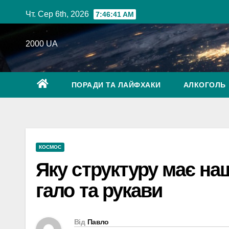
Перейти
Чт. Сер 6th, 2026
7:46:42 AM
до
вмісту
2000 UA
ПОРАДИ ТА ЛАЙФХАКИ
АЛКОГОЛЬ
КОСМОС
Яку структуру має наш
гало та рукави
Від
Павло