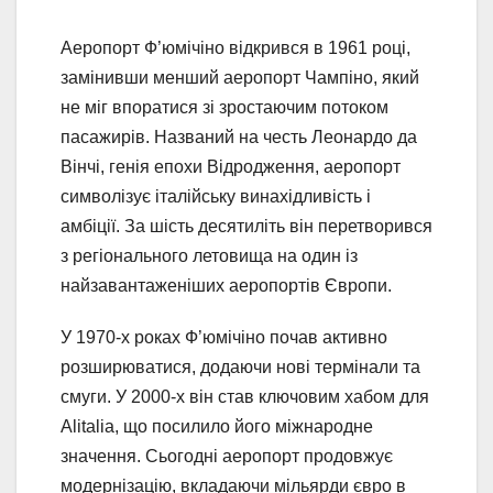
Аеропорт Ф’юмічіно відкрився в 1961 році,
замінивши менший аеропорт Чампіно, який
не міг впоратися зі зростаючим потоком
пасажирів. Названий на честь Леонардо да
Вінчі, генія епохи Відродження, аеропорт
символізує італійську винахідливість і
амбіції. За шість десятиліть він перетворився
з регіонального летовища на один із
найзавантаженіших аеропортів Європи.
У 1970-х роках Ф’юмічіно почав активно
розширюватися, додаючи нові термінали та
смуги. У 2000-х він став ключовим хабом для
Alitalia, що посилило його міжнародне
значення. Сьогодні аеропорт продовжує
модернізацію, вкладаючи мільярди євро в