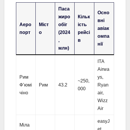
Паса
Осно
жиро
Кільк
вні
Аеро
Міст
обіг
ість
авіак
порт
о
(2024
рейсі
омпа
,
в
нії
млн)
ITA
Airwa
Рим
ys,
~250,
Ф’юмі
Рим
43.2
Ryan
000
чіно
air,
Wizz
Air
easyJ
Міла
et,