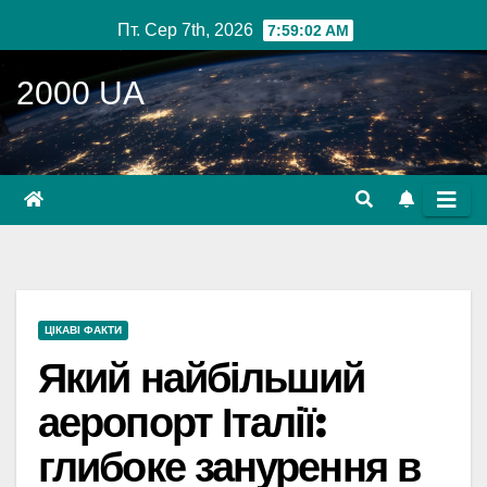
Перейти
Пт. Сер 7th, 2026
7:59:03 AM
до
вмісту
2000 UA
ЦІКАВІ ФАКТИ
Який найбільший
аеропорт Італії:
глибоке занурення в