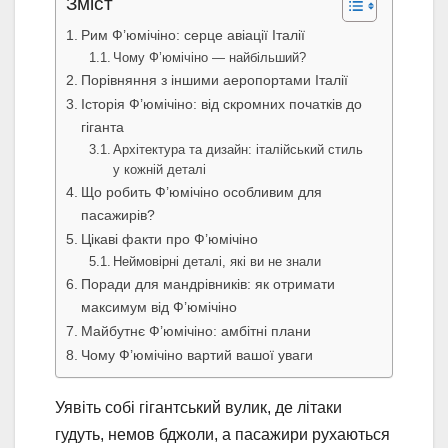
Зміст
Рим Ф’юмічіно: серце авіації Італії
Чому Ф’юмічіно — найбільший?
Порівняння з іншими аеропортами Італії
Історія Ф’юмічіно: від скромних початків до
гіганта
Архітектура та дизайн: італійський стиль
у кожній деталі
Що робить Ф’юмічіно особливим для
пасажирів?
Цікаві факти про Ф’юмічіно
Неймовірні деталі, які ви не знали
Поради для мандрівників: як отримати
максимум від Ф’юмічіно
Майбутнє Ф’юмічіно: амбітні плани
Чому Ф’юмічіно вартий вашої уваги
Уявіть собі гігантський вулик, де літаки
гудуть, немов бджоли, а пасажири рухаються