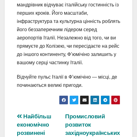
мандрівник відчуває італійську гостинність із
перших кроків. Його масштаби,
інфраструктура та культурна цінність роблять
його беззаперечним лідером серед
аеропортів Італії. Незалежно від того, чи ви
прямуєте до Колізею, чи пересідаєте на рейс
до іншого континенту, Ф’юмічіно залишить у
вашому серці частинку Італії.
Відчуйте пульс Італії в Ф’юмічіно — місці, де
починаються великі пригоди.
Навігація
Найбільш
Промисловий
економічно
розвиток
записів
розвинені
західноукраїнських