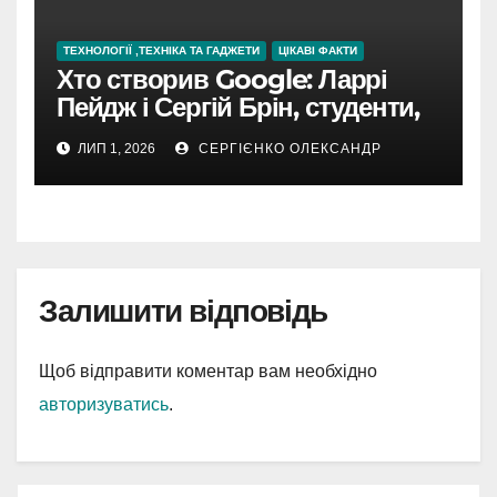
ТЕХНОЛОГІЇ ,ТЕХНІКА ТА ГАДЖЕТИ
ЦІКАВІ ФАКТИ
Хто створив Google: Ларрі
Пейдж і Сергій Брін, студенти,
чия ідея підкорила інтернет
ЛИП 1, 2026
СЕРГІЄНКО ОЛЕКСАНДР
Залишити відповідь
Щоб відправити коментар вам необхідно
авторизуватись
.