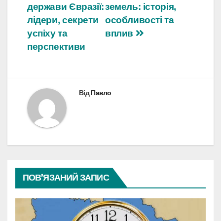
держави Євразії:
земель: історія,
лідери, секрети
особливості та
успіху та
вплив
перспективи
Від
Павло
ПОВ’ЯЗАНИЙ ЗАПИС