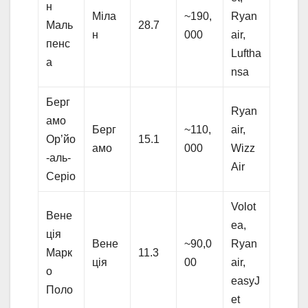
н
Міла
~190,
Ryan
Маль
28.7
н
000
air,
пенс
Luftha
а
nsa
Берг
Ryan
амо
Берг
~110,
air,
Ор’йо
15.1
амо
000
Wizz
-аль-
Air
Серіо
Volot
Вене
ea,
ція
Вене
~90,0
Ryan
Марк
11.3
ція
00
air,
о
easyJ
Поло
et