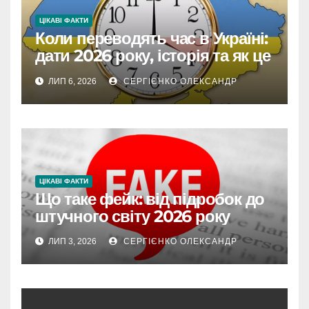
ЦІКАВІ ФАКТИ
Коли переводять час в Україні:
дати 2026 року, історія та як це
впливає на життя
ЛИП 6, 2026
СЕРГІЄНКО ОЛЕКСАНДР
ЦІКАВІ ФАКТИ
Що таке фейк: від підробок до
штучного світу 2026 року
ЛИП 3, 2026
СЕРГІЄНКО ОЛЕКСАНДР