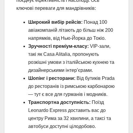
поєднує ефективність і насолоду. Ось
ключові переваги для мандрівників:
Широкий вибір рейсів:
Понад 100
авіакомпаній літають до більш ніж 200
напрямків, від Нью-Йорка до Токіо.
Зручності преміум-класу:
VIP-зали,
такі як Casa Alitalia, пропонують
розкішні умови з італійською кухнею та
дизайнерськими інтер’єрами.
Шопінг і ресторани:
Від бутиків Prada
до ресторанів із римською карбонарою
— тут є все для гурманів і модників.
Транспортна доступність:
Поїзд
Leonardo Express доставить вас до
центру Рима за 32 хвилини, а таксі та
автобуси доступні цілодобово.