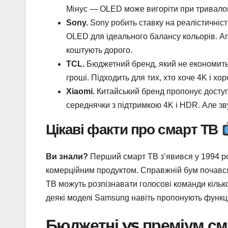
Мінус — OLED може вигоріти при тривалом
Sony.
Sony робить ставку на реалістичніст
OLED для ідеального балансу кольорів. An
коштують дорого.
TCL.
Бюджетний бренд, який не економить н
гроші. Підходить для тих, хто хоче 4K і хо
Xiaomi.
Китайський бренд пропонує доступн
середнячки з підтримкою 4K і HDR. Але зву
Цікаві факти про смарт ТВ
Ви знали?
Перший смарт ТВ з’явився у 1994 роц
комерційним продуктом. Справжній бум почався у
ТВ можуть розпізнавати голосові команди кільк
деякі моделі Samsung навіть пропонують функц
Бюджетні vs преміум см