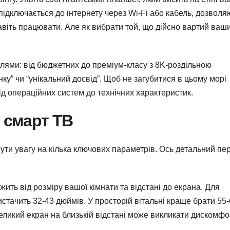
 підключається до інтернету через Wi-Fi або кабель, дозволя
авіть працювати. Але як вибрати той, що дійсно вартий ваш
лями: від бюджетних до преміум-класу з 8K-роздільною
ку” чи “унікальний досвід”. Щоб не загубитися в цьому морі
ід операційних систем до технічних характеристик.
у смарт ТВ
ти увагу на кілька ключових параметрів. Ось детальний пер
ить від розміру вашої кімнати та відстані до екрана. Для
истачить 32-43 дюймів. У просторій вітальні краще брати 55
еликий екран на близькій відстані може викликати дискомфо