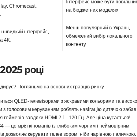
Інтерфейс може бути повільни
lay, Chromecast,
на бюджетних моделях.
.
Менш популярний в Україні,
і швидкий інтерфейс,
обмежений вибір локального
а 4K.
контенту.
 2025 році
ідирує? Погляньмо на основних гравців ринку.
виться QLED-телевізорами з яскравими кольорами та висок
ьти з голосовим керуванням роблять навігацію дитячою забав
 геймерів завдяки HDMI 2.1 і 120 Гц. Але ціна кусається!
4 — це мрія кіноманів із глибоким чорним і неймовірним
e дозволяє керувати телевізором, ніби чарівною паличкою.