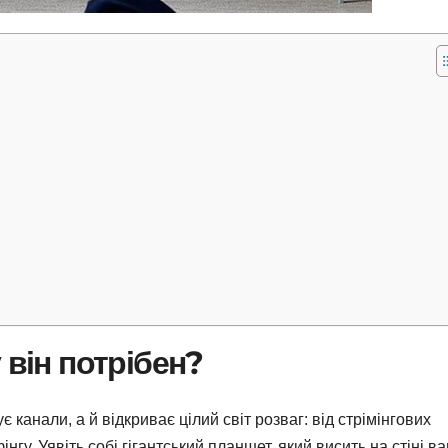
 він потрібен?
 канали, а й відкриває цілий світ розваг: від стрімінгових
рфінгу. Уявіть собі гігантський планшет, який висить на стіні в