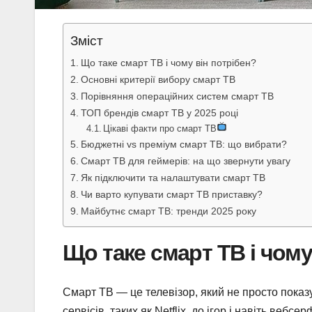
Зміст
Що таке смарт ТВ і чому він потрібен?
Основні критерії вибору смарт ТВ
Порівняння операційних систем смарт ТВ
ТОП брендів смарт ТВ у 2025 році
Цікаві факти про смарт ТВ
Бюджетні vs преміум смарт ТВ: що вибрати?
Смарт ТВ для геймерів: на що звернути увагу
Як підключити та налаштувати смарт ТВ
Чи варто купувати смарт ТВ приставку?
Майбутнє смарт ТВ: тренди 2025 року
Що таке смарт ТВ і чому
Смарт ТВ — це телевізор, який не просто показує
сервісів, таких як Netflix, до ігор і навіть вебсе