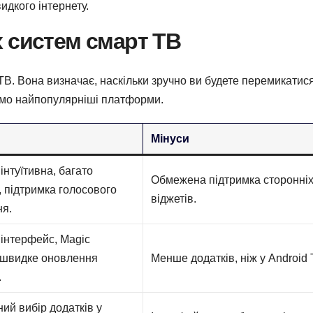
идкого інтернету.
 систем смарт ТВ
В. Вона визначає, наскільки зручно ви будете перемикатис
янемо найпопулярніші платформи.
Мінуси
інтуїтивна, багато
Обмежена підтримка сторонні
, підтримка голосового
віджетів.
ня.
інтерфейс, Magic
 швидке оновлення
Менше додатків, ніж у Android 
.
ий вибір додатків у