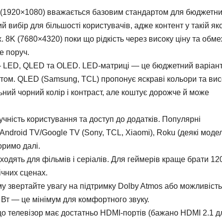
D (1920×1080) вважається базовим стандартом для бюджетн
вибір для більшості користувачів, адже контент у такій яко
 8K (7680×4320) поки що рідкість через високу ціну та обм
е поруч.
 LED, QLED та OLED. LED-матриці — це бюджетний варіант
том. QLED (Samsung, TCL) пропонує яскраві кольори та вис
льний чорний колір і контраст, але коштує дорожче й може
чність користування та доступ до додатків. Популярні
ndroid TV/Google TV (Sony, TCL, Xiaomi), Roku (деякі модел
оримо далі.
ходять для фільмів і серіалів. Для геймерів краще брати 12
ічних сценах.
му звертайте увагу на підтримку Dolby Atmos або можливість
 Вт — це мінімум для комфортного звуку.
о телевізор має достатньо HDMI-портів (бажано HDMI 2.1 д