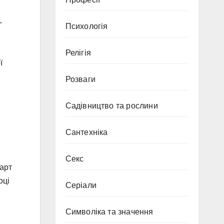
-
Психологія
Релігія
ї
Розваги
Садівництво та рослини
Сантехніка
Секс
март
оці
Серіали
Символіка та значення