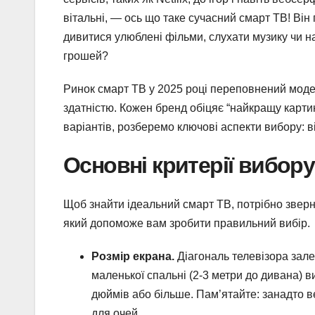
вітальні, — ось що таке сучасний смарт ТВ! Він
дивитися улюблені фільми, слухати музику чи н
грошей?
Ринок смарт ТВ у 2025 році переповнений моде
здатністю. Кожен бренд обіцяє “найкращу картин
варіантів, розберемо ключові аспекти вибору: в
Основні критерії вибор
Щоб знайти ідеальний смарт ТВ, потрібно зверну
який допоможе вам зробити правильний вибір.
Розмір екрана.
Діагональ телевізора залеж
маленької спальні (2-3 метри до дивана) в
дюймів або більше. Пам’ятайте: занадто в
для очей.