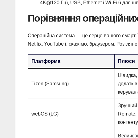
4K@120 Гц), USB, Ethernet і Wi-Fi 6 для шв
Порівняння операційних
Операційна система — це серце вашого смарт Т
Netflix, YouTube і, скажімо, браузером. Розгл
Платформа
Плюси
Швидка, 
Tizen (Samsung)
додатків
керуван
Зручний 
webOS (LG)
Remote,
контенту
Величезн