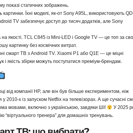
у показі статичних зображень.
ь картинки. Їхні моделі, як-от Sony A95L, використовують QD
droid TV забезпечує доступ до тисяч додатків, але Sony
а якості. TCL C845 із Mini-LED і Google TV — це топ за сво
рошу картинку без космічних витрат.
і смарт ТВ з Android TV. Xiaomi P1 або Q1E — це міцні
к і якість збірки можуть поступатися преміум-брендам.
і від компанії HP, але він був більше експериментом, ніж
 2010-х із запуском Netflix на телевізорах. А ще сучасні с
ома мовами, включно з українською, завдяки ШІ!
У 2025 р
ію “віртуального тренера” для домашніх тренувань.
арт ТВ: що вибрати?