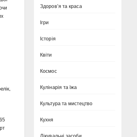
Здоров’я та краса
ючи
их
Ігри
Історія
Квіти
Космос
Кулінарія та їжа
елік,
Культура та мистецтво
Кухня
-65
рт
Лікувальні засоби