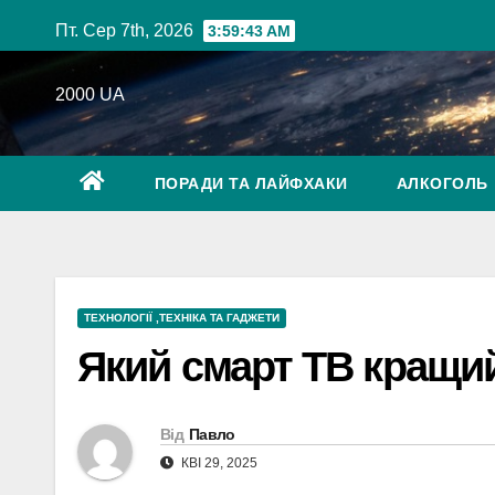
Перейти
Пт. Сер 7th, 2026
3:59:45 AM
до
вмісту
2000 UA
ПОРАДИ ТА ЛАЙФХАКИ
АЛКОГОЛЬ
ТЕХНОЛОГІЇ ,ТЕХНІКА ТА ГАДЖЕТИ
Який смарт ТВ кращий
Від
Павло
КВІ 29, 2025