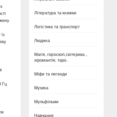
их
Література та книжки
сті
ежену
Логістика та транспорт
 із
Людина
оку
Магія, гороскоп,ізотерика ,
хіромантія, таро.
і
Міфи та легенди
0 Гц
Музика
Мульфільми
ля
Навчання