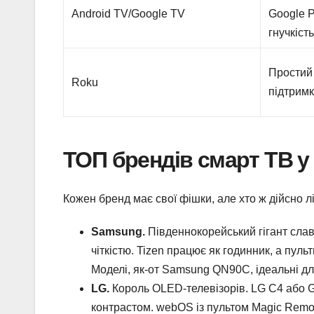
Android TV/Google TV
Google P
гнучкість
Простий 
Roku
підтримк
ТОП брендів смарт ТВ у
Кожен бренд має свої фішки, але хто ж дійсно л
Samsung.
Південнокорейський гігант сла
чіткістю. Tizen працює як годинник, а пул
Моделі, як-от Samsung QN90C, ідеальні для
LG.
Король OLED-телевізорів. LG C4 або G
контрастом. webOS із пультом Magic Remot