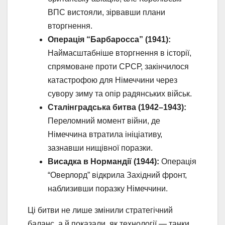
ВПС вистояли, зірвавши плани
вторгнення.
Операція “Барбаросса” (1941):
Наймасштабніше вторгнення в історії,
спрямоване проти СРСР, закінчилося
катастрофою для Німеччини через
сувору зиму та опір радянських військ.
Сталінградська битва (1942–1943):
Переломний момент війни, де
Німеччина втратила ініціативу,
зазнавши нищівної поразки.
Висадка в Нормандії (1944):
Операція
“Оверлорд” відкрила Західний фронт,
наблизивши поразку Німеччини.
Ці битви не лише змінили стратегічний
баланс, а й показали, як технології — танки,