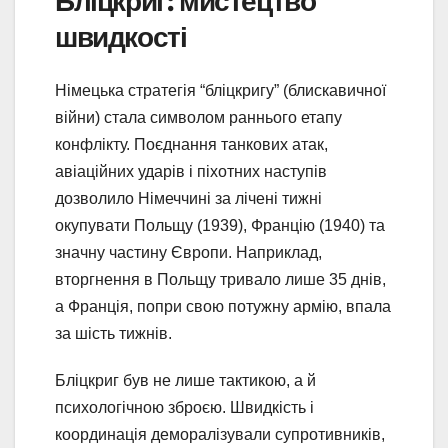
Бліцкриг: мистецтво
швидкості
Німецька стратегія “бліцкригу” (блискавичної
війни) стала символом раннього етапу
конфлікту. Поєднання танкових атак,
авіаційних ударів і піхотних наступів
дозволило Німеччині за лічені тижні
окупувати Польщу (1939), Францію (1940) та
значну частину Європи. Наприклад,
вторгнення в Польщу тривало лише 35 днів,
а Франція, попри свою потужну армію, впала
за шість тижнів.
Бліцкриг був не лише тактикою, а й
психологічною зброєю. Швидкість і
координація деморалізували супротивників,