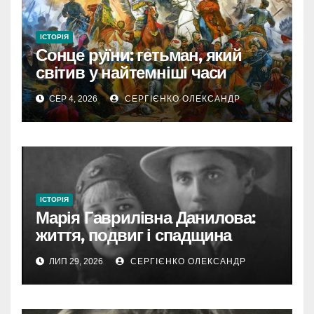
ІСТОРІЯ
Сонце руїни: гетьман, який
світив у найтемніші часи
України
СЕР 4, 2026
СЕРГІЄНКО ОЛЕКСАНДР
ІСТОРІЯ
Марія Гаврилівна Данилова:
життя, подвиг і спадщина
новомучениці
ЛИП 29, 2026
СЕРГІЄНКО ОЛЕКСАНДР