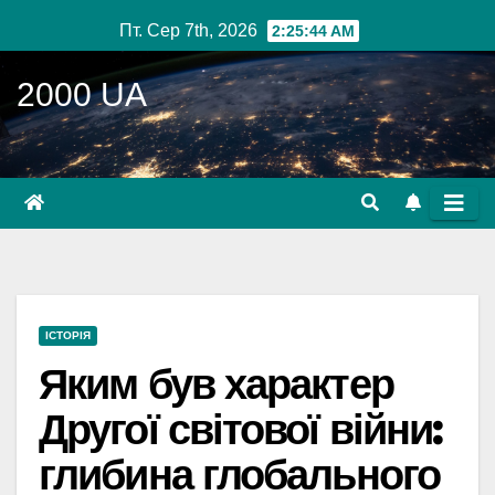
Перейти
Пт. Сер 7th, 2026
2:25:45 AM
до
вмісту
2000 UA
ІСТОРІЯ
Яким був характер
Другої світової війни:
глибина глобального