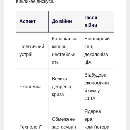
викликає дискусії.
Після
Аспект
До війни
війни
Колоніальні
Біполярний
Політичний
імперії,
світ,
устрій
нестабільні
деколоніза
сть
ція
Відбудова,
Велика
економічни
Економіка
депресія,
й бум у
криза
США
Ядерна
Обмежене
ера,
Технології
застосуван
комп’ютери