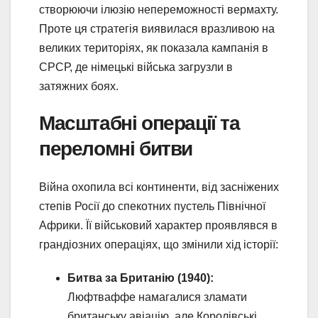
створюючи ілюзію непереможності вермахту.
Проте ця стратегія виявилася вразливою на
великих територіях, як показала кампанія в
СРСР, де німецькі війська загрузли в
затяжних боях.
Масштабні операції та
переломні битви
Війна охопила всі континенти, від засніжених
степів Росії до спекотних пустель Північної
Африки. Її військовий характер проявлявся в
грандіозних операціях, що змінили хід історії:
Битва за Британію (1940):
Люфтваффе намагалися зламати
британську авіацію, але Королівські