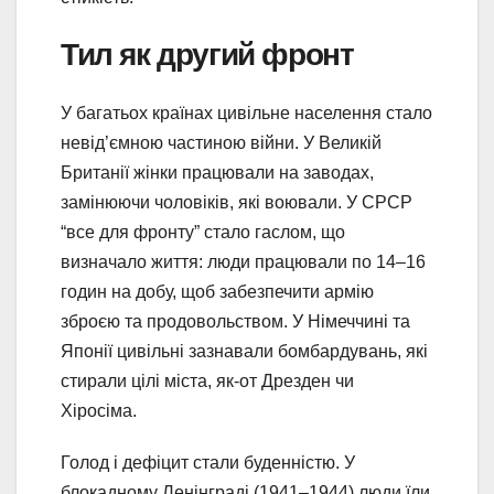
Тил як другий фронт
У багатьох країнах цивільне населення стало
невід’ємною частиною війни. У Великій
Британії жінки працювали на заводах,
замінюючи чоловіків, які воювали. У СРСР
“все для фронту” стало гаслом, що
визначало життя: люди працювали по 14–16
годин на добу, щоб забезпечити армію
зброєю та продовольством. У Німеччині та
Японії цивільні зазнавали бомбардувань, які
стирали цілі міста, як-от Дрезден чи
Хіросіма.
Голод і дефіцит стали буденністю. У
блокадному Ленінграді (1941–1944) люди їли