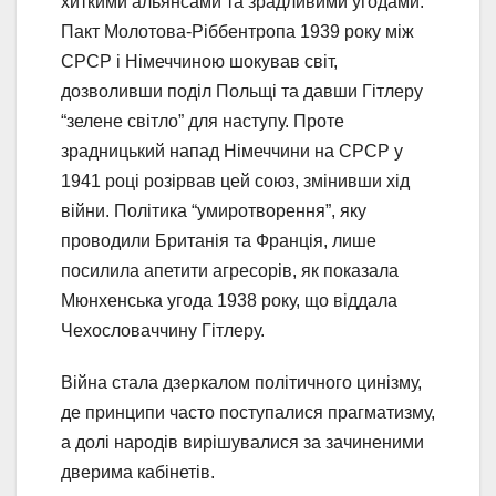
хиткими альянсами та зрадливими угодами.
Пакт Молотова-Ріббентропа 1939 року між
СРСР і Німеччиною шокував світ,
дозволивши поділ Польщі та давши Гітлеру
“зелене світло” для наступу. Проте
зрадницький напад Німеччини на СРСР у
1941 році розірвав цей союз, змінивши хід
війни. Політика “умиротворення”, яку
проводили Британія та Франція, лише
посилила апетити агресорів, як показала
Мюнхенська угода 1938 року, що віддала
Чехословаччину Гітлеру.
Війна стала дзеркалом політичного цинізму,
де принципи часто поступалися прагматизму,
а долі народів вирішувалися за зачиненими
дверима кабінетів.