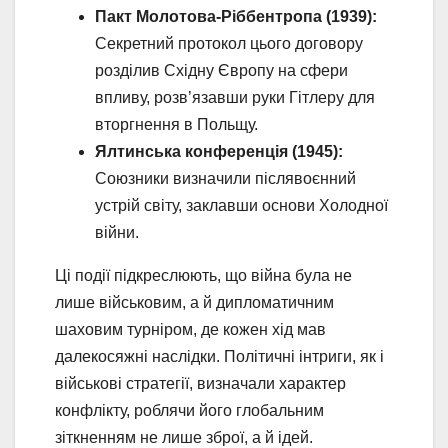
Пакт Молотова-Ріббентропа (1939):
Секретний протокол цього договору
розділив Східну Європу на сфери
впливу, розв’язавши руки Гітлеру для
вторгнення в Польщу.
Ялтинська конференція (1945):
Союзники визначили післявоєнний
устрій світу, заклавши основи Холодної
війни.
Ці події підкреслюють, що війна була не
лише військовим, а й дипломатичним
шаховим турніром, де кожен хід мав
далекосяжні наслідки. Політичні інтриги, як і
військові стратегії, визначали характер
конфлікту, роблячи його глобальним
зіткненням не лише зброї, а й ідей.