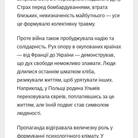
Страх перед бомбардуваннями, втрата
близьких, невизначеність майбутнього — усе
це формувало колективну травму.
Проте війна також пробуджувала надію та
солідарність. Рух опору в окупованих країнах
— від Франції до України — демонстрував,
що дух свободи неможливо зламати. Люди
ділилися останнім шматком хліба,
ризикували життям, щоб урятувати інших.
Наприклад, у Польщі родина Ульмів
переховувала євреїв, поплатившись за це
життям, але їхній подвиг став символом
людяності.
Пропаганда відігравала величезну роль у
формуванні психологічного клімату. У