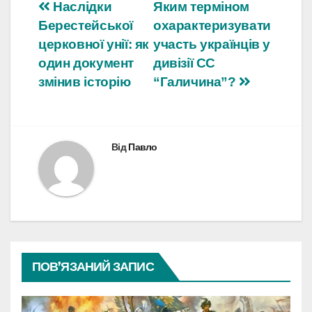
Навігація
Наслідки
Яким терміном
Берестейської
охарактеризувати
записів
церковної унії: як
участь українців у
один документ
дивізії СС
змінив історію
“Галичина”?
Від
Павло
ПОВ’ЯЗАНИЙ ЗАПИС