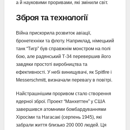
а й науковими проривами, які змінили світ.
Зброя та технології
Війна прискорила розвиток авіації,
бронетехніки та флоту. Наприклад, німецький
танк “Тигр” був справжнім монстром на полі
бою, але радянський Т-34 перевершив його
завдяки простоті виробництва та
ефективності. У небі винищувачі, як Spitfire і
Messerschmitt, визначали перевагу в повітрі.
Найстрашнішим проривом стало створення
ядерної зброї. Проект “Манхеттен” у США
завершився атомними бомбардуваннями
Хіросіми та Нагасакі (серпень 1945), які
забрали життя близько 200 000 людей. Ця