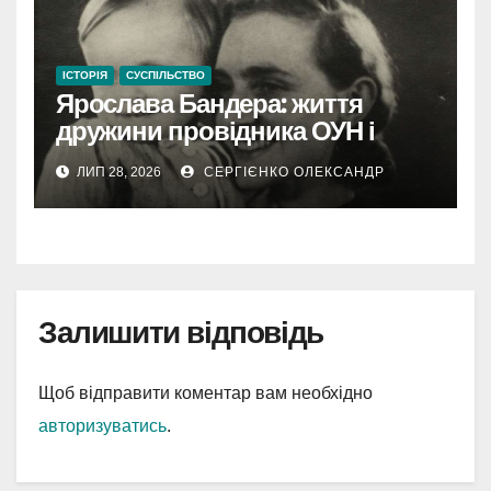
ІСТОРІЯ
СУСПІЛЬСТВО
Ярослава Бандера: життя
дружини провідника ОУН і
самостійної діячки
ЛИП 28, 2026
СЕРГІЄНКО ОЛЕКСАНДР
Залишити відповідь
Щоб відправити коментар вам необхідно
авторизуватись
.