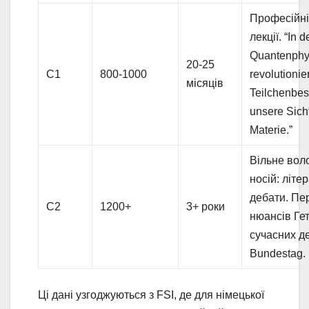
Професійні 
лекції. “In d
Quantenphy
20-25
C1
800-1000
revolutionie
місяців
Teilchenbes
unsere Sich
Materie.”
Вільне воло
носій: літе
дебати. Пе
C2
1200+
3+ роки
нюансів Гет
сучасних де
Bundestag.
Ці дані узгоджуються з FSI, де для німецької