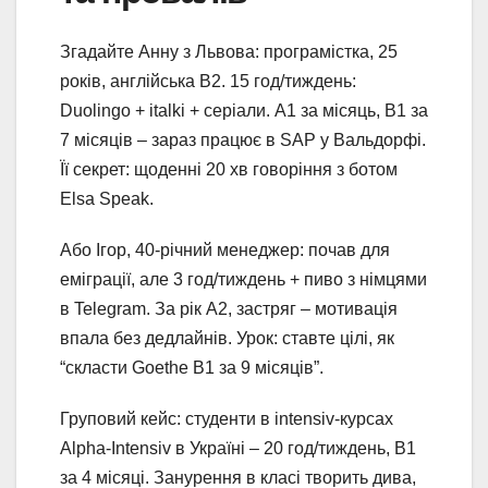
Згадайте Анну з Львова: програмістка, 25
років, англійська B2. 15 год/тиждень:
Duolingo + italki + серіали. A1 за місяць, B1 за
7 місяців – зараз працює в SAP у Вальдорфі.
Її секрет: щоденні 20 хв говоріння з ботом
Elsa Speak.
Або Ігор, 40-річний менеджер: почав для
еміграції, але 3 год/тиждень + пиво з німцями
в Telegram. За рік A2, застряг – мотивація
впала без дедлайнів. Урок: ставте цілі, як
“скласти Goethe B1 за 9 місяців”.
Груповий кейс: студенти в intensiv-курсах
Alpha-Intensiv в Україні – 20 год/тиждень, B1
за 4 місяці. Занурення в класі творить дива,