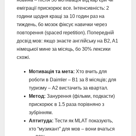
еміграції прискорює все. Інтенсивність: 2
години щодня кращі за 10 годин раз на
тиждень, бо мозок фіксує навички через
повторення (spaced repetition). Попередній
досвід мов: якщо знаєте англійську на B2, A1
німецької мине за місяць, бо 30% лексики
схожі.
Мотивація та мета:
Хто вчить для
роботи в Daimler – B1 за 8 місяців; для
туризму – A2 вистачить за квартал.
Метод:
Занурення (фільми, подкасти)
прискорює в 1.5 раза порівняно з
зубрінням.
Аптитуда:
Тести як MLAT показують,
хто “музикант” для мов – вони вчаться