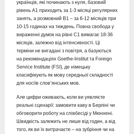
українців, які починають з нуля, базовий
рівень A1 приходить за 1-3 місяці регулярних
занять, а розмовний B1 – за 6-12 місяців при
10-15 годинах на тиждень. Повна свобода у
вираженні думок на рівні C1 вимагає 18-36
місяців, залежно від інтенсивності. Ці
терміни не вигадані з повітря, а базуються
на рекомендаціях Goethe-Institut та Foreign
Service Institute (FSI), де німецьку
класифікують як мову середньої складності
для носіїв слов’янських мов.
Але цифри оживають, коли ви уявляєте
реальні сценарії: замовити каву в Берліні чи
обговорити роботу на співбесіді у Мюнхені.
Швидкість залежить не лише від годин, а від
того, як ви їх витрачаєте – на зубріння чи на