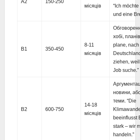
A2
150-250
місяців
“Ich möchte 
und eine Bre
Обговоренн
хобі, планів
8-11
plane, nach
B1
350-450
місяців
Deutschlan
ziehen, weil
Job suche.”
Аргументац
новини, абс
теми. “Die
14-18
B2
600-750
Klimawande
місяців
beeinflusst
stark – wir
handeln.”