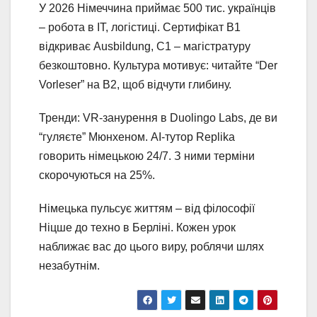
У 2026 Німеччина приймає 500 тис. українців
– робота в IT, логістиці. Сертифікат B1
відкриває Ausbildung, C1 – магістратуру
безкоштовно. Культура мотивує: читайте “Der
Vorleser” на B2, щоб відчути глибину.
Тренди: VR-занурення в Duolingo Labs, де ви
“гуляєте” Мюнхеном. AI-тутор Replika
говорить німецькою 24/7. З ними терміни
скорочуються на 25%.
Німецька пульсує життям – від філософії
Ніцше до техно в Берліні. Кожен урок
наближає вас до цього виру, роблячи шлях
незабутнім.