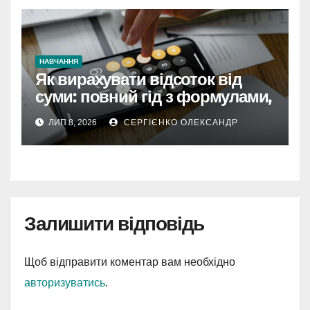
НАВЧАННЯ
Як вирахувати відсоток від
суми: повний гід з формулами,
прикладами та практичними
ЛИП 8, 2026
СЕРГІЄНКО ОЛЕКСАНДР
трюками
Залишити відповідь
Щоб відправити коментар вам необхідно
авторизуватись
.