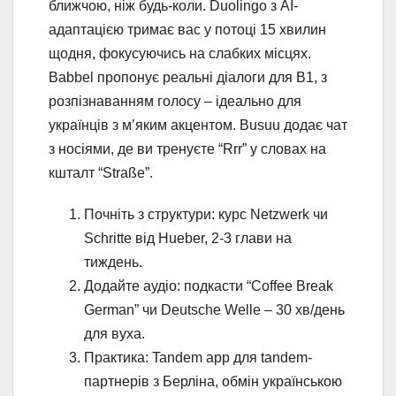
ближчою, ніж будь-коли. Duolingo з AI-
адаптацією тримає вас у потоці 15 хвилин
щодня, фокусуючись на слабких місцях.
Babbel пропонує реальні діалоги для B1, з
розпізнаванням голосу – ідеально для
українців з м’яким акцентом. Busuu додає чат
з носіями, де ви тренуєте “Rrr” у словах на
кшталт “Straße”.
Почніть з структури: курс Netzwerk чи
Schritte від Hueber, 2-3 глави на
тиждень.
Додайте аудіо: подкасти “Coffee Break
German” чи Deutsche Welle – 30 хв/день
для вуха.
Практика: Tandem app для tandem-
партнерів з Берліна, обмін українською