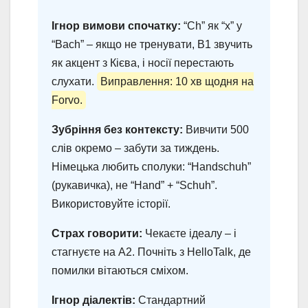
Ігнор вимови спочатку:
“Ch” як “х” у
“Bach” – якщо не тренувати, B1 звучить
як акцент з Кієва, і носії перестають
слухати.
Виправлення: 10 хв щодня на
Forvo.
Зубріння без контексту:
Вивчити 500
слів окремо – забути за тиждень.
Німецька любить сполуки: “Handschuh”
(рукавичка), не “Hand” + “Schuh”.
Використовуйте історії.
Страх говорити:
Чекаєте ідеалу – і
стагнуєте на A2. Почніть з HelloTalk, де
помилки вітаються сміхом.
Ігнор діалектів:
Стандартний