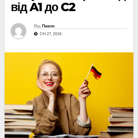
від A1 до C2
Від
Павло
СІЧ 27, 2026