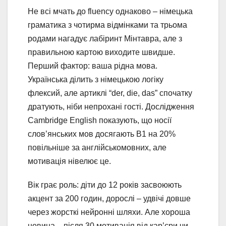
Не всі мчать до fluency однаково – німецька
граматика з чотирма відмінками та трьома
родами нагадує лабіринт Мінтавра, але з
правильною картою виходите швидше.
Перший фактор: ваша рідна мова.
Українська ділить з німецькою логіку
флексий, але артиклі “der, die, das” спочатку
дратують, ніби непрохані гості. Дослідження
Cambridge English показують, що носії
слов’янських мов досягають B1 на 20%
повільніше за англійськомовних, але
мотивація нівелює це.
Вік грає роль: діти до 12 років засвоюють
акцент за 200 годин, дорослі – удвічі довше
через жорсткі нейронні шляхи. Але хороша
новина – після 30 мотивація від кар’єри чи