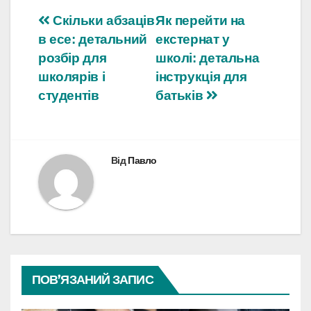
Навігація
Скільки абзаців
Як перейти на
в есе: детальний
екстернат у
записів
розбір для
школі: детальна
школярів і
інструкція для
студентів
батьків
Від
Павло
ПОВ’ЯЗАНИЙ ЗАПИС