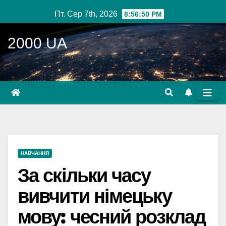
Перейти
Пт. Сер 7th, 2026
8:56:51 PM
до
вмісту
2000 UA
НАВЧАННЯ
За скільки часу
вивчити німецьку
мову: чесний розклад