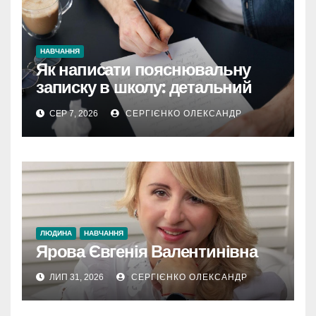
НАВЧАННЯ
Як написати пояснювальну
записку в школу: детальний
гайд зі зразками на 2026
СЕР 7, 2026
СЕРГІЄНКО ОЛЕКСАНДР
ЛЮДИНА
НАВЧАННЯ
Ярова Євгенія Валентинівна
ЛИП 31, 2026
СЕРГІЄНКО ОЛЕКСАНДР