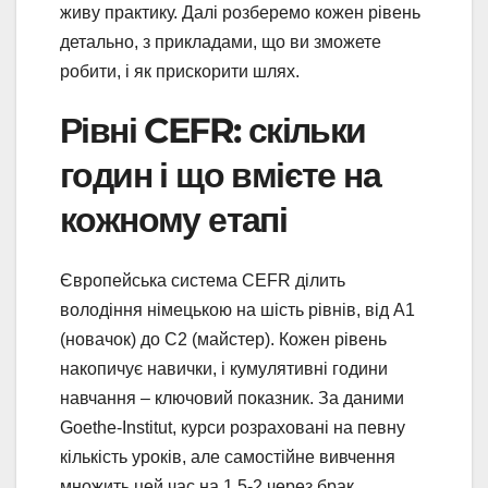
живу практику. Далі розберемо кожен рівень
детально, з прикладами, що ви зможете
робити, і як прискорити шлях.
Рівні CEFR: скільки
годин і що вмієте на
кожному етапі
Європейська система CEFR ділить
володіння німецькою на шість рівнів, від A1
(новачок) до C2 (майстер). Кожен рівень
накопичує навички, і кумулятивні години
навчання – ключовий показник. За даними
Goethe-Institut, курси розраховані на певну
кількість уроків, але самостійне вивчення
множить цей час на 1.5-2 через брак