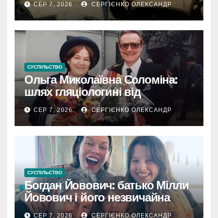
СЕР 7, 2026
СЕРГІЄНКО ОЛЕКСАНДР
СУСПІЛЬСТВО
Ольга Миколаївна Соломіна:
шлях гляціологині від
експедиційної кухарки до
СЕР 7, 2026
СЕРГІЄНКО ОЛЕКСАНДР
директора Інституту географії
РАН
СУСПІЛЬСТВО
Богдан Йовович: батько Мілли
Йовович і його незвичайна
доля
СЕР 7, 2026
СЕРГІЄНКО ОЛЕКСАНДР