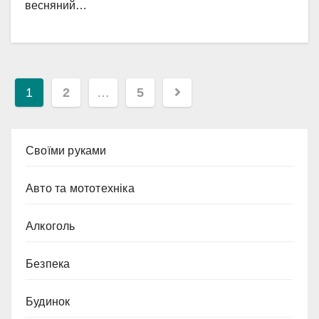
весняний…
Пагінація
1
2
…
5
записів
Cвоїми руками
Авто та мототехніка
Алкоголь
Безпека
Будинок