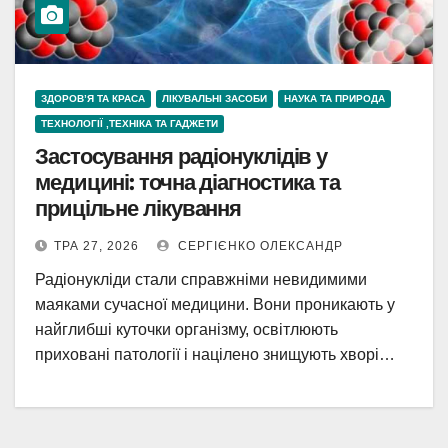
ЗДОРОВ’Я ТА КРАСА
ЛІКУВАЛЬНІ ЗАСОБИ
НАУКА ТА ПРИРОДА
ТЕХНОЛОГІЇ ,ТЕХНІКА ТА ГАДЖЕТИ
Застосування радіонуклідів у
медицині: точна діагностика та
прицільне лікування
ТРА 27, 2026
СЕРГІЄНКО ОЛЕКСАНДР
Радіонукліди стали справжніми невидимими
маяками сучасної медицини. Вони проникають у
найглибші куточки організму, освітлюють
приховані патології і націлено знищують хворі…