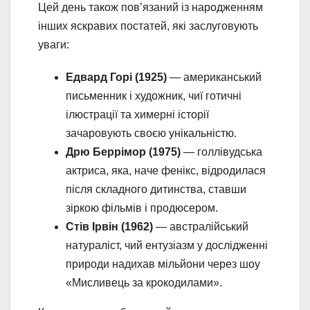
Цей день також пов’язаний із народженням
інших яскравих постатей, які заслуговують
уваги:
Едвард Горі (1925)
— американський
письменник і художник, чиї готичні
ілюстрації та химерні історії
зачаровують своєю унікальністю.
Дрю Беррімор (1975)
— голлівудська
актриса, яка, наче фенікс, відродилася
після складного дитинства, ставши
зіркою фільмів і продюсером.
Стів Ірвін (1962)
— австралійський
натураліст, чий ентузіазм у дослідженні
природи надихав мільйони через шоу
«Мисливець за крокодилами».