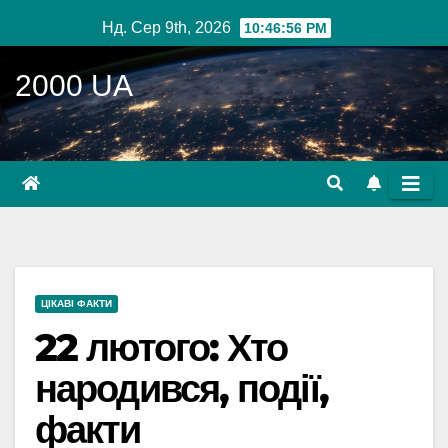
Перейти
Нд. Сер 9th, 2026
10:46:57 PM
до
вмісту
2000 UA
ЦІКАВІ ФАКТИ
22 лютого: Хто
народився, події,
факти