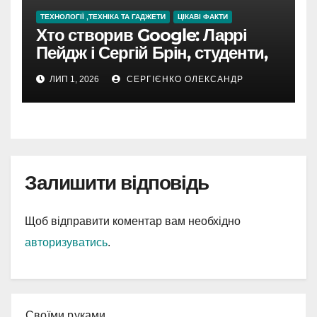
ТЕХНОЛОГІЇ ,ТЕХНІКА ТА ГАДЖЕТИ
ЦІКАВІ ФАКТИ
Хто створив Google: Ларрі
Пейдж і Сергій Брін, студенти,
чия ідея підкорила інтернет
ЛИП 1, 2026
СЕРГІЄНКО ОЛЕКСАНДР
Залишити відповідь
Щоб відправити коментар вам необхідно
авторизуватись
.
Cвоїми руками