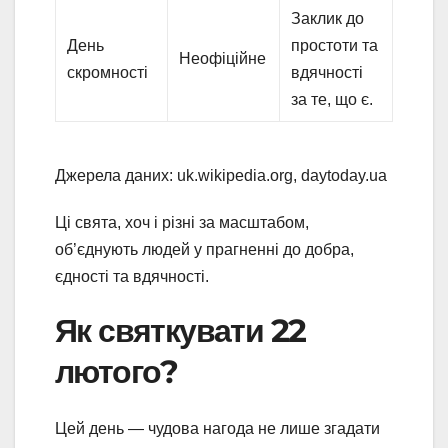
Заклик до
День
простоти та
Неофіційне
скромності
вдячності
за те, що є.
Джерела даних: uk.wikipedia.org, daytoday.ua
Ці свята, хоч і різні за масштабом,
об’єднують людей у прагненні до добра,
єдності та вдячності.
Як святкувати 22
лютого?
Цей день — чудова нагода не лише згадати