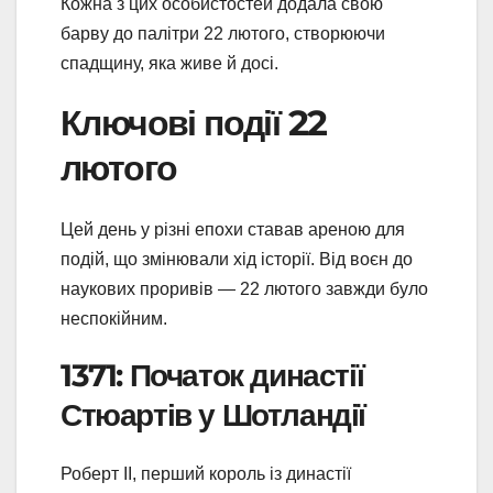
Кожна з цих особистостей додала свою
барву до палітри 22 лютого, створюючи
спадщину, яка живе й досі.
Ключові події 22
лютого
Цей день у різні епохи ставав ареною для
подій, що змінювали хід історії. Від воєн до
наукових проривів — 22 лютого завжди було
неспокійним.
1371: Початок династії
Стюартів у Шотландії
Роберт II, перший король із династії