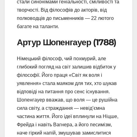
стали синонімами геніальності, сміливості та
творчості. Від філософів до акторів, від
полководців до письменників — 22 лютого
багате на таланти.
Артур Шопенгауер (1788)
Німецький філософ, чий похмурий, але
глибокий погляд на світ залишив відбиток у
філософії. Його праця «Світ як воля і
уявлення» стала маяком для тих, хто шукав
відповіді на питання про сенс існування.
Шопенгауер вважав, що воля — це рушійна
сила світу, а страждання — невід’ємна
частина життя. Його ідеї вплинули на Ніцше,
Фрейда і навіть Вагнера, а його песимізм,
наче гіркий напій, змушував замислитися