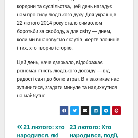
кордони та суспільства, цей день нагадує
нам про силу людського духу. Для українців
22 лютого 2014 року стало символом
боротьби за свободу, а для світу — днем,
коли ми вшановуємо скаутів, жертв злочинів
і тих, хто творив історію.
Цей день, наче дзеркало, відображає
різноманітність людського досвіду — від
радості свят до болю втрат. Він закликає нас
зупинитися, згадати минуле та надихнутися
на майбутнє.
Навігація
21 лютого: хто
23 лютого: Хто
народився, які
народився, події,