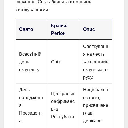
значення. Ось таблиця з основними
святкуваннями:
Країна/
Свято
Опис
Регіон
Святкуванн
Всесвітній
я на честь
день
Світ
засновників
скаутингу
скаутського
руху.
День
Національн
Центральн
народженн
е свято,
оафриканс
я
присвячене
ька
Президент
главі
Республіка
а
держави.