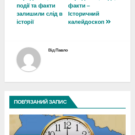
записів
події та факти
факти –
залишили слід в
Історичний
історії
калейдоскоп
Від
Павло
ПОВ’ЯЗАНИЙ ЗАПИС