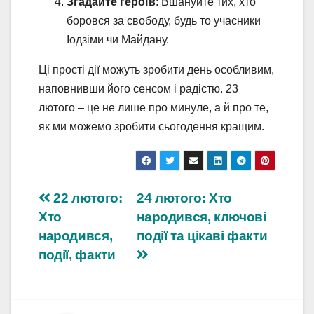
Згадайте героїв
: Вшануйте тих, хто
боровся за свободу, будь то учасники
Іодзіми чи Майдану.
Ці прості дії можуть зробити день особливим,
наповнивши його сенсом і радістю. 23
лютого – це не лише про минуле, а й про те,
як ми можемо зробити сьогодення кращим.
Навігація
22 лютого:
24 лютого: Хто
Хто
народився, ключові
записів
народився,
події та цікаві факти
події, факти