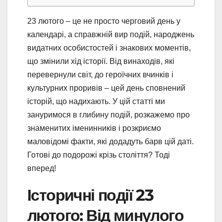
23 лютого – це не просто черговий день у
календарі, а справжній вир подій, народжень
видатних особистостей і знакових моментів,
що змінили хід історії. Від винаходів, які
перевернули світ, до героїчних вчинків і
культурних проривів – цей день сповнений
історій, що надихають. У цій статті ми
зануримося в глибину подій, розкажемо про
знаменитих іменинників і розкриємо
маловідомі факти, які додадуть барв цій даті.
Готові до подорожі крізь століття? Тоді
вперед!
Історичні події 23
лютого: Від минулого