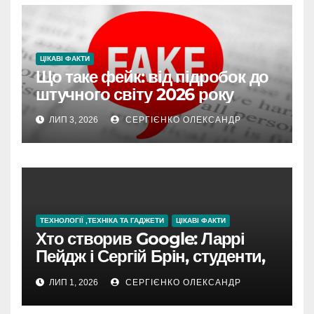
ЦІКАВІ ФАКТИ
Що таке фейк: від підробок до
штучного світу 2026 року
ЛИП 3, 2026
СЕРГІЄНКО ОЛЕКСАНДР
ТЕХНОЛОГІЇ ,ТЕХНІКА ТА ГАДЖЕТИ
ЦІКАВІ ФАКТИ
Хто створив Google: Ларрі
Пейдж і Сергій Брін, студенти,
чия ідея підкорила інтернет
ЛИП 1, 2026
СЕРГІЄНКО ОЛЕКСАНДР