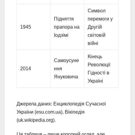
Символ
Підняття
перемоги у
1945
прапора на
Другій
Іодзімі
світовій
війні
Кінець
Самоусуне
Революції
2014
ння
Гідності в
Януковича
Україні
Джерела даних: Енциклопедія Сучасної
України (esu.com.ua), Вікіпедія
(uk.wikipedia.org).
Ця таблиця – лише короткий огляд, але