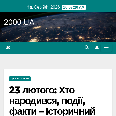
Перейти
Нд. Сер 9th, 2026
10:53:21 AM
до
вмісту
2000 UA
ЦІКАВІ ФАКТИ
23 лютого: Хто
народився, події,
факти – Історичний