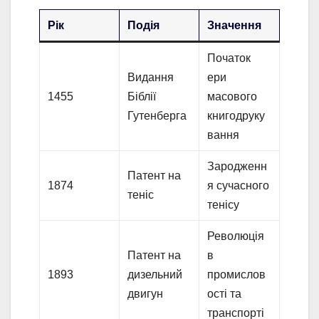
Рік
Подія
Значення
Початок
Видання
ери
1455
Біблії
масового
Гутенберга
книгодруку
вання
Зародженн
Патент на
1874
я сучасного
теніс
тенісу
Революція
Патент на
в
1893
дизельний
промислов
двигун
ості та
транспорті