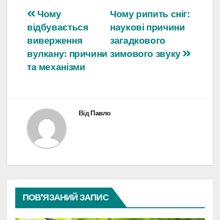
Навігація
Чому
Чому рипить сніг:
відбувається
наукові причини
записів
виверження
загадкового
вулкану: причини
зимового звуку
та механізми
Від
Павло
ПОВ’ЯЗАНИЙ ЗАПИС