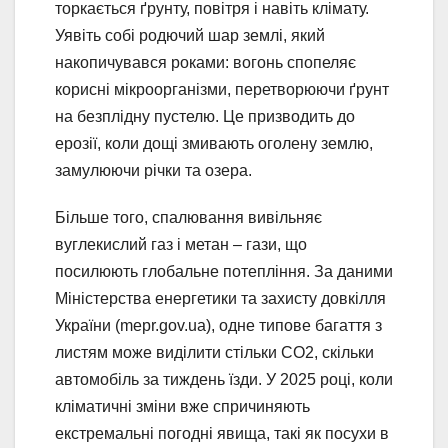
торкається ґрунту, повітря і навіть клімату.
Уявіть собі родючий шар землі, який
накопичувався роками: вогонь спопеляє
корисні мікроорганізми, перетворюючи ґрунт
на безплідну пустелю. Це призводить до
ерозії, коли дощі змивають оголену землю,
замулюючи річки та озера.
Більше того, спалювання вивільняє
вуглекислий газ і метан – гази, що
посилюють глобальне потепління. За даними
Міністерства енергетики та захисту довкілля
України (mepr.gov.ua), одне типове багаття з
листям може виділити стільки CO2, скільки
автомобіль за тиждень їзди. У 2025 році, коли
кліматичні зміни вже спричиняють
екстремальні погодні явища, такі як посухи в