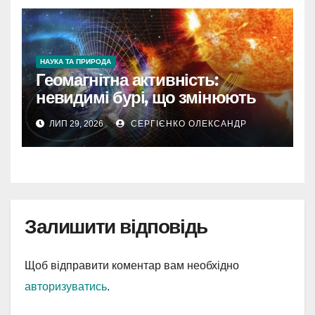
НАУКА ТА ПРИРОДА
Геомагнітна активність:
невидимі бурі, що змінюють
наш світ
ЛИП 29, 2026
СЕРГІЄНКО ОЛЕКСАНДР
Залишити відповідь
Щоб відправити коментар вам необхідно
авторизуватись
.