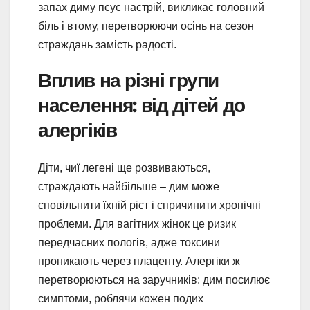
запах диму псує настрій, викликає головний
біль і втому, перетворюючи осінь на сезон
страждань замість радості.
Вплив на різні групи
населення: від дітей до
алергіків
Діти, чиї легені ще розвиваються,
страждають найбільше – дим може
сповільнити їхній ріст і спричинити хронічні
проблеми. Для вагітних жінок це ризик
передчасних пологів, адже токсини
проникають через плаценту. Алергіки ж
перетворюються на заручників: дим посилює
симптоми, роблячи кожен подих