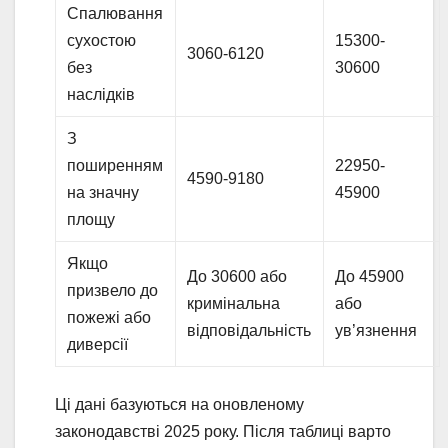
Спалювання
сухостою
15300-
3060-6120
без
30600
наслідків
З
поширенням
22950-
4590-9180
на значну
45900
площу
Якщо
До 30600 або
До 45900
призвело до
кримінальна
або
пожежі або
відповідальність
ув’язнення
диверсії
Ці дані базуються на оновленому
законодавстві 2025 року. Після таблиці варто