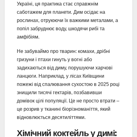
Україні, ця практика стає справжнім
саботажем для планети. Дим осідає на
рослинах, отруюючи їх важкими металами, а
попіл забруднює воду, шкодячи рибі та
амфібіям.
Не забуваймо про тварин: комахи, дрібні
гризуни і птахи гинуть у вогні або
задихаються від диму, порушуючи харчові
ланцюги. Наприклад, у лісах Київщини
пожежі від спалювання сухостою в 2025 році
знищили тисячі гектарів, позбавивши
домівок цілі популяції. Це не просто втрати –
це розрив у тканині біорізноманіття, який
відновлюється десятиліттями.
Хімічний коктейль у димі: