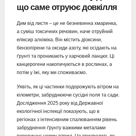
що саме отруює довкілля
Дим від листя – це не безневинна хмаринка,
а суміш токсичних речовин, наче отруйний
еліксир алхіміка. Він містить діоксини,
бензопірени та оксиди азоту, які осідають на
ґрунті та проникають у харчовий ланцюг. Ці
канцерогени накопичуються в рослинах, а
потім у їжі, яку ми споживаємо.
Уявіть, як ці частинки подорожують вітром на
кілометри, забруднюючи сусідні поля та сади.
Дослідження 2025 року від Державної
екологічної інспекції показують, що в
регіонах з інтенсивним спалюванням рівень
забруднення ґрунту важкими металами
перевищує норму втричі. Це призводить до