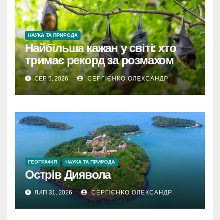
НАУКА ТА ПРИРОДА
Найбільша кажан у світі: хто
тримає рекорд за розмахом
крил
СЕР 5, 2026
СЕРГІЄНКО ОЛЕКСАНДР
ГЕОГРАФІЯ
НАУКА ТА ПРИРОДА
Острів Диявола
ЛИП 31, 2026
СЕРГІЄНКО ОЛЕКСАНДР