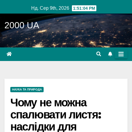
Перейти
Нд. Сер 9th, 2026
1:51:05 PM
до
вмісту
2000 UA
НАУКА ТА ПРИРОДА
Чому не можна
спалювати листя:
наслідки для