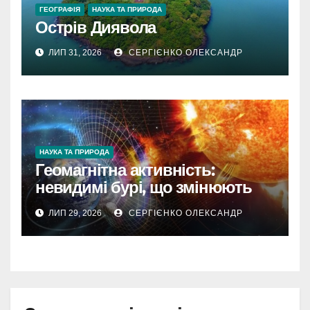
ГЕОГРАФІЯ
НАУКА ТА ПРИРОДА
Острів Диявола
ЛИП 31, 2026
СЕРГІЄНКО ОЛЕКСАНДР
НАУКА ТА ПРИРОДА
Геомагнітна активність:
невидимі бурі, що змінюють
наш світ
ЛИП 29, 2026
СЕРГІЄНКО ОЛЕКСАНДР