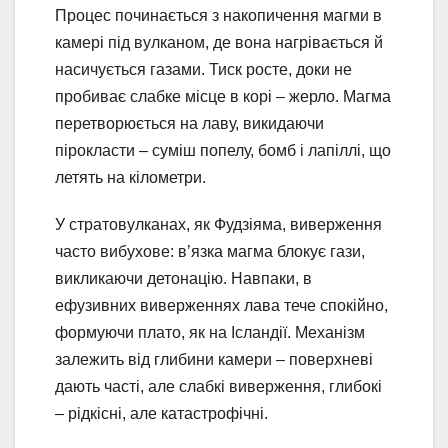
Процес починається з накопичення магми в
камері під вулканом, де вона нагрівається й
насичується газами. Тиск росте, доки не
пробиває слабке місце в корі – жерло. Магма
перетворюється на лаву, викидаючи
пірокласти – суміш попелу, бомб і лапіллі, що
летять на кілометри.
У стратовулканах, як Фудзіяма, виверження
часто вибухове: в’язка магма блокує гази,
викликаючи детонацію. Навпаки, в
ефузивних виверженнях лава тече спокійно,
формуючи плато, як на Ісландії. Механізм
залежить від глибини камери – поверхневі
дають часті, але слабкі виверження, глибокі
– рідкісні, але катастрофічні.