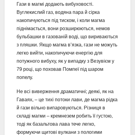
Гази в магмі додають вибуховості.
Вуглекислий газ, водяна пара й сірка
накопичуються під тиском, і коли магма
піднімається, вони розширюються, немов
бульбашки в газованій воді, що вириваються
з пляшки. Якщо магма в’язка, гази не можуть
легко вийти, накопичуючи енергію для
потужного вибуху, як у випадку з Везувієм у
79 році, що поховав Помпеї під шаром
попелу.
Не всі виверження драматичні; деякі, як на
Гаваях, – це тихі потоки лави, де магма рідка
й гази вільно випаровуються. Різниця в
складі магми – кремнезем робить її густою,
тоді як базальтова лава тече легко,
формуючи щитові вулкани з пологими