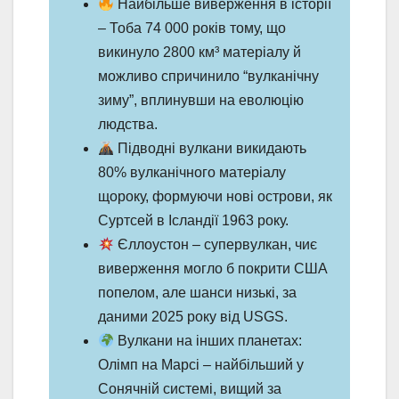
Найбільше виверження в історії
– Тоба 74 000 років тому, що
викинуло 2800 км³ матеріалу й
можливо спричинило “вулканічну
зиму”, вплинувши на еволюцію
людства.
Підводні вулкани викидають
80% вулканічного матеріалу
щороку, формуючи нові острови, як
Суртсей в Ісландії 1963 року.
Єллоустон – супервулкан, чиє
виверження могло б покрити США
попелом, але шанси низькі, за
даними 2025 року від USGS.
Вулкани на інших планетах:
Олімп на Марсі – найбільший у
Сонячній системі, вищий за