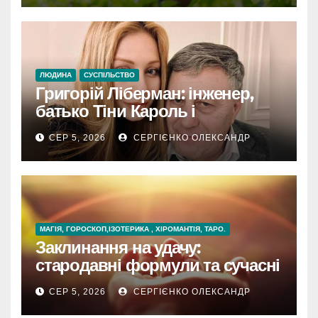
ЛЮДИНА
СУСПІЛЬСТВО
Григорій Ліберман: інженер,
батько Тіни Кароль і
доброволець ТрО
СЕР 5, 2026
СЕРГІЄНКО ОЛЕКСАНДР
МАГІЯ, ГОРОСКОП,ІЗОТЕРИКА , ХІРОМАНТІЯ, ТАРО.
Заклинання на удачу:
стародавні формули та сучасні
секрети везіння
СЕР 5, 2026
СЕРГІЄНКО ОЛЕКСАНДР