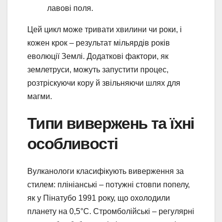
лавові поля.
Цей цикл може тривати хвилини чи роки, і
кожен крок – результат мільярдів років
еволюції Землі. Додаткові фактори, як
землетруси, можуть запустити процес,
розтріскуючи кору й звільняючи шлях для
магми.
Типи вивержень та їхні
особливості
Вулканологи класифікують виверження за
стилем: плініанські – потужні стовпи попелу,
як у Пінатубо 1991 року, що охолодили
планету на 0,5°C. Стромболійські – регулярні