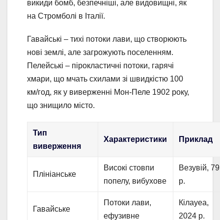
викиди бомб, безпечніші, але видовищні, як
на Стромболі в Італії.
Гавайські – тихі потоки лави, що створюють
нові землі, але загрожують поселенням.
Пелейські – пірокластичні потоки, гарячі
хмари, що мчать схилами зі швидкістю 100
км/год, як у виверженні Мон-Пеле 1902 року,
що знищило місто.
Тип
Характеристики
Приклад
виверження
Високі стовпи
Везувій, 79
Плініанське
попелу, вибухове
р.
Потоки лави,
Кілауеа,
Гавайське
ефузивне
2024 р.