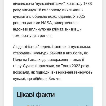
викликаючи “вулканічні зими”. Кракатау 1883
року викинув 18 км³ попелу, викликавши
цунамі й глобальне похолодання. У 2025
році, за даними NASA, виверження в
Індонезії вплинуло на клімат, знизивши
температури в регіоні.
Людські історії переплітаються з вулканами:
стародавні культури бачили в них богів, як
Пеле на Гаваях, де виверження – знак її
гніву. Сучасні приклади, як Тонга 2022 року,
показали, як підводні виверження генерують
цунамі, що обійшли Землю.
Цікаві факти