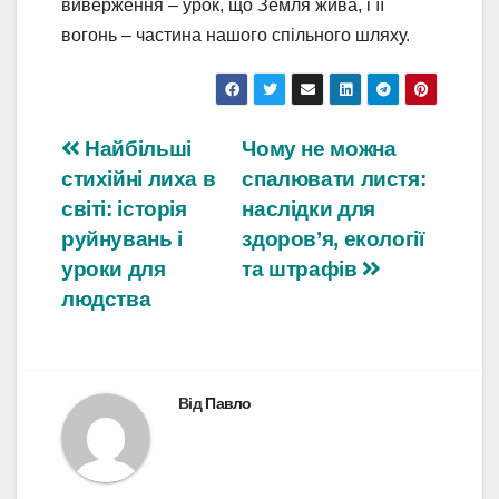
виверження – урок, що Земля жива, і її
вогонь – частина нашого спільного шляху.
Навігація
Найбільші
Чому не можна
стихійні лиха в
спалювати листя:
записів
світі: історія
наслідки для
руйнувань і
здоров’я, екології
уроки для
та штрафів
людства
Від
Павло