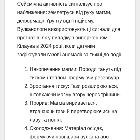
Сейсмічна активність сигналізує про
наближення: землетруси від руху магми,
деформація ґрунту від її підйому.
Вулканологи використовують ці сигнали для
прогнозів, як у випадку з виверженням
Кілауеа в 2024 році, коли датчики
зафіксували газові аномалії за тижні до події.
Накопичення магми: Породи тануть під
тиском і теплом, формуючи резервуар.
Зростання тиску: Гази розширюються,
штовхаючи магму вгору через тріщини.
Прорив: Магма виривається,
втрачаючи гази й перетворюючись на
лаву та попіл.
Охолодження: Матеріал осідає,
формуючи нові шари вулкана або