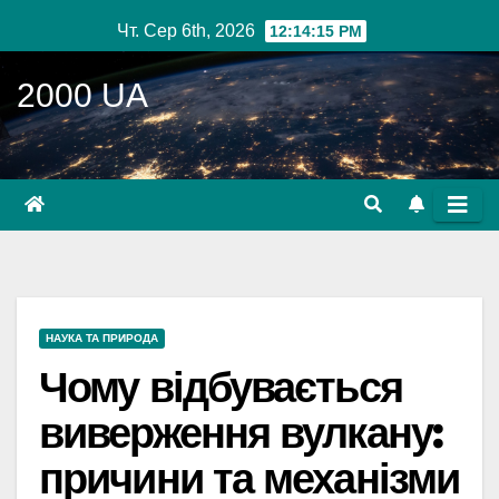
Перейти
Чт. Сер 6th, 2026
12:14:17 PM
до
вмісту
2000 UA
НАУКА ТА ПРИРОДА
Чому відбувається
виверження вулкану:
причини та механізми