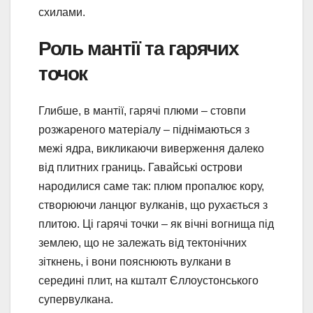
схилами.
Роль мантії та гарячих
точок
Глибше, в мантії, гарячі плюми – стовпи
розжареного матеріалу – піднімаються з
межі ядра, викликаючи виверження далеко
від плитних границь. Гавайські острови
народилися саме так: плюм пропалює кору,
створюючи ланцюг вулканів, що рухається з
плитою. Ці гарячі точки – як вічні вогнища під
землею, що не залежать від тектонічних
зіткнень, і вони пояснюють вулкани в
середині плит, на кшталт Єллоустонського
супервулкана.