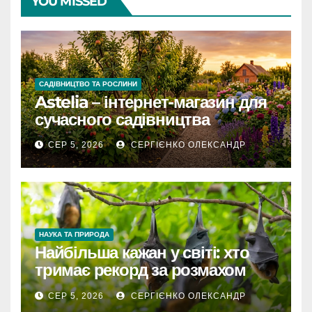
YOU MISSED
САДІВНИЦТВО ТА РОСЛИНИ
Astelia – інтернет-магазин для
сучасного садівництва
СЕР 5, 2026
СЕРГІЄНКО ОЛЕКСАНДР
НАУКА ТА ПРИРОДА
Найбільша кажан у світі: хто
тримає рекорд за розмахом
крил
СЕР 5, 2026
СЕРГІЄНКО ОЛЕКСАНДР