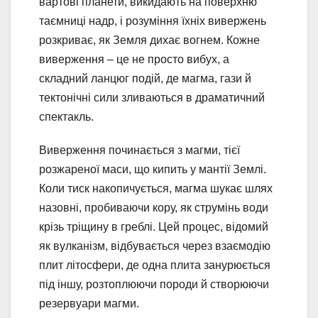
вартові планети, викидають на поверхню
таємниці надр, і розуміння їхніх вивержень
розкриває, як Земля дихає вогнем. Кожне
виверження – це не просто вибух, а
складний ланцюг подій, де магма, гази й
тектонічні сили зливаються в драматичний
спектакль.
Виверження починається з магми, тієї
розжареної маси, що кипить у мантії Землі.
Коли тиск накопичується, магма шукає шлях
назовні, пробиваючи кору, як струмінь води
крізь тріщину в греблі. Цей процес, відомий
як вулканізм, відбувається через взаємодію
плит літосфери, де одна плита занурюється
під іншу, розтоплюючи породи й створюючи
резервуари магми.