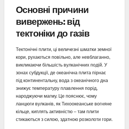
Основні причини
вивержень: від
тектоніки до газів
Тектонічні плити, ці величезні шматки земної
кори, рухаються повільно, але невблаганно,
викликаючи більшість вулканічних подій. У
зонах субдукції, де океанічна плита пірнає
під континентальну, вода з океанічного дна
знижує температуру плавлення порід,
народжуючи магму. Це пояснює, чому
ланцюги вулканів, як Тихоокеанське вогняне
кільце, киплять активністю – там плити
стикаються з силою, здатною розколоти гори.