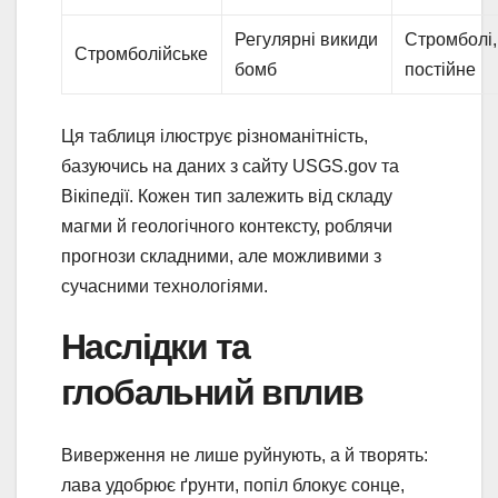
Регулярні викиди
Стромболі,
Стромболійське
бомб
постійне
Ця таблиця ілюструє різноманітність,
базуючись на даних з сайту USGS.gov та
Вікіпедії. Кожен тип залежить від складу
магми й геологічного контексту, роблячи
прогнози складними, але можливими з
сучасними технологіями.
Наслідки та
глобальний вплив
Виверження не лише руйнують, а й творять:
лава удобрює ґрунти, попіл блокує сонце,