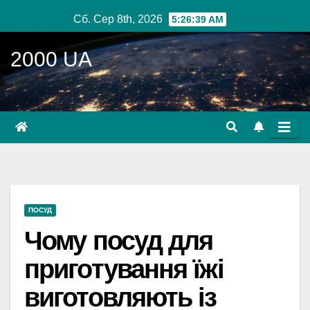
Перейти
Сб. Сер 8th, 2026
5:26:40 AM
до
вмісту
2000 UA
ПОСУД
Чому посуд для
приготування їжі
виготовляють із