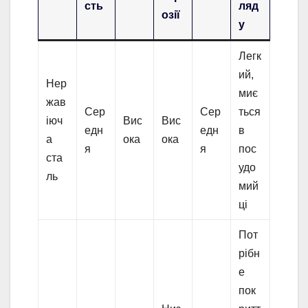
сть
ляд
озії
у
Легк
ий,
Нер
миє
жав
Сер
Сер
ться
іюч
Вис
Вис
едн
едн
в
а
ока
ока
я
я
пос
ста
удо
ль
мий
ці
Пот
рібн
е
пок