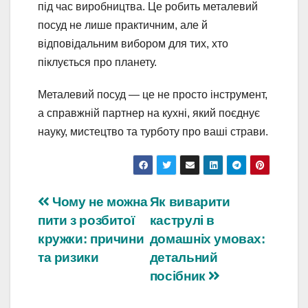
під час виробництва. Це робить металевий
посуд не лише практичним, але й
відповідальним вибором для тих, хто
піклується про планету.
Металевий посуд — це не просто інструмент,
а справжній партнер на кухні, який поєднує
науку, мистецтво та турботу про ваші страви.
Навігація
Чому не можна
Як виварити
пити з розбитої
каструлі в
записів
кружки: причини
домашніх умовах:
та ризики
детальний
посібник