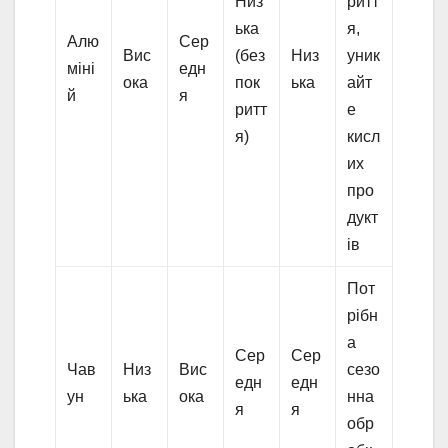
Низ
ритт
ька
я,
Алю
Сер
Вис
(без
Низ
уник
міні
едн
ока
пок
ька
айт
й
я
ритт
е
я)
кисл
их
про
дукт
ів
Пот
рібн
а
Сер
Сер
Чав
Низ
Вис
сезо
едн
едн
ун
ька
ока
нна
я
я
обр