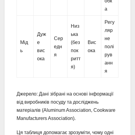
обк
а
Регу
Низ
ляр
Дуж
ька
Сер
не
Мід
е
(без
Вис
едн
полі
ь
вис
пок
ока
я
рув
ока
ритт
анн
я)
я
Джерело: Дані зібрані на основі інформації
від виробників посуду та досліджень
матеріалів (Aluminum Association, Cookware
Manufacturers Association).
Ця таблиця допомагає зрозуміти, чому одні