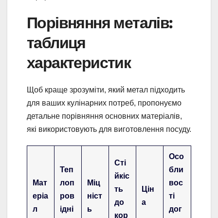
Порівняння металів:
таблиця
характеристик
Щоб краще зрозуміти, який метал підходить
для ваших кулінарних потреб, пропонуємо
детальне порівняння основних матеріалів,
які використовують для виготовлення посуду.
Осо
Сті
Теп
бли
йкіс
Мат
лоп
Міц
вос
ть
Цін
еріа
ров
ніст
ті
до
а
л
ідні
ь
дог
кор