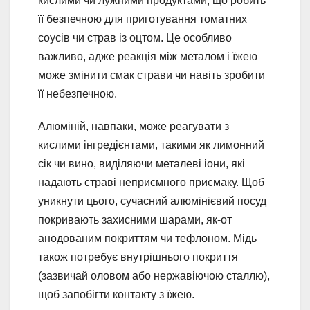
кислими чи лужними продуктами, що робить
її безпечною для приготування томатних
соусів чи страв із оцтом. Це особливо
важливо, адже реакція між металом і їжею
може змінити смак страви чи навіть зробити
її небезпечною.
Алюміній, навпаки, може реагувати з
кислими інгредієнтами, такими як лимонний
сік чи вино, виділяючи металеві іони, які
надають страві неприємного присмаку. Щоб
уникнути цього, сучасний алюмінієвий посуд
покривають захисними шарами, як-от
анодованим покриттям чи тефлоном. Мідь
також потребує внутрішнього покриття
(зазвичай оловом або нержавіючою сталлю),
щоб запобігти контакту з їжею.