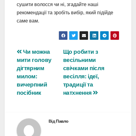
сушити волосся чи ні, згадайте наші
рекомендації та зробіть вибір, який підійде
саме вам.
Навігація
Чи можна
Що робити з
мити голову
весільними
записів
дігтярним
свічками після
милом:
весілля: ідеї,
вичерпний
традиції та
посібник
натхнення
Від
Павло