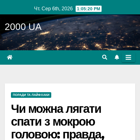
Перейти
Чт. Сер 6th, 2026
1:05:21 PM
до
вмісту
2000 UA
ПОРАДИ ТА ЛАЙФХАКИ
Чи можна лягати
спати з мокрою
головою: правда,