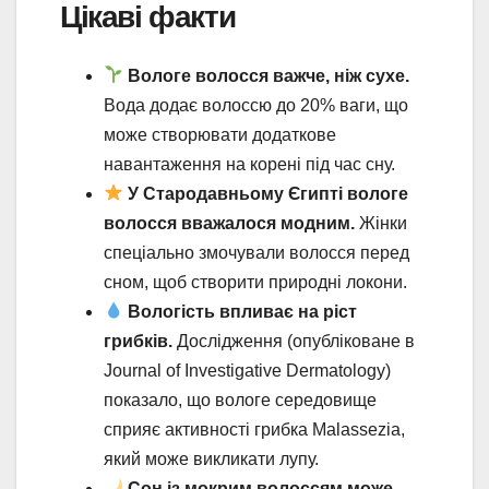
Цікаві факти
Вологе волосся важче, ніж сухе.
Вода додає волоссю до 20% ваги, що
може створювати додаткове
навантаження на корені під час сну.
У Стародавньому Єгипті вологе
волосся вважалося модним.
Жінки
спеціально змочували волосся перед
сном, щоб створити природні локони.
Вологість впливає на ріст
грибків.
Дослідження (опубліковане в
Journal of Investigative Dermatology)
показало, що вологе середовище
сприяє активності грибка Malassezia,
який може викликати лупу.
Сон із мокрим волоссям може