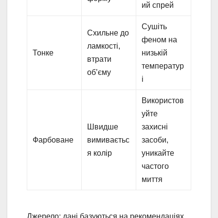
ий спрей
Сушіть
Схильне до
феном на
ламкості,
Тонке
низькій
втрати
температур
об’єму
і
Використов
уйте
Швидше
захисні
Фарбоване
вимиваєтьс
засоби,
я колір
уникайте
частого
миття
Джерело: дані базуються на рекомендаціях