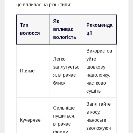
це впливає на різні типи:
Як
Тип
Рекоменда
впливає
волосся
ції
вологість
Використов
Легко
уйте
заплутуєтьс
шовкову
Пряме
я, втрачає
наволочку,
блиск
частково
сушіть
Заплітайте
Сильніше
в косу,
пушиться,
Кучеряве
наносьте
втрачає
зволожуюч
форму