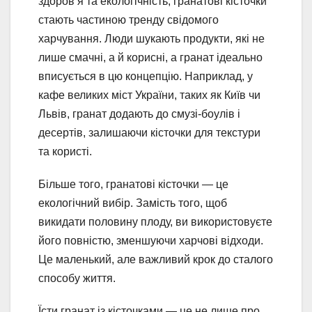
здоров’я та екологічність, гранатові кісточки
стають частиною тренду свідомого
харчування. Люди шукають продукти, які не
лише смачні, а й корисні, а гранат ідеально
вписується в цю концепцію. Наприклад, у
кафе великих міст України, таких як Київ чи
Львів, гранат додають до смузі-боулів і
десертів, залишаючи кісточки для текстури
та користі.
Більше того, гранатові кісточки — це
екологічний вибір. Замість того, щоб
викидати половину плоду, ви використовуєте
його повністю, зменшуючи харчові відходи.
Це маленький, але важливий крок до сталого
способу життя.
Їсти гранат із кісточками — це не лише про