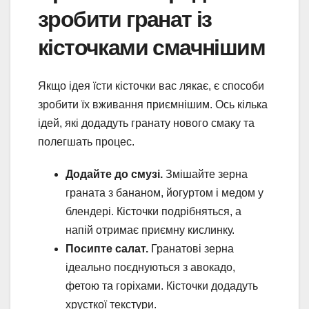
зробити гранат із
кісточками смачнішим
Якщо ідея їсти кісточки вас лякає, є способи
зробити їх вживання приємнішим. Ось кілька
ідей, які додадуть гранату нового смаку та
полегшать процес.
Додайте до смузі.
Змішайте зерна
граната з бананом, йогуртом і медом у
блендері. Кісточки подрібняться, а
напій отримає приємну кислинку.
Посипте салат.
Гранатові зерна
ідеально поєднуються з авокадо,
фетою та горіхами. Кісточки додадуть
хрусткої текстури.