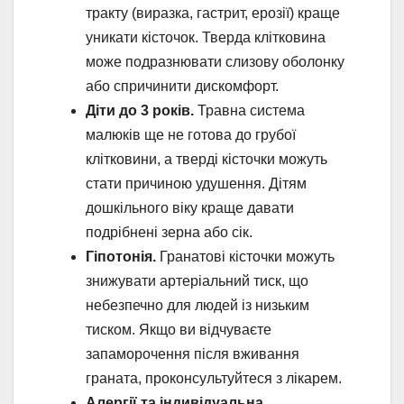
тракту (виразка, гастрит, ерозії) краще
уникати кісточок. Тверда клітковина
може подразнювати слизову оболонку
або спричинити дискомфорт.
Діти до 3 років.
Травна система
малюків ще не готова до грубої
клітковини, а тверді кісточки можуть
стати причиною удушення. Дітям
дошкільного віку краще давати
подрібнені зерна або сік.
Гіпотонія.
Гранатові кісточки можуть
знижувати артеріальний тиск, що
небезпечно для людей із низьким
тиском. Якщо ви відчуваєте
запаморочення після вживання
граната, проконсультуйтеся з лікарем.
Алергії та індивідуальна