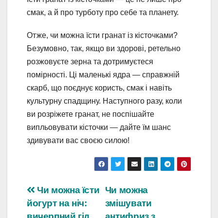
смак, а й про турботу про себе та планету.
Отже, чи можна їсти гранат із кісточками?
Безумовно, так, якщо ви здорові, ретельно
розжовуєте зерна та дотримуєтеся
помірності. Ці маленькі ядра — справжній
скарб, що поєднує користь, смак і навіть
культурну спадщину. Наступного разу, коли
ви розріжете гранат, не поспішайте
випльовувати кісточки — дайте їм шанс
здивувати вас своєю силою!
Навігація
Чи можна їсти
Чи можна
йогурт на ніч:
змішувати
записів
вичерпний гід
антифриз з