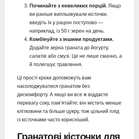
Починайте з невеликих порцій.
Якщо
ви раніше випльовували кісточки,
введіть їх у раціон поступово —
наприклад, із 50 г зерен на день.
Комбінуйте з іншими продуктами.
Додайте зерна граната до йогурту,
салатів або смузі. Це не лише смачно, а
й полегшує травлення.
Ці прості кроки допоможуть вам
насолоджуватися гранатом без
дискомфорту. А якщо ви все ж віддаєте
перевагу соку, пам’ятайте: він містить менше
клітковини та більше цукру, тож цільний плід
із кісточками часто корисніший.
Гранатові кісточки для