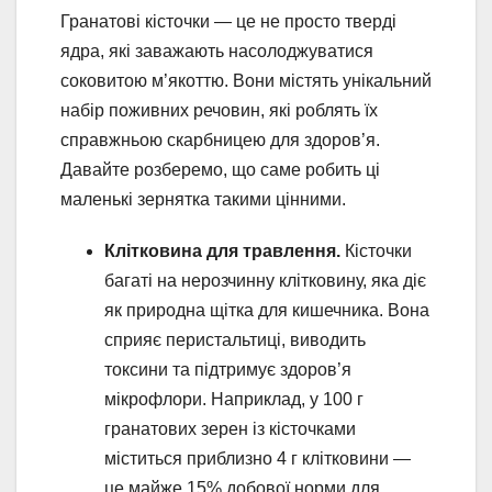
Гранатові кісточки — це не просто тверді
ядра, які заважають насолоджуватися
соковитою м’якоттю. Вони містять унікальний
набір поживних речовин, які роблять їх
справжньою скарбницею для здоров’я.
Давайте розберемо, що саме робить ці
маленькі зернятка такими цінними.
Клітковина для травлення.
Кісточки
багаті на нерозчинну клітковину, яка діє
як природна щітка для кишечника. Вона
сприяє перистальтиці, виводить
токсини та підтримує здоров’я
мікрофлори. Наприклад, у 100 г
гранатових зерен із кісточками
міститься приблизно 4 г клітковини —
це майже 15% добової норми для