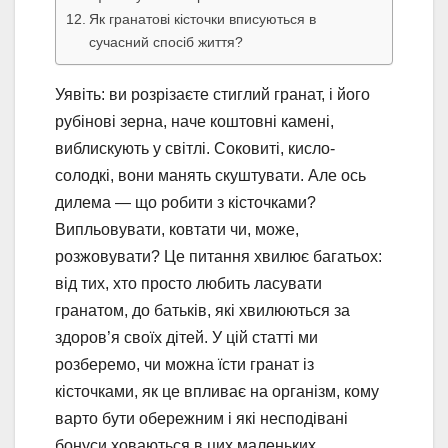
Як гранатові кісточки вписуються в
сучасний спосіб життя?
Уявіть: ви розрізаєте стиглий гранат, і його
рубінові зерна, наче коштовні камені,
виблискують у світлі. Соковиті, кисло-
солодкі, вони манять скуштувати. Але ось
дилема — що робити з кісточками?
Випльовувати, ковтати чи, може,
розжовувати? Це питання хвилює багатьох:
від тих, хто просто любить ласувати
гранатом, до батьків, які хвилюються за
здоров’я своїх дітей. У цій статті ми
розберемо, чи можна їсти гранат із
кісточками, як це впливає на організм, кому
варто бути обережним і які несподівані
бонуси ховаються в цих маленьких