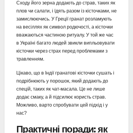
Сходу його зерна додають до страв, таких як
плов чи салати, і їдять разом із кісточками, не
замислюючись. У Греції гранат розламують
на весіллях як символ родючості, а кісточки
вважаються частиною ритуалу. У той же час
в Україні багато людей звикли випльовувати
кісточки через страх перед проблемами з
травленням.
Цікаво, що в Індії гранатові кісточки сушать і
подрібнюють у порошок, який додають до
спецій, таких як чат-масала. Це не лише
додає смаку, а й підсилює користь страв.
Можливо, варто спробувати цей підхід і у
нас?
Практичні поради: як