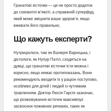
Гранатові кісточки — це не просто додаток
до соковитої м’якоті, а справжній суперфуд,
який може зміцнити ваше здоров’я, якщо
вживати його правильно.
Що кажуть експерти?
Нутриціологи, такі як Валерія Варніцька, і
дієтологи, як Нупур Патіл, сходяться на
думці, що гранатові кісточки їсти можна і
корисно, якщо немає протипоказань. Вони
рекомендують вводити їх у раціон поступово,
особливо для дітей і людей із чутливим
травленням. Доктор Люсія Гарсія зазначає,
що розжовування кісточок максимізує
засвоєння поживних речовин, таких як