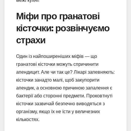
межі кухні!
Міфи про гранатові
кісточки: розвінчуємо
страхи
Один із найпоширеніших міфів — що
гранатові кісточки можуть спричинити
апендицит. Але чи так це? Лікарі запевняють:
кісточки занадто малі, щоб закупорити
апендик, а основною причиною запалення є
бактерії або сторонні предмети. Проковтнуті
кісточки зазвичай безпечно виводяться з
організму, якщо їх не їсти у величезних
кількостях.