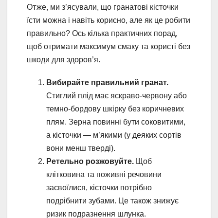
Отже, ми з’ясували, що гранатові кісточки
їсти можна і навіть корисно, але як це робити
правильно? Ось кілька практичних порад,
щоб отримати максимум смаку та користі без
шкоди для здоров’я.
Вибирайте правильний гранат.
Стиглий плід має яскраво-червону або
темно-бордову шкірку без коричневих
плям. Зерна повинні бути соковитими,
а кісточки — м’якими (у деяких сортів
вони менш тверді).
Ретельно розжовуйте.
Щоб
клітковина та поживні речовини
засвоїлися, кісточки потрібно
подрібнити зубами. Це також знижує
ризик подразнення шлунка.