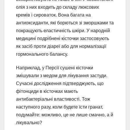
олія з них входить до складу люксових
кремів і сироваток. Вона багата на
антиоксиданти, які борються зі зморшками та
покращують еластичність шкіри. У народній
медицині подрібнені кісточки застосовують
як засіб проти діареї або для нормалізації
гормонального балансу.
Наприклад, у Персії сушені кісточки
змішували з медом для лікування застуди.
Сучасні дослідження підтверджують, що
фітонциди в кісточках мають
антибактеріальні властивості. Тож
наступного разу, коли будете їсти гранат,
подумайте: можливо, це не лише смачно, а й
лікувально?