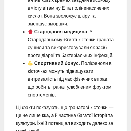
антивікових кремах завдяки високому
вмісту вітаміну Е та поліненасичених
кислот. Вона зволожує шкіру та
зменшує зморшки.
Стародавня медицина.
У
Стародавньому Єгипті кісточки граната
сушили та використовували як засіб
проти діареї та бактеріальних інфекцій.
Спортивний бонус.
Поліфеноли в
кісточках можуть підвищувати
витривалість під час фізичних вправ,
що робить гранат улюбленим фруктом
спортсменів.
Ці факти показують, що гранатові кісточки —
це не лише їжа, а й частина багатої історії та
культури. Їхній потенціал виходить далеко за