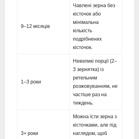
Чавлені зерна без
кісточок або
мінімальна
9–12 місяців
кількість
подрібнених
кісточок.
Невеликі порції (2–
3 зернятка) із
ретельним
1–3 роки
розжовуванням, не
частіше раз на
тиждень.
Можна їсти зерна з
кісточками, але під
3+ роки
наглядом, щоб