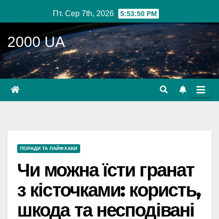
Перейти
Пт. Сер 7th, 2026
5:53:52 PM
до
вмісту
2000 UA
ПОРАДИ ТА ЛАЙФХАКИ
Чи можна їсти гранат
з кісточками: користь,
шкода та несподівані