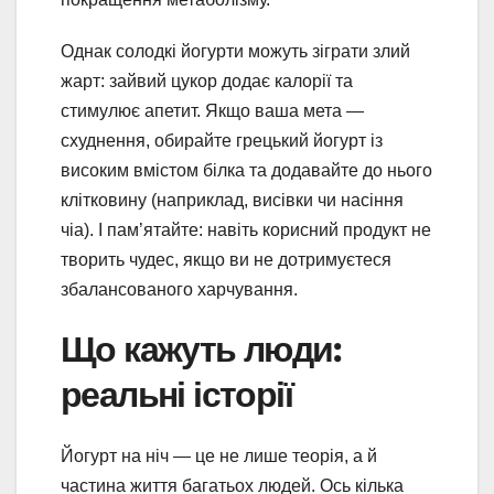
Однак солодкі йогурти можуть зіграти злий
жарт: зайвий цукор додає калорії та
стимулює апетит. Якщо ваша мета —
схуднення, обирайте грецький йогурт із
високим вмістом білка та додавайте до нього
клітковину (наприклад, висівки чи насіння
чіа). І пам’ятайте: навіть корисний продукт не
творить чудес, якщо ви не дотримуєтеся
збалансованого харчування.
Що кажуть люди:
реальні історії
Йогурт на ніч — це не лише теорія, а й
частина життя багатьох людей. Ось кілька