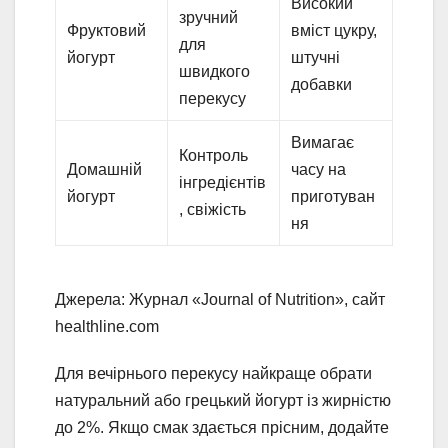
Високий
зручний
Фруктовий
вміст цукру,
для
йогурт
штучні
швидкого
добавки
перекусу
Вимагає
Контроль
Домашній
часу на
інгредієнтів
йогурт
приготуван
, свіжість
ня
Джерела: Журнал «Journal of Nutrition», сайт
healthline.com
Для вечірнього перекусу найкраще обрати
натуральний або грецький йогурт із жирністю
до 2%. Якщо смак здається прісним, додайте