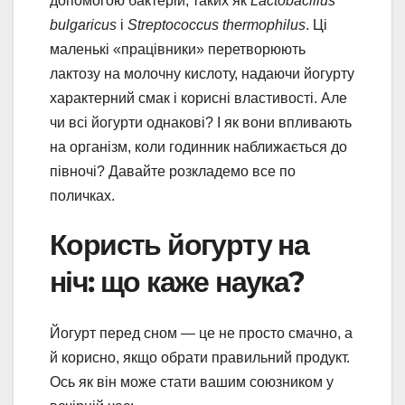
допомогою бактерій, таких як
Lactobacillus
bulgaricus
і
Streptococcus thermophilus
. Ці
маленькі «працівники» перетворюють
лактозу на молочну кислоту, надаючи йогурту
характерний смак і корисні властивості. Але
чи всі йогурти однакові? І як вони впливають
на організм, коли годинник наближається до
півночі? Давайте розкладемо все по
поличках.
Користь йогурту на
ніч: що каже наука?
Йогурт перед сном — це не просто смачно, а
й корисно, якщо обрати правильний продукт.
Ось як він може стати вашим союзником у