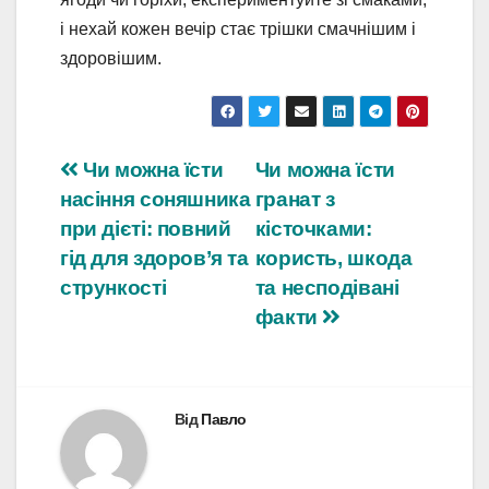
і нехай кожен вечір стає трішки смачнішим і
здоровішим.
Навігація
Чи можна їсти
Чи можна їсти
насіння соняшника
гранат з
записів
при дієті: повний
кісточками:
гід для здоров’я та
користь, шкода
стрункості
та несподівані
факти
Від
Павло