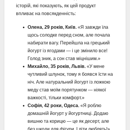
історій, які показують, як цей продукт
впливає на повсякденність:
Олена, 29 років, Київ.
«Я завжди їла
щось солодке перед сном, але почала
набирати вагу. Перейшла на грецький
йогурт із ягодами — і це змінило все!
Голод зник, а сон став міцнішим.»
Михайло, 35 років, Львів.
«У мене
чутливий шлунок, тому я боявся їсти на
ніч. Але натуральний йогурт із ложкою
меду став моїм порятунком — ніякої
важкості, тільки комфорт.»
Софія, 42 роки, Одеса.
«Я роблю
домашній йогурт у йогуртниці. Додаю
вишню та корицю — це як десерт, але
без шкоди для фігури. І діти люблять!»