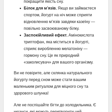
покращити якість сну.
Білок для м’язів.
Якщо ви займаєтеся
спортом, йогурт на ніч може сприяти
відновленню м’язів завдяки казеїну —
повільно засвоюваному білку.
Заспокійливий ефект.
Амінокислота
триптофан, яка міститься в йогурті,
сприяє виробленню мелатоніну —
гормону сну. Це як природний
«заколисувач» для вашого організму.
Ви не повірите, але склянка натурального
йогурту перед сном може стати вашим
маленьким ритуалом для міцного сну та
здорового шлунка!
Але не поспішайте бігти до холодильника. Є
нюанси, які можуть перетворити цей