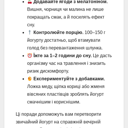
Додавайте ягоди з мелатоніном.
Вишня, чорниця чи малина не лише
покращать смак, а й посилять ефект
сну.
Контролюйте порцію.
100–150 г
йогурту достатньо, щоб втамувати
голод без перевантаження шлунка.
Їжте за 1–2 години до сну.
Це дасть
організму час на травлення і знизить
ризик дискомфорту.
Експериментуйте з добавками.
Ложка меду, щіпка кориці або жменя
вівсяних пластівців зроблять йогурт
смачнішим і кориснішим.
Ці поради допоможуть вам перетворити
звичайний йогурт на справжній вечірній