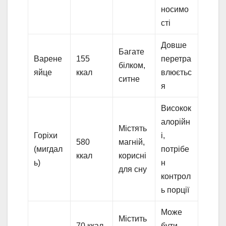
носимо
сті
Довше
Багате
Варене
155
перетра
білком,
яйце
ккал
влюєтьс
ситне
я
Високок
алорійн
Містять
Горіхи
і,
580
магній,
(мигдал
потрібе
ккал
корисні
ь)
н
для сну
контрол
ь порції
Може
Містить
70 ккал
бути