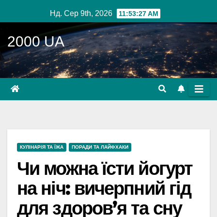
Перейти
Нд. Сер 9th, 2026
11:53:28 AM
до
вмісту
2000 UA
КУЛІНАРІЯ ТА ЇЖА
ПОРАДИ ТА ЛАЙФХАКИ
Чи можна їсти йогурт
на ніч: вичерпний гід
для здоров’я та сну