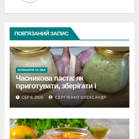
ПОВ’ЯЗАНИЙ ЗАПИС
КУЛІНАРІЯ ТА ЇЖА
Часникова паста: як
приготувати, зберігати і
розкрити весь смак
СЕР 6, 2026
СЕРГІЄНКО ОЛЕКСАНДР