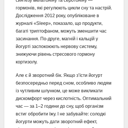
синтезу мелатоніну та серотоніну —
гормонів, які регулюють цикли сну та настрій.
Дослідження 2012 року, опубліковане в
журналі «Sleep», показало, що продукти,
багаті триптофаном, можуть зменшити час
засинання. По-друге, магній і кальцій у
йогурті заспокоюють нервову систему,
знижуючи рівень стресового гормону
кортизолу.
Але є й зворотний бік. Якщо з’їсти йогурт
безпосередньо перед сном, особливо людям
із чутливим шлунком, це може викликати
дискомфорт через кислотність. Оптимальний
час — за 1–2 години до сну, щоб організм
встиг обробити їжу. І не забувайте: солодкі
йогурти можуть дати зворотний ефект,