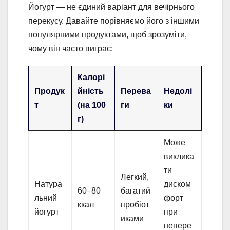
Йогурт — не єдиний варіант для вечірнього
перекусу. Давайте порівняємо його з іншими
популярними продуктами, щоб зрозуміти,
чому він часто виграє:
Калорі
Продук
йність
Перева
Недолі
т
(на 100
ги
ки
г)
Може
виклика
ти
Легкий,
Натура
диском
60–80
багатий
льний
форт
ккал
пробіот
йогурт
при
иками
непере