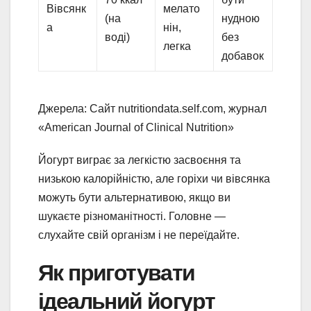
Вівсянк
мелато
(на
нудною
а
нін,
воді)
без
легка
добавок
Джерела: Сайт nutritiondata.self.com, журнал
«American Journal of Clinical Nutrition»
Йогурт виграє за легкістю засвоєння та
низькою калорійністю, але горіхи чи вівсянка
можуть бути альтернативою, якщо ви
шукаєте різноманітності. Головне —
слухайте свій організм і не переїдайте.
Як приготувати
ідеальний йогурт