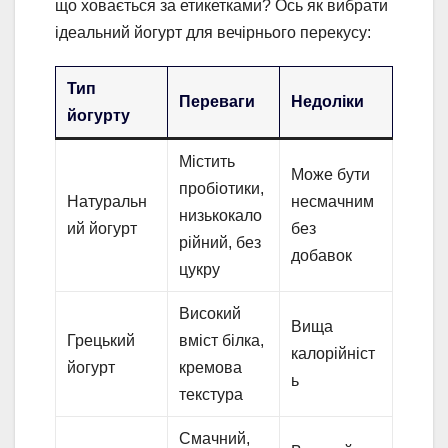
що ховається за етикетками? Ось як вибрати
ідеальний йогурт для вечірнього перекусу:
Тип
Переваги
Недоліки
йогурту
Містить
Може бути
пробіотики,
Натуральн
несмачним
низькокало
ий йогурт
без
рійний, без
добавок
цукру
Високий
Вища
Грецький
вміст білка,
калорійніст
йогурт
кремова
ь
текстура
Смачний,