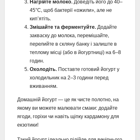
Нагрійте молоко.
Доведіть його до 40–
45°C, щоб бактерії «ожили», але не
кип’ятіть.
Змішайте та ферментуйте.
Додайте
закваску до молока, перемішайте,
перелийте в скляну банку і залиште в
теплому місці (або в йогуртниці) на 6–8
годин.
Охолодіть.
Поставте готовий йогурт у
холодильник на 2–3 години перед
вживанням.
Домашній йогурт — це як чисте полотно, на
якому ви можете малювати смаки: додайте
ягоди, горіхи чи навіть щіпку кардамону для
екзотики!
Такий йогурт ідеально підійде для вечірнього