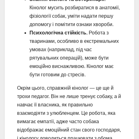
Кінолог мусить розбиратися в анатомії,
фізіології собак, уміти надати першу
допомогу і помітити ознаки хвороби.
Психологічна стійкість.
Робота з
тваринами, особливо в екстремальних
умовах (наприклад, під час
рятувальних операцій), може бути
емоційно виснажливою. Кінолог має
бути готовим до стресів.
Окрім цього, справжній кінолог — це ще й
трохи педагог. Він не лише тренує собаку, а й
навчає її власника, як правильно
взаємодіяти з улюбленцем. Це робота, яка
вимагає емпатії, адже часто собака
відображає емоційний стан свого господаря,
і кінологу доводиться працювати з обома.