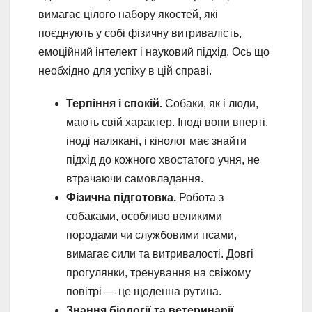
вимагає цілого набору якостей, які
поєднують у собі фізичну витривалість,
емоційний інтелект і науковий підхід. Ось що
необхідно для успіху в цій справі.
Терпіння і спокій.
Собаки, як і люди,
мають свій характер. Іноді вони вперті,
іноді налякані, і кінолог має знайти
підхід до кожного хвостатого учня, не
втрачаючи самовладання.
Фізична підготовка.
Робота з
собаками, особливо великими
породами чи службовими псами,
вимагає сили та витривалості. Довгі
прогулянки, тренування на свіжому
повітрі — це щоденна рутина.
Знання біології та ветеринарії.