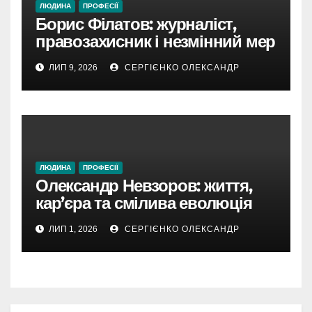
ЛЮДИНА
ПРОФЕСІЇ
Борис Філатов: журналіст,
правозахисник і незмінний мер
Дніпра
ЛИП 9, 2026
СЕРГІЄНКО ОЛЕКСАНДР
ЛЮДИНА
ПРОФЕСІЇ
Олександр Невзоров: життя,
кар’єра та смілива еволюція
поглядів легендарного
ЛИП 1, 2026
СЕРГІЄНКО ОЛЕКСАНДР
журналіста