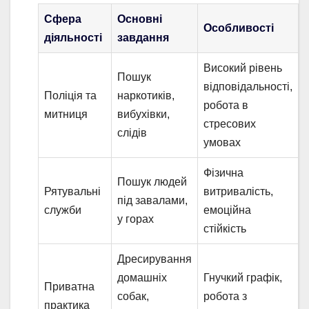
Сфера
Основні
Особливості
діяльності
завдання
Високий рівень
Пошук
відповідальності,
Поліція та
наркотиків,
робота в
митниця
вибухівки,
стресових
слідів
умовах
Фізична
Пошук людей
Рятувальні
витривалість,
під завалами,
служби
емоційна
у горах
стійкість
Дресирування
домашніх
Гнучкий графік,
Приватна
собак,
робота з
практика