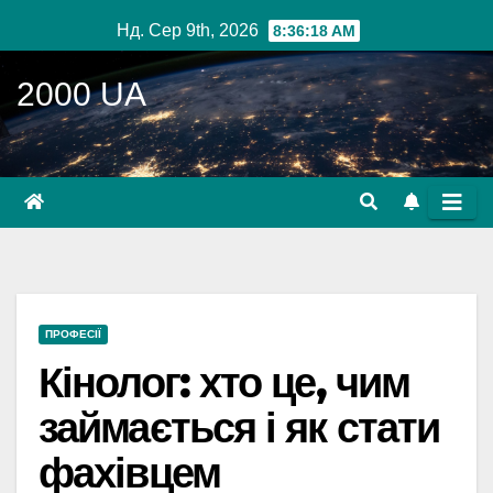
Перейти
Нд. Сер 9th, 2026
8:36:19 AM
до
вмісту
2000 UA
ПРОФЕСІЇ
Кінолог: хто це, чим
займається і як стати
фахівцем