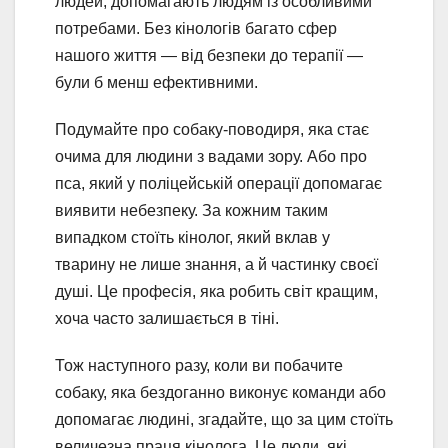
людей, допомагають людям із особливими
потребами. Без кінологів багато сфер
нашого життя — від безпеки до терапії —
були б менш ефективними.
Подумайте про собаку-поводиря, яка стає
очима для людини з вадами зору. Або про
пса, який у поліцейській операції допомагає
виявити небезпеку. За кожним таким
випадком стоїть кінолог, який вклав у
тварину не лише знання, а й частинку своєї
душі. Це професія, яка робить світ кращим,
хоча часто залишається в тіні.
Тож наступного разу, коли ви побачите
собаку, яка бездоганно виконує команди або
допомагає людині, згадайте, що за цим стоїть
величезна праця кінолога. Це люди, які