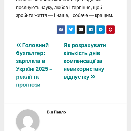
поєднують науку, любов і терпіння, щоб
зробити життя — і наше, і собаче — кращим.
Навігація
Головний
Як розрахувати
бухгалтер:
кількість днів
записів
зарплата в
компенсації за
Україні 2025 –
невикористану
реалії та
відпустку
прогнози
Від
Павло