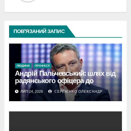
ПОВ’ЯЗАНИЙ ЗАПИС
ЛЮДИНА
ПРОФЕСІЇ
Андрій Пальчевський: шлях від
радянського офіцера до
київського бізнесмена і
ЛИП 24, 2026
СЕРГІЄНКО ОЛЕКСАНДР
політика