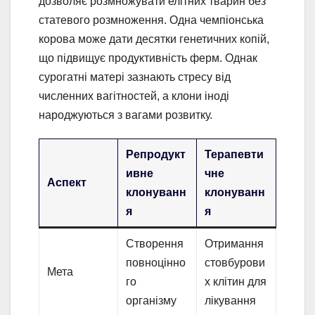
дозволяє розмножувати елітних тварин без
статевого розмноження. Одна чемпіонська
корова може дати десятки генетичних копій,
що підвищує продуктивність ферм. Однак
сурогатні матері зазнають стресу від
численних вагітностей, а клони іноді
народжуються з вагами розвитку.
Репродукт
Терапевти
ивне
чне
Аспект
клонуванн
клонуванн
я
я
Створення
Отримання
повноцінно
стовбурови
Мета
го
х клітин для
організму
лікування