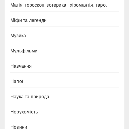
Магія, гороскоп,ізотерика , хіромантія, таро.
Міфи та легенди
Музика
Мульфільми
Навчання
Напої
Наука та природа
Нерухомість
Новини