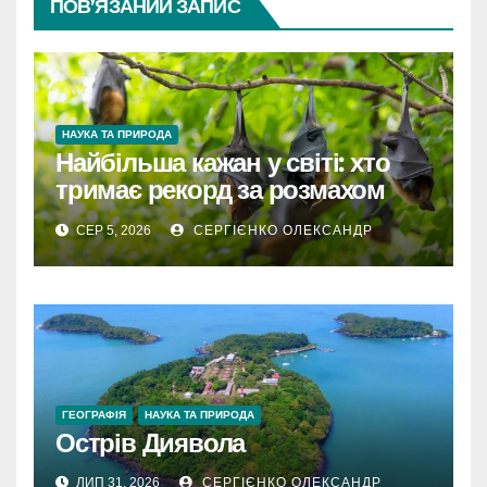
ПОВ’ЯЗАНИЙ ЗАПИС
НАУКА ТА ПРИРОДА
Найбільша кажан у світі: хто
тримає рекорд за розмахом
крил
СЕР 5, 2026
СЕРГІЄНКО ОЛЕКСАНДР
ГЕОГРАФІЯ
НАУКА ТА ПРИРОДА
Острів Диявола
ЛИП 31, 2026
СЕРГІЄНКО ОЛЕКСАНДР