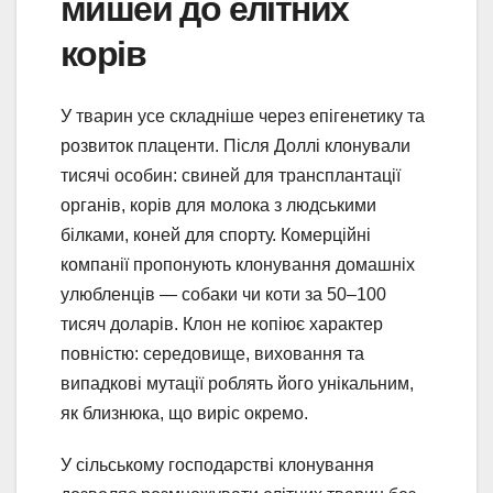
мишей до елітних
корів
У тварин усе складніше через епігенетику та
розвиток плаценти. Після Доллі клонували
тисячі особин: свиней для трансплантації
органів, корів для молока з людськими
білками, коней для спорту. Комерційні
компанії пропонують клонування домашніх
улюбленців — собаки чи коти за 50–100
тисяч доларів. Клон не копіює характер
повністю: середовище, виховання та
випадкові мутації роблять його унікальним,
як близнюка, що виріс окремо.
У сільському господарстві клонування