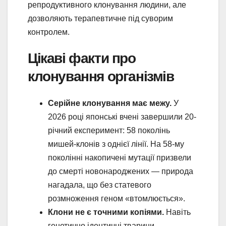
репродуктивного клонування людини, але
дозволяють терапевтичне під суворим
контролем.
Цікаві факти про
клонування організмів
Серійне клонування має межу.
У
2026 році японські вчені завершили 20-
річний експеримент: 58 поколінь
мишей-клонів з однієї лінії. На 58-му
поколінні накопичені мутації призвели
до смерті новонароджених — природа
нагадала, що без статевого
розмноження геном «втомлюється».
Клони не є точними копіями.
Навіть
генетично ідентичні тварини