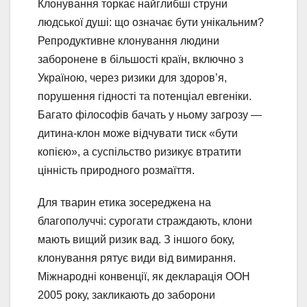
Клонування торкає найглибші струни
людської душі: що означає бути унікальним?
Репродуктивне клонування людини
заборонене в більшості країн, включно з
Україною, через ризики для здоров’я,
порушення гідності та потенціал евгеніки.
Багато філософів бачать у ньому загрозу —
дитина-клон може відчувати тиск «бути
копією», а суспільство ризикує втратити
цінність природного розмаїття.
Для тварин етика зосереджена на
благополуччі: сурогати страждають, клони
мають вищий ризик вад. З іншого боку,
клонування рятує види від вимирання.
Міжнародні конвенції, як декларація ООН
2005 року, закликають до заборони