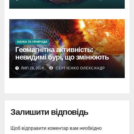
НАУКА ТА ПРИРОДА
Геомагнітна активність:
невидимі бурі, що змінюють
наш світ
ЛИП 29, 2026
СЕРГІЄНКО ОЛЕКСАНДР
Залишити відповідь
Щоб відправити коментар вам необхідно