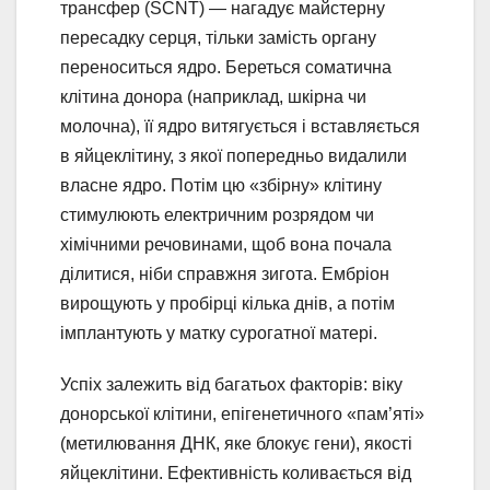
трансфер (SCNT) — нагадує майстерну
пересадку серця, тільки замість органу
переноситься ядро. Береться соматична
клітина донора (наприклад, шкірна чи
молочна), її ядро витягується і вставляється
в яйцеклітину, з якої попередньо видалили
власне ядро. Потім цю «збірну» клітину
стимулюють електричним розрядом чи
хімічними речовинами, щоб вона почала
ділитися, ніби справжня зигота. Ембріон
вирощують у пробірці кілька днів, а потім
імплантують у матку сурогатної матері.
Успіх залежить від багатьох факторів: віку
донорської клітини, епігенетичного «пам’яті»
(метилювання ДНК, яке блокує гени), якості
яйцеклітини. Ефективність коливається від