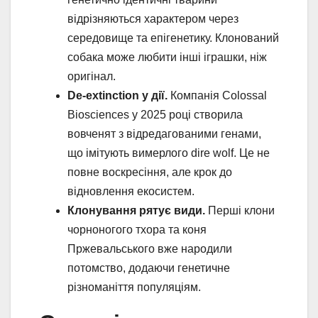
відрізняються характером через
середовище та епігенетику. Клонований
собака може любити інші іграшки, ніж
оригінал.
De-extinction у дії.
Компанія Colossal
Biosciences у 2025 році створила
вовченят з відредагованими генами,
що імітують вимерлого dire wolf. Це не
повне воскресіння, але крок до
відновлення екосистем.
Клонування рятує види.
Перші клони
чорноногого тхора та коня
Пржевальського вже народили
потомство, додаючи генетичне
різноманіття популяціям.