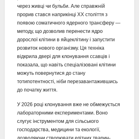
через живці чи бульби. Але справжній
прорив стався наприкінці XX століття з
появою соматичного ядерного трансферу —
методу, що дозволив перенести ядро
дорослої клітини в яйцеклітину і запустити
розвиток нового організму. Ця техніка
відкрила двері для клонування ссавців і
показала, що навіть спеціалізовані клітини
можуть повернутися до стану
тотипотентності, ніби перезавантажившись
до початку життя.
У 2026 році клонування вже не обмежується
лабораторними експериментами. Воно
слугує інструментом для сільського
господарства, медицини та екології,
дозволяючи створювати елітних тварин-