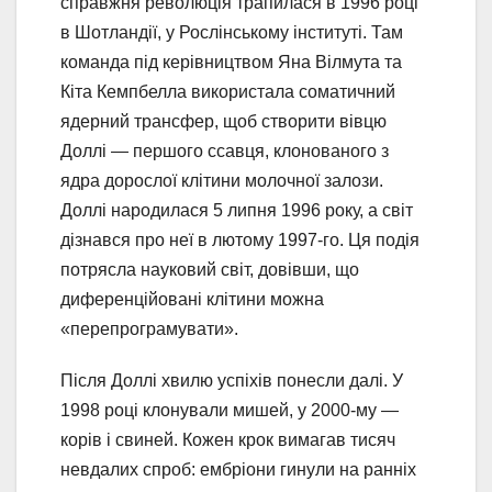
справжня революція трапилася в 1996 році
в Шотландії, у Рослінському інституті. Там
команда під керівництвом Яна Вілмута та
Кіта Кемпбелла використала соматичний
ядерний трансфер, щоб створити вівцю
Доллі — першого ссавця, клонованого з
ядра дорослої клітини молочної залози.
Доллі народилася 5 липня 1996 року, а світ
дізнався про неї в лютому 1997-го. Ця подія
потрясла науковий світ, довівши, що
диференційовані клітини можна
«перепрограмувати».
Після Доллі хвилю успіхів понесли далі. У
1998 році клонували мишей, у 2000-му —
корів і свиней. Кожен крок вимагав тисяч
невдалих спроб: ембріони гинули на ранніх