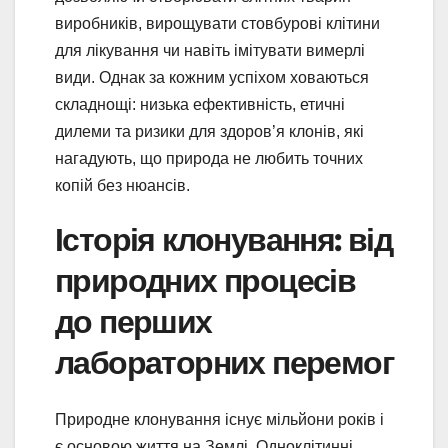
виробників, вирощувати стовбурові клітини
для лікування чи навіть імітувати вимерлі
види. Однак за кожним успіхом ховаються
складнощі: низька ефективність, етичні
дилеми та ризики для здоров’я клонів, які
нагадують, що природа не любить точних
копій без нюансів.
Історія клонування: від
природних процесів
до перших
лабораторних перемог
Природне клонування існує мільйони років і
є основою життя на Землі. Одноклітинні