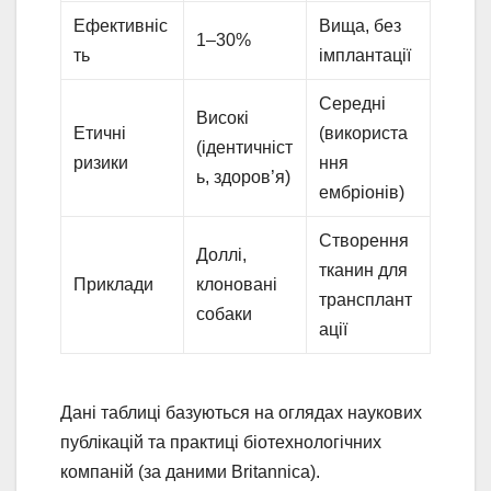
Ефективніс
Вища, без
1–30%
ть
імплантації
Середні
Високі
Етичні
(використа
(ідентичніст
ризики
ння
ь, здоров’я)
ембріонів)
Створення
Доллі,
тканин для
Приклади
клоновані
трансплант
собаки
ації
Дані таблиці базуються на оглядах наукових
публікацій та практиці біотехнологічних
компаній (за даними Britannica).