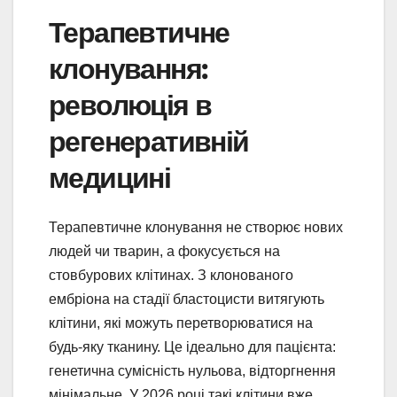
Терапевтичне
клонування:
революція в
регенеративній
медицині
Терапевтичне клонування не створює нових
людей чи тварин, а фокусується на
стовбурових клітинах. З клонованого
ембріона на стадії бластоцисти витягують
клітини, які можуть перетворюватися на
будь-яку тканину. Це ідеально для пацієнта:
генетична сумісність нульова, відторгнення
мінімальне. У 2026 році такі клітини вже