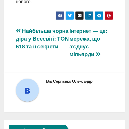
нового.
Навігація
Найбільша чорна
Інтернет — це:
діра у Всесвіті: TON
мережа, що
записів
618 та її секрети
з’єднує
мільярди
Від
Сергієнко Олександр