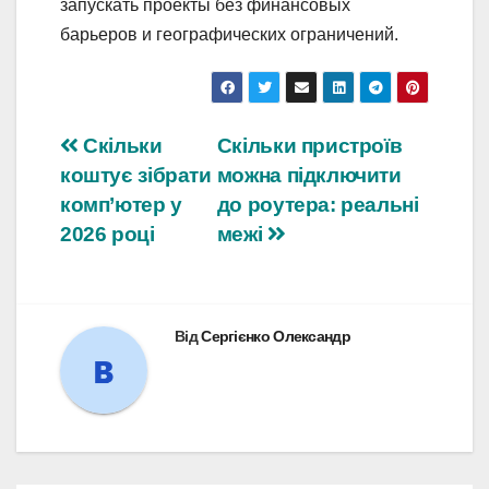
запускать проекты без финансовых
барьеров и географических ограничений.
Навігація
Скільки
Скільки пристроїв
коштує зібрати
можна підключити
записів
комп’ютер у
до роутера: реальні
2026 році
межі
Від
Сергієнко Олександр