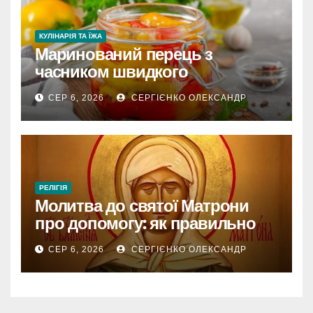
КУЛІНАРІЯ ТА ЇЖА
Маринований перець з
часником швидкого
приготування
СЕР 6, 2026
СЕРГІЄНКО ОЛЕКСАНДР
РЕЛІГІЯ
Молитва до святої Матрони
про допомогу: як правильно
звертатися
СЕР 6, 2026
СЕРГІЄНКО ОЛЕКСАНДР