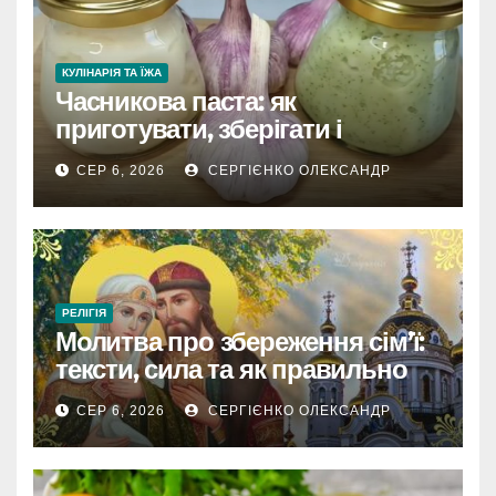
КУЛІНАРІЯ ТА ЇЖА
Часникова паста: як
приготувати, зберігати і
розкрити весь смак
СЕР 6, 2026
СЕРГІЄНКО ОЛЕКСАНДР
РЕЛІГІЯ
Молитва про збереження сім’ї:
тексти, сила та як правильно
читати
СЕР 6, 2026
СЕРГІЄНКО ОЛЕКСАНДР