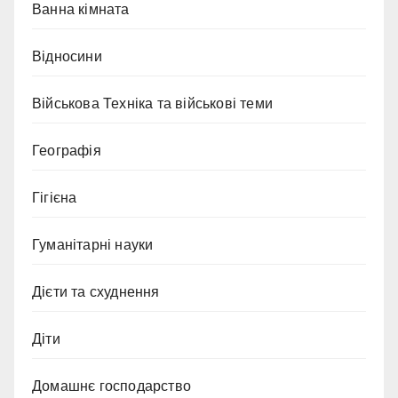
Ванна кімната
Відносини
Військова Техніка та військові теми
Географія
Гігієна
Гуманітарні науки
Дієти та схуднення
Діти
Домашнє господарство