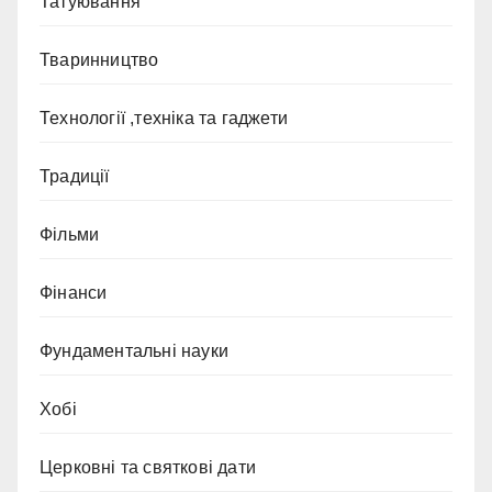
Татуювання
Тваринництво
Технології ,техніка та гаджети
Традиції
Фільми
Фінанси
Фундаментальні науки
Хобі
Церковні та святкові дати