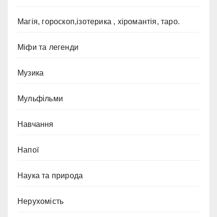
Магія, гороскоп,ізотерика , хіромантія, таро.
Міфи та легенди
Музика
Мульфільми
Навчання
Напої
Наука та природа
Нерухомість