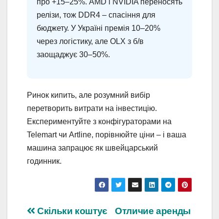
про +15–25%. AMD і NVIDIA переносять
релізи, тож DDR4 – спасіння для
бюджету. У Україні премія 10–20%
через логістику, але OLX з б/в
заощаджує 30–50%.
Ринок кипить, але розумний вибір
перетворить витрати на інвестицію.
Експериментуйте з конфігураторами на
Telemart чи Artline, порівнюйте ціни – і ваша
машина запрацює як швейцарський
годинник.
Навігація
Скільки коштує
Отличие аренды