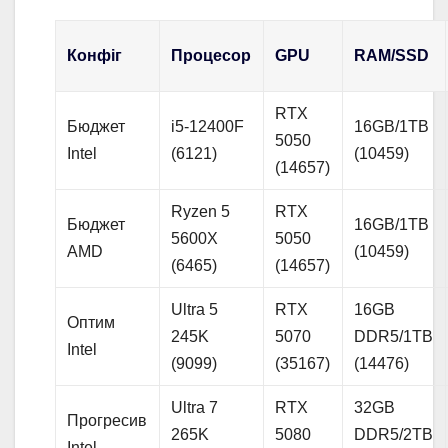
Конфіг
Процесор
GPU
RAM/SSD
RTX
Бюджет
i5-12400F
16GB/1TB
5050
Intel
(6121)
(10459)
(14657)
Ryzen 5
RTX
Бюджет
16GB/1TB
5600X
5050
AMD
(10459)
(6465)
(14657)
Ultra 5
RTX
16GB
Оптим
245K
5070
DDR5/1TB
Intel
(9099)
(35167)
(14476)
Ultra 7
RTX
32GB
Прогресив
265K
5080
DDR5/2TB
Intel