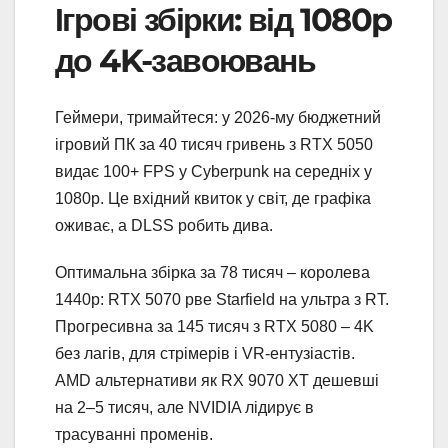
Ігрові збірки: від 1080p
до 4K-завоювань
Геймери, тримайтеся: у 2026-му бюджетний
ігровий ПК за 40 тисяч гривень з RTX 5050
видає 100+ FPS у Cyberpunk на середніх у
1080p. Це вхідний квиток у світ, де графіка
оживає, а DLSS робить дива.
Оптимальна збірка за 78 тисяч – королева
1440p: RTX 5070 рве Starfield на ультра з RT.
Прогресивна за 145 тисяч з RTX 5080 – 4K
без лагів, для стрімерів і VR-ентузіастів.
AMD альтернативи як RX 9070 XT дешевші
на 2–5 тисяч, але NVIDIA лідирує в
трасуванні променів.