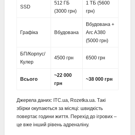
512 ГБ
1 ТБ (5600
SSD
(3000 грн)
грн)
Вбудована +
Графіка
Вбудована
Arc A380
(5000 грн)
БП/Корпус/
4500 грн
6500 грн
Кулер
~22 000
Всього
~38 000 грн
грн
Джерела даних: ITC.ua, Rozetka.ua. Такі
збірки окупаються за місяці: швидкість
повертає години життя. Перехід до ігрових –
це вже інший рівень адреналіну.