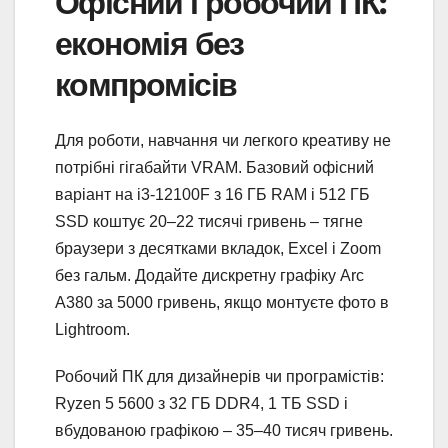
Офісний і робочий ПК:
економія без
компромісів
Для роботи, навчання чи легкого креативу не
потрібні гігабайти VRAM. Базовий офісний
варіант на i3-12100F з 16 ГБ RAM і 512 ГБ
SSD коштує 20–22 тисячі гривень – тягне
браузери з десятками вкладок, Excel і Zoom
без гальм. Додайте дискретну графіку Arc
A380 за 5000 гривень, якщо монтуєте фото в
Lightroom.
Робочий ПК для дизайнерів чи програмістів:
Ryzen 5 5600 з 32 ГБ DDR4, 1 ТБ SSD і
вбудованою графікою – 35–40 тисяч гривень.