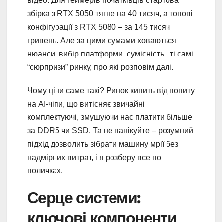
відео. Для геймерів початківців стартова
збірка з RTX 5050 тягне на 40 тисяч, а топові
конфігурації з RTX 5080 – за 145 тисяч
гривень. Але за цими сумами ховаються
нюанси: вибір платформи, сумісність і ті самі
“сюрпризи” ринку, про які розповім далі.
Чому ціни саме такі? Ринок кипить від попиту
на AI-чіпи, що витісняє звичайні
комплектуючі, змушуючи нас платити більше
за DDR5 чи SSD. Та не панікуйте – розумний
підхід дозволить зібрати машину мрії без
надмірних витрат, і я розберу все по
поличках.
Серце системи:
ключові компоненти