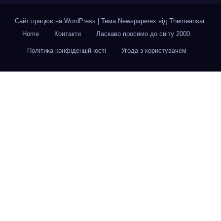
Сайт працює на WordPress
|
Тема:Newspaperex від
Themeansar
.
Home
Контакти
Ласкаво просимо до світу 2000.
Політика конфіденційності
Угода з користувачем