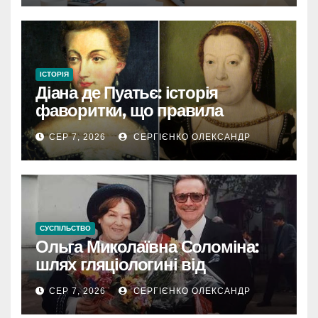
ІСТОРІЯ
Діана де Пуатьє: історія
фаворитки, що правила
Францією
СЕР 7, 2026
СЕРГІЄНКО ОЛЕКСАНДР
СУСПІЛЬСТВО
Ольга Миколаївна Соломіна:
шлях гляціологині від
експедиційної кухарки до
СЕР 7, 2026
СЕРГІЄНКО ОЛЕКСАНДР
директора Інституту географії
РАН