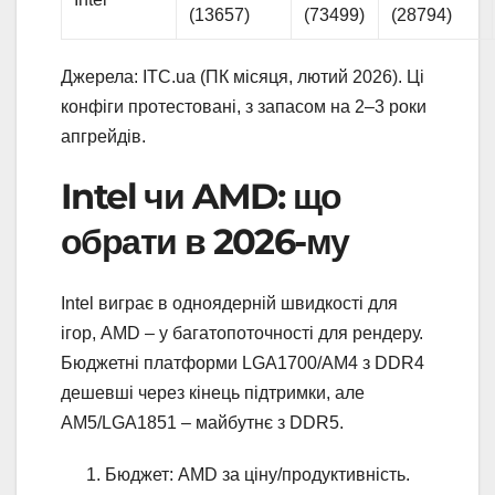
(13657)
(73499)
(28794)
Джерела: ITC.ua (ПК місяця, лютий 2026). Ці
конфіги протестовані, з запасом на 2–3 роки
апгрейдів.
Intel чи AMD: що
обрати в 2026-му
Intel виграє в одноядерній швидкості для
ігор, AMD – у багатопоточності для рендеру.
Бюджетні платформи LGA1700/AM4 з DDR4
дешевші через кінець підтримки, але
AM5/LGA1851 – майбутнє з DDR5.
Бюджет: AMD за ціну/продуктивність.