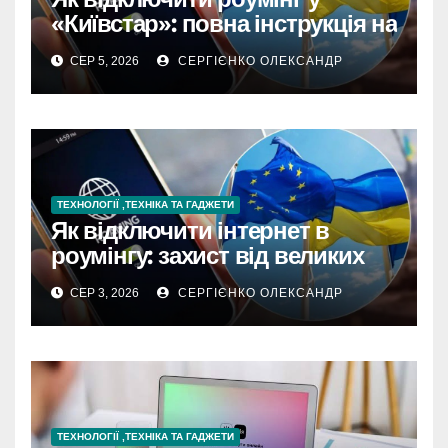
«Київстар»: повна інструкція на
2026 рік
СЕР 5, 2026
СЕРГІЄНКО ОЛЕКСАНДР
ТЕХНОЛОГІЇ ,ТЕХНІКА ТА ГАДЖЕТИ
Як відключити інтернет в
роумінгу: захист від великих
рахунків
СЕР 3, 2026
СЕРГІЄНКО ОЛЕКСАНДР
ТЕХНОЛОГІЇ ,ТЕХНІКА ТА ГАДЖЕТИ