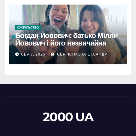
СУСПІЛЬСТВО
Богдан Йовович: батько Мілли
Йовович і його незвичайна
доля
СЕР 7, 2026
СЕРГІЄНКО ОЛЕКСАНДР
2000 UA