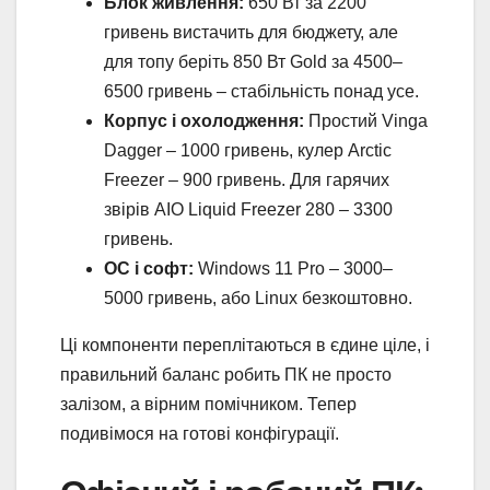
Блок живлення:
650 Вт за 2200
гривень вистачить для бюджету, але
для топу беріть 850 Вт Gold за 4500–
6500 гривень – стабільність понад усе.
Корпус і охолодження:
Простий Vinga
Dagger – 1000 гривень, кулер Arctic
Freezer – 900 гривень. Для гарячих
звірів AIO Liquid Freezer 280 – 3300
гривень.
ОС і софт:
Windows 11 Pro – 3000–
5000 гривень, або Linux безкоштовно.
Ці компоненти переплітаються в єдине ціле, і
правильний баланс робить ПК не просто
залізом, а вірним помічником. Тепер
подивімося на готові конфігурації.