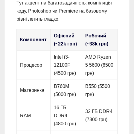
Тут акцент на багатозадачність: компіляція
коду, Photoshop чи Premiere на базовому
рівні летить гладко.
Офісний
Робочий
Компонент
(~22k грн)
(~38k грн)
Intel i3-
AMD Ryzen
Процесор
12100F
5 5600 (6500
(4500 грн)
грн)
B760M
B550 (5500
Материнка
(5000 грн)
грн)
16 ГБ
32 ГБ DDR4
RAM
DDR4
(7800 грн)
(4800 грн)