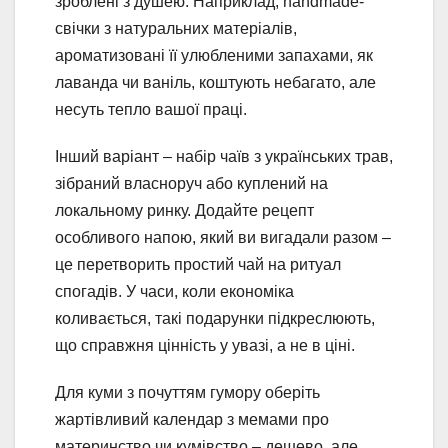
зроблені з душею. Наприклад, handmade-
свічки з натуральних матеріалів,
ароматизовані її улюбленими запахами, як
лаванда чи ваніль, коштують небагато, але
несуть тепло вашої праці.
Інший варіант – набір чаїв з українських трав,
зібраний власноруч або куплений на
локальному ринку. Додайте рецепт
особливого напою, який ви вигадали разом –
це перетворить простий чай на ритуал
спогадів. У часи, коли економіка
коливається, такі подарунки підкреслюють,
що справжня цінність у увазі, а не в ціні.
Для куми з почуттям гумору оберіть
жартівливий календар з мемами про
материнство чи кумівство – дешево, але