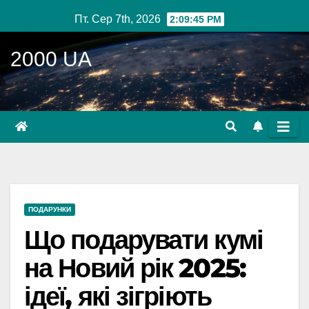
Перейти
Пт. Сер 7th, 2026
2:09:46 PM
до
вмісту
2000 UA
ПОДАРУНКИ
Що подарувати кумі
на Новий рік 2025:
ідеї, які зігріють