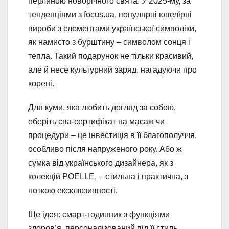
перлиною новорічного свята. У 2025-му, за
тенденціями з focus.ua, популярні ювелірні
вироби з елементами української символіки,
як намисто з бурштину – символом сонця і
тепла. Такий подарунок не тільки красивий,
але й несе культурний заряд, нагадуючи про
корені.
Для куми, яка любить догляд за собою,
оберіть спа-сертифікат на масаж чи
процедури – це інвестиція в її благополуччя,
особливо після напруженого року. Або ж
сумка від українського дизайнера, як з
колекцій POELLE, – стильна і практична, з
ноткою ексклюзивності.
Ще ідея: смарт-годинник з функціями
здоров’я, персоналізований під її стиль