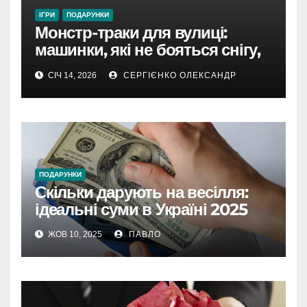
ІГРИ
ПОДАРУНКИ
Монстр-траки для вулиці:
машинки, які не бояться снігу,
бруду та калюж
СІЧ 14, 2026
СЕРГІЄНКО ОЛЕКСАНДР
ПОДАРУНКИ
Скільки дарують на весілля:
ідеальні суми в Україні 2025
ЖОВ 10, 2025
ПАВЛО