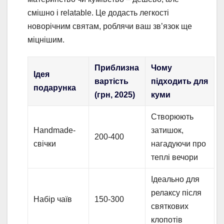
смішно і relatable. Це додасть легкості
новорічним святам, роблячи ваш зв’язок ще
міцнішим.
Приблизна
Чому
Ідея
вартість
підходить для
подарунка
(грн, 2025)
куми
Створюють
Handmade-
затишок,
200-400
свічки
нагадуючи про
теплі вечори
Ідеально для
релаксу після
Набір чаїв
150-300
святкових
клопотів