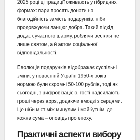
2025 році ці традиції оживають у гібридних
формах: пари просять донати на
благодійність замість подарунків, ніби
продовжуючи ланцюг добра. Такий підхід
додає сучасного шарму, роблячи весілля не
лише святом, а й актом соціальної
відповідальності.
Еволюція подарунків відображає суспільні
зміни: у повоєнній Україні 1950-х років
нормою були скромні 50-100 рублів, тоді як
сьогодні, з цифровізацією, гості надсилають
гроші через apps, додаючи емодзі з серцями.
Це ніби міст між минулим і майбутнім, де
кожна сума – оповідь про епоху.
Практичні аспекти вибору