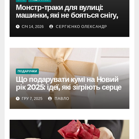
Монстр-траки для вулиці:
машинки, які не бояться снігу,
бруду та калюж
СІЧ 14, 2026
СЕРГІЄНКО ОЛЕКСАНДР
ПОДАРУНКИ
Що подарувати кумі на Новий
рік 2025: ідеї, які зігріють серце
і створять спогади
ГРУ 7, 2025
ПАВЛО