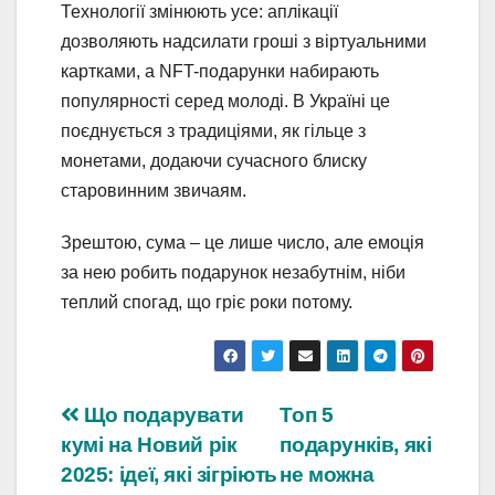
Технології змінюють усе: аплікації
дозволяють надсилати гроші з віртуальними
картками, а NFT-подарунки набирають
популярності серед молоді. В Україні це
поєднується з традиціями, як гільце з
монетами, додаючи сучасного блиску
старовинним звичаям.
Зрештою, сума – це лише число, але емоція
за нею робить подарунок незабутнім, ніби
теплий спогад, що гріє роки потому.
Навігація
Що подарувати
Топ 5
кумі на Новий рік
подарунків, які
записів
2025: ідеї, які зігріють
не можна