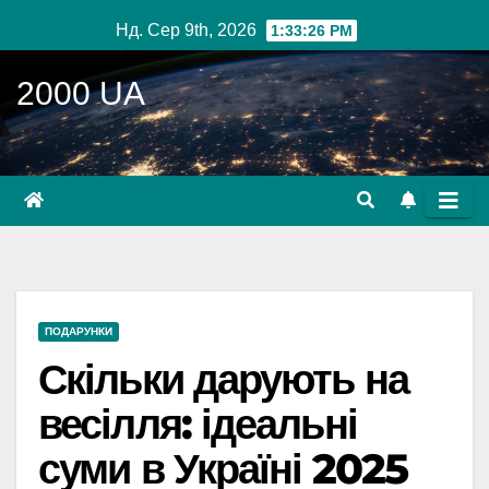
Перейти
Нд. Сер 9th, 2026
1:33:28 PM
до
вмісту
2000 UA
ПОДАРУНКИ
Скільки дарують на
весілля: ідеальні
суми в Україні 2025