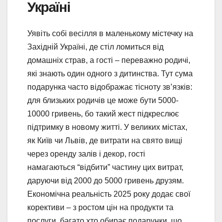
Україні
Уявіть собі весілля в маленькому містечку на
Західній Україні, де стіл ломиться від
домашніх страв, а гості – переважно родичі,
які знають один одного з дитинства. Тут сума
подарунка часто відображає тісноту зв’язків:
для близьких родичів це може бути 5000-
10000 гривень, бо такий жест підкреслює
підтримку в новому житті. У великих містах,
як Київ чи Львів, де витрати на свято вищі
через оренду залів і декор, гості
намагаються “відбити” частину цих витрат,
даруючи від 2000 до 5000 гривень друзям.
Економічна реальність 2025 року додає свої
корективи – з ростом цін на продукти та
послуги, багато хто обирає подарунки, що