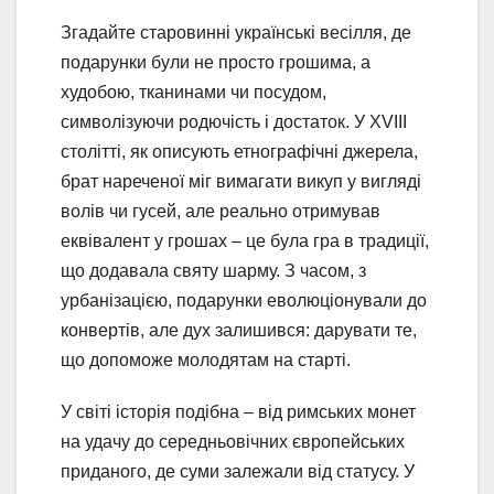
Згадайте старовинні українські весілля, де
подарунки були не просто грошима, а
худобою, тканинами чи посудом,
символізуючи родючість і достаток. У XVIII
столітті, як описують етнографічні джерела,
брат нареченої міг вимагати викуп у вигляді
волів чи гусей, але реально отримував
еквівалент у грошах – це була гра в традиції,
що додавала святу шарму. З часом, з
урбанізацією, подарунки еволюціонували до
конвертів, але дух залишився: дарувати те,
що допоможе молодятам на старті.
У світі історія подібна – від римських монет
на удачу до середньовічних європейських
приданого, де суми залежали від статусу. У