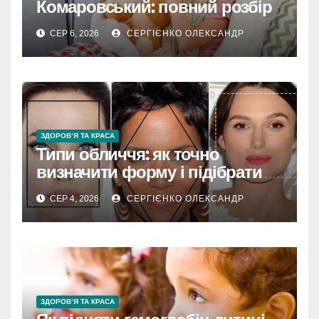
Комаровський: повний розбір
підходу лікаря
СЕР 6, 2026
СЕРГІЄНКО ОЛЕКСАНДР
ЗДОРОВ’Я ТА КРАСА
Типи обличчя: як точно
визначити форму і підібрати
стиль
СЕР 4, 2026
СЕРГІЄНКО ОЛЕКСАНДР
ЗДОРОВ’Я ТА КРАСА