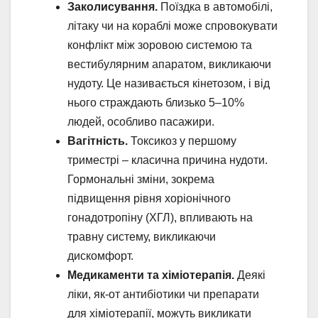
Заколисування.
Поїздка в автомобілі,
літаку чи на кораблі може спровокувати
конфлікт між зоровою системою та
вестибулярним апаратом, викликаючи
нудоту. Це називається кінетозом, і від
нього страждають близько 5–10%
людей, особливо пасажири.
Вагітність.
Токсикоз у першому
триместрі – класична причина нудоти.
Гормональні зміни, зокрема
підвищення рівня хоріонічного
гонадотропіну (ХГЛ), впливають на
травну систему, викликаючи
дискомфорт.
Медикаменти та хіміотерапія.
Деякі
ліки, як-от антибіотики чи препарати
для хіміотерапії, можуть викликати