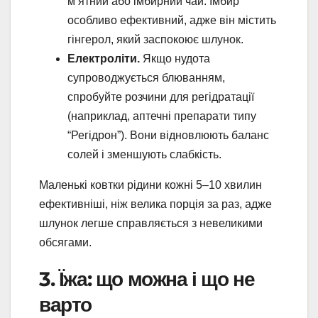
м’ятний або імбирний чай. Імбир
особливо ефективний, адже він містить
гінгерол, який заспокоює шлунок.
Електроліти.
Якщо нудота
супроводжується блюванням,
спробуйте розчини для регідратації
(наприклад, аптечні препарати типу
“Регідрон”). Вони відновлюють баланс
солей і зменшують слабкість.
Маленькі ковтки рідини кожні 5–10 хвилин
ефективніші, ніж велика порція за раз, адже
шлунок легше справляється з невеликими
обсягами.
3. Їжа: що можна і що не
варто