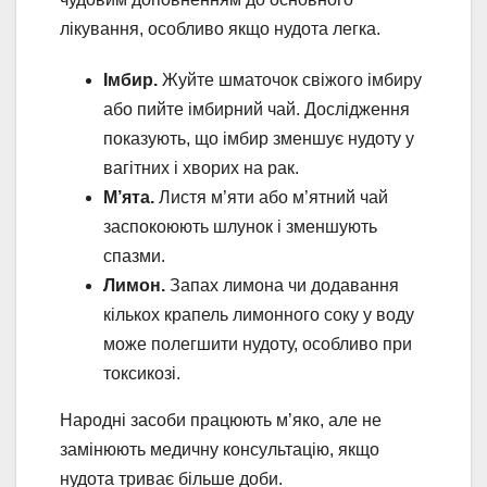
лікування, особливо якщо нудота легка.
Імбир.
Жуйте шматочок свіжого імбиру
або пийте імбирний чай. Дослідження
показують, що імбир зменшує нудоту у
вагітних і хворих на рак.
М’ята.
Листя м’яти або м’ятний чай
заспокоюють шлунок і зменшують
спазми.
Лимон.
Запах лимона чи додавання
кількох крапель лимонного соку у воду
може полегшити нудоту, особливо при
токсикозі.
Народні засоби працюють м’яко, але не
замінюють медичну консультацію, якщо
нудота триває більше доби.