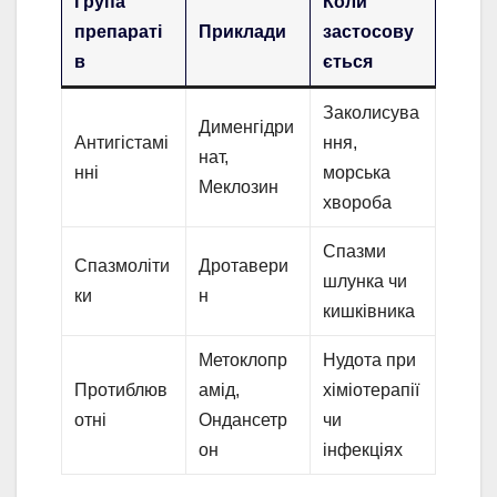
Група
Коли
препараті
Приклади
застосову
в
ється
Заколисува
Дименгідри
Антигістамі
ння,
нат,
нні
морська
Меклозин
хвороба
Спазми
Спазмоліти
Дротавери
шлунка чи
ки
н
кишківника
Метоклопр
Нудота при
Протиблюв
амід,
хіміотерапії
отні
Ондансетр
чи
он
інфекціях