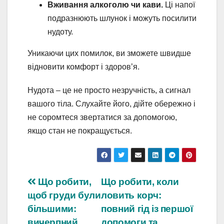
Вживання алкоголю чи кави.
Ці напої
подразнюють шлунок і можуть посилити
нудоту.
Уникаючи цих помилок, ви зможете швидше
відновити комфорт і здоров’я.
Нудота – це не просто незручність, а сигнал
вашого тіла. Слухайте його, дійте обережно і
не соромтеся звертатися за допомогою,
якщо стан не покращується.
Навігація
Що робити,
Що робити, коли
щоб груди були
ловить корч:
записів
більшими:
повний гід із першої
вичерпний
допомоги та