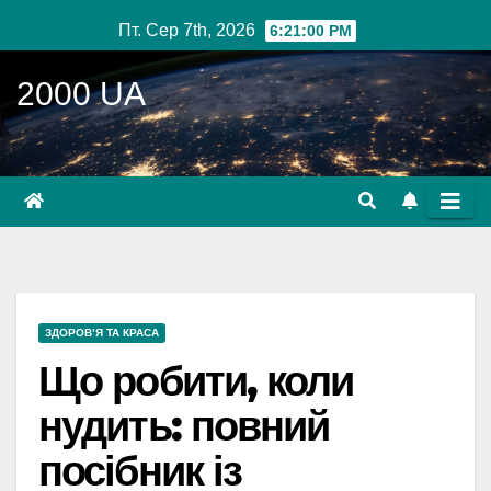
Перейти
Пт. Сер 7th, 2026
6:21:01 PM
до
вмісту
2000 UA
ЗДОРОВ’Я ТА КРАСА
Що робити, коли
нудить: повний
посібник із