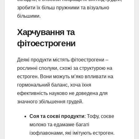
зробити їх більш пружними та візуально
більшими.
Харчування та
фітоестрогени
Деякі продукти містять фітоестрогени –
рослинні сполуки, схожі за структурою на
естроген. Вони можуть м’яко впливати на
гормональний баланс, хоча їхня
ефективність науково не доведена для
значного збільшення грудей.
Соя та соєві продукти
: Тофу, соєве
молоко та едамаме багаті
ізофлавонами, які імітують естроген.