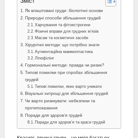
Зміст
Як влаштовані груди: біологічні основи
Природні способи збільшення грудей
Харчування та фітоестрогени
Фізичні вправи для грудних м’язів
Масаж та косметичні засоби
Хірургічні методи: що потрібно знати
Аугментаційна маммопластика
Ліпофілінг
Гормональні методи: правда чи ризик?
Типові помилки при спробах збільшення
грудей
Типові помилки, яких варто уникати
Візуальні хитрощі для збільшення грудей
Чи варто ризикувати: небезпеки та
протипоказання
Поради для здоров’я грудей
Поради для здоров’я та краси грудей
Красиві, пружні груди – це мрія багатьох