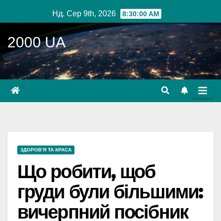
Перейти
Нд. Сер 9th, 2026
8:30:01 AM
до
вмісту
2000 UA
ЗДОРОВ’Я ТА КРАСА
Що робити, щоб
груди були більшими:
вичерпний посібник