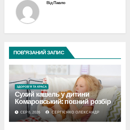
Від
Павло
ПОВ’ЯЗАНИЙ ЗАПИС
ЗДОРОВ’Я ТА КРАСА
Сухий кашель у дитини
Комаровський: повний розбір
підходу лікаря
СЕР 6, 2026
СЕРГІЄНКО ОЛЕКСАНДР