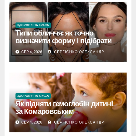
ЗДОРОВ’Я ТА КРАСА
Типи обличчя: як точно
визначити форму і підібрати
стиль
СЕР 4, 2026
СЕРГІЄНКО ОЛЕКСАНДР
ЗДОРОВ’Я ТА КРАСА
Як підняти гемоглобін дитині
за Комаровським
СЕР 4, 2026
СЕРГІЄНКО ОЛЕКСАНДР