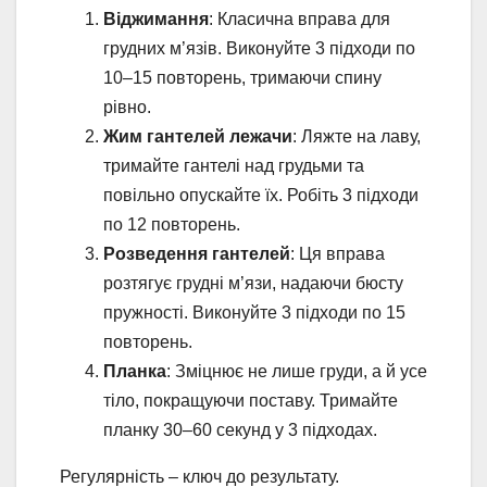
Віджимання
: Класична вправа для
грудних м’язів. Виконуйте 3 підходи по
10–15 повторень, тримаючи спину
рівно.
Жим гантелей лежачи
: Ляжте на лаву,
тримайте гантелі над грудьми та
повільно опускайте їх. Робіть 3 підходи
по 12 повторень.
Розведення гантелей
: Ця вправа
розтягує грудні м’язи, надаючи бюсту
пружності. Виконуйте 3 підходи по 15
повторень.
Планка
: Зміцнює не лише груди, а й усе
тіло, покращуючи поставу. Тримайте
планку 30–60 секунд у 3 підходах.
Регулярність – ключ до результату.