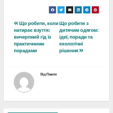
Навігація
Що робити, коли
Що робити з
натирає взуття:
дитячим одягом:
записів
вичерпний гід із
ідеї, поради та
практичними
екологічні
порадами
рішення
Від
Павло