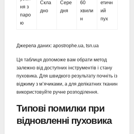
Скла
Сере
60
етичн
ня з
дно
дня
хвили
ий
паро
н
пух
ю
Джерела даних: apostrophe.ua, tsn.ua
Ця таблиця допоможе вам обрати метод
залежно від доступних інструментів і стану
пуховика. Для швидкого результату почніть із
віджиму з м’ячиками, а для делікатних тканин
використовуйте ручне розподілення.
Типові помилки при
відновленні пуховика