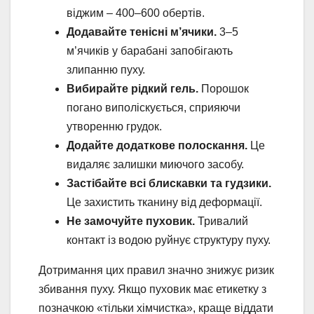
віджим – 400–600 обертів.
Додавайте тенісні м’ячики.
3–5
м’ячиків у барабані запобігають
злипанню пуху.
Вибирайте рідкий гель.
Порошок
погано виполіскується, сприяючи
утворенню грудок.
Додайте додаткове полоскання.
Це
видаляє залишки миючого засобу.
Застібайте всі блискавки та гудзики.
Це захистить тканину від деформації.
Не замочуйте пуховик.
Тривалий
контакт із водою руйнує структуру пуху.
Дотримання цих правил значно знижує ризик
збивання пуху. Якщо пуховик має етикетку з
позначкою «тільки хімчистка», краще віддати