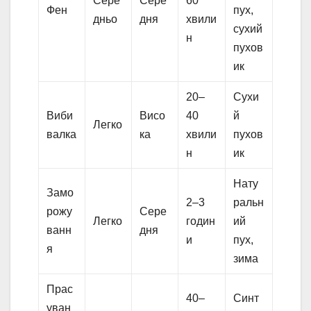
Сере
Сере
60
Фен
пух,
дньо
дня
хвили
сухий
н
пухов
ик
20–
Сухи
Виби
Висо
40
й
Легко
валка
ка
хвили
пухов
н
ик
Нату
Замо
2–3
ральн
рожу
Сере
Легко
годин
ий
ванн
дня
и
пух,
я
зима
Прас
40–
Синт
уван