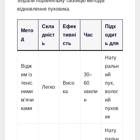
зібрали порівняльну таблицю методів
відновлення пуховика.
Скла
Ефек
Підх
Мето
дніст
тивні
Час
одит
д
ь
сть
ь для
Нату
Відж
ральн
им із
30–
ий
теніс
Висо
60
пух,
Легко
ними
ка
хвили
волог
м’ячи
н
ий
ками
пухов
ик
Нату
ральн