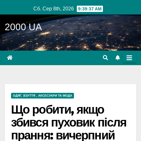
Перейти
Сб. Сер 8th, 2026
9:39:38 AM
до
вмісту
2000 UA
ОДЯГ, ВЗУТТЯ , АКСЕСУАРИ ТА МОДА
Що робити, якщо
збився пуховик після
прання: вичерпний