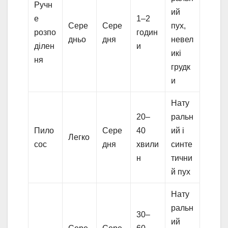
Ручн
ий
е
1–2
Сере
Сере
пух,
розпо
годин
дньо
дня
невел
ділен
и
икі
ня
грудк
и
Нату
20–
ральн
Пило
Сере
40
ий і
Легко
сос
дня
хвили
синте
н
тични
й пух
Нату
ральн
30–
ий