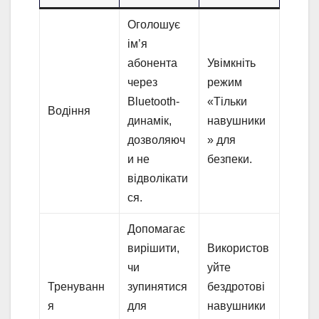
Оголошує
ім’я
абонента
Увімкніть
через
режим
Bluetooth-
«Тільки
Водіння
динамік,
навушники
дозволяюч
» для
и не
безпеки.
відволікати
ся.
Допомагає
вирішити,
Використов
чи
уйте
Тренуванн
зупинятися
бездротові
я
для
навушники