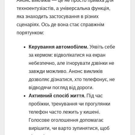
Анонс викликів — це не просто примха для
техноентузіастів, а універсальна функція,
яка знаходить застосування в різних
сценаріях. Ось де вона стає справжнім
порятунком:
Керування автомобілем.
Уявіть себе
за кермом: відволікатися на екран
небезпечно, але ігнорувати дзвінки не
завжди можливо. Анонс викликів
дозволяє дізнатися, хто телефонує, не
відводячи погляд від дороги.
Активний спосіб життя.
Під час
пробіжки, тренування чи прогулянки
телефон часто лежить у кишені.
Голосове оголошення допомагає
вирішити, чи варто зупинятися, щоб