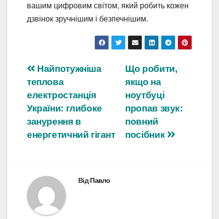
вашим цифровим світом, який робить кожен
дзвінок зручнішим і безпечнішим.
Навігація
Найпотужніша
Що робити,
теплова
якщо на
записів
електростанція
ноутбуці
України: глибоке
пропав звук:
занурення в
повний
енергетичний гігант
посібник
Від
Павло