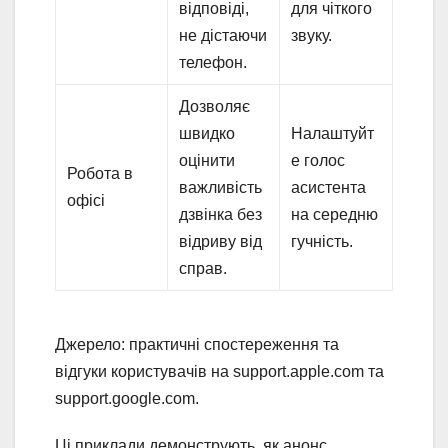
відповіді,
для чіткого
не дістаючи
звуку.
телефон.
Дозволяє
швидко
Налаштуйт
оцінити
е голос
Робота в
важливість
асистента
офісі
дзвінка без
на середню
відриву від
гучність.
справ.
Джерело: практичні спостереження та
відгуки користувачів на support.apple.com та
support.google.com.
Ці приклади демонструють, як анонс