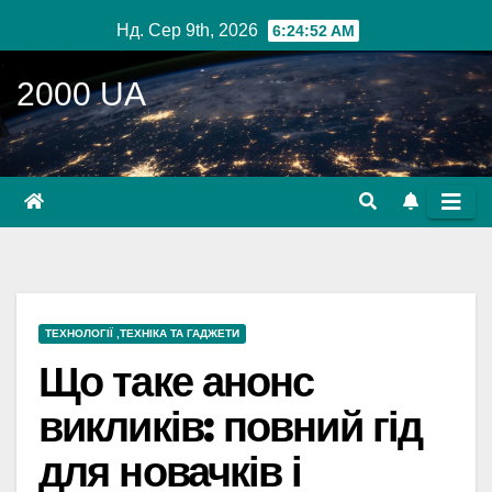
Перейти
Нд. Сер 9th, 2026
6:24:53 AM
до
вмісту
2000 UA
ТЕХНОЛОГІЇ ,ТЕХНІКА ТА ГАДЖЕТИ
Що таке анонс
викликів: повний гід
для новачків і