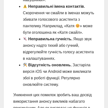
Неправильні імена контактів.
Скорочення чи смайли в іменах можуть
збивати голосового асистента з
пантелику. Наприклад, «Катя
» може
бути оголошена як «Катя смайл».
Неправильна гучність.
Якщо звук
анонсу надто тихий або гучний,
відрегулюйте гучність голосу асистента
в налаштуваннях.
Відсутність оновлень.
Застаріла
версія iOS чи Android може викликати
збої в роботі функції. Регулярно
оновлюйте систему.
Уникнення цих помилок зробить ваш досвід
використання анонсу викликів набагато
приємнішим. Але як виглядає ця функція в