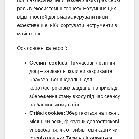
поділяються на типи, кожен з яких грає свою
роль в екосистемі інтернету. Розуміння цих
відмінностей допомагає керувати ними
ефективніше, ніби сортувати інструменти в
майстерні.
Ось основні категорії:
Сесійні cookies
: Тимчасові, як літній
дощ – зникають, коли ви закриваєте
браузер. Вони ідеальні для
короткострокових завдань, наприклад,
збереження стану входу під час сеансу
на банківському сайті.
Стійкі cookies
: Зберігаються на тижні,
місяці чи роки, фіксуючи довгострокові
уподобання, як-от вибір теми сайту чи
історію пошуку. Термін дії задається