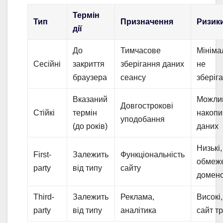
Термін
Тип
Призначення
Ризик
дії
До
Тимчасове
Мініма
Сесійні
закриття
зберігання даних
не
браузера
сеансу
зберіг
Вказаний
Можли
Довгострокові
Стійкі
термін
накопи
уподобання
(до років)
даних
Низькі,
First-
Залежить
Функціональність
обмеж
party
від типу
сайту
домен
Third-
Залежить
Реклама,
Високі,
party
від типу
аналітика
сайт тр