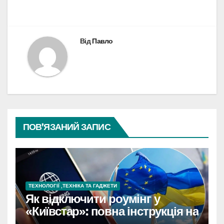
Від
Павло
ПОВ’ЯЗАНИЙ ЗАПИС
ТЕХНОЛОГІЇ ,ТЕХНІКА ТА ГАДЖЕТИ
Як відключити роумінг у
«Київстар»: повна інструкція на
2026 рік