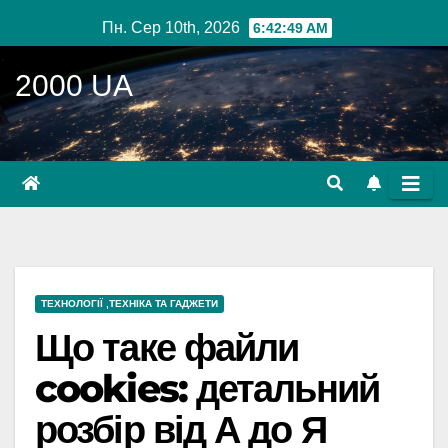
Перейти
Пн. Сер 10th, 2026
6:42:51 AM
до
вмісту
2000 UA
ТЕХНОЛОГІЇ ,ТЕХНІКА ТА ГАДЖЕТИ
Що таке файли
cookies: детальний
розбір від А до Я