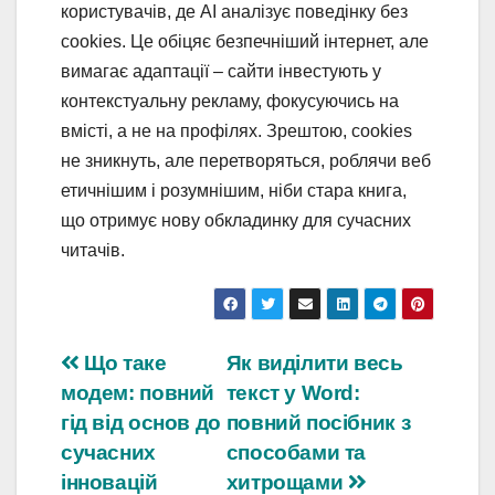
користувачів, де AI аналізує поведінку без
cookies. Це обіцяє безпечніший інтернет, але
вимагає адаптації – сайти інвестують у
контекстуальну рекламу, фокусуючись на
вмісті, а не на профілях. Зрештою, cookies
не зникнуть, але перетворяться, роблячи веб
етичнішим і розумнішим, ніби стара книга,
що отримує нову обкладинку для сучасних
читачів.
Навігація
Що таке
Як виділити весь
модем: повний
текст у Word:
записів
гід від основ до
повний посібник з
сучасних
способами та
інновацій
хитрощами