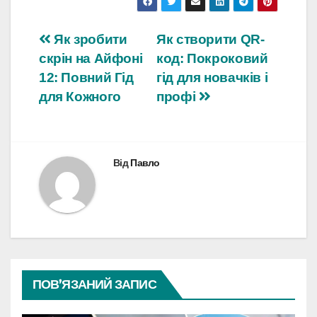
Навігація
Як зробити
Як створити QR-
скрін на Айфоні
код: Покроковий
записів
12: Повний Гід
гід для новачків і
для Кожного
профі
Від
Павло
ПОВ’ЯЗАНИЙ ЗАПИС