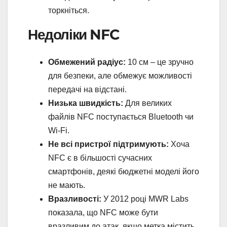
торкніться.
Недоліки NFC
Обмежений радіус:
10 см – це зручно
для безпеки, але обмежує можливості
передачі на відстані.
Низька швидкість:
Для великих
файлів NFC поступається Bluetooth чи
Wi-Fi.
Не всі пристрої підтримують:
Хоча
NFC є в більшості сучасних
смартфонів, деякі бюджетні моделі його
не мають.
Вразливості:
У 2012 році MWR Labs
показала, що NFC може бути
вразливим до атак, якщо метка містить