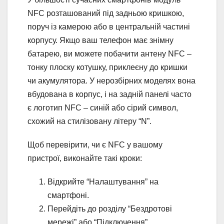
NFC розташований під задньою кришкою,
поруч із камерою або в центральній частині
корпусу. Якщо ваш телефон має знімну
батарею, ви можете побачити антену NFC –
тонку плоску котушку, приклеєну до кришки
чи акумулятора. У нерозбірних моделях вона
вбудована в корпус, і на задній панелі часто
є логотип NFC – синій або сірий символ,
схожий на стилізовану літеру “N”.
Щоб перевірити, чи є NFC у вашому
пристрої, виконайте такі кроки:
Відкрийте “Налаштування” на
смартфоні.
Перейдіть до розділу “Бездротові
мережі” або “Підключення”.