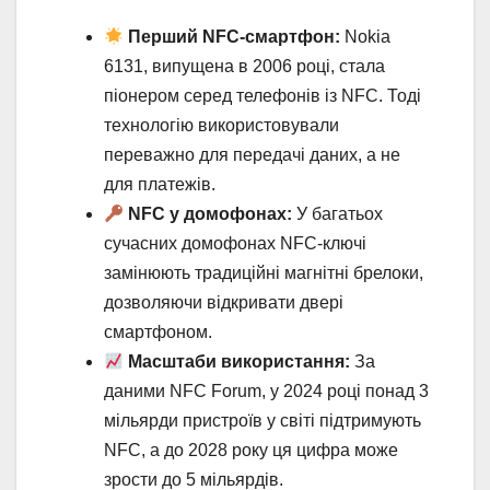
Перший NFC-смартфон:
Nokia
6131, випущена в 2006 році, стала
піонером серед телефонів із NFC. Тоді
технологію використовували
переважно для передачі даних, а не
для платежів.
NFC у домофонах:
У багатьох
сучасних домофонах NFC-ключі
замінюють традиційні магнітні брелоки,
дозволяючи відкривати двері
смартфоном.
Масштаби використання:
За
даними NFC Forum, у 2024 році понад 3
мільярди пристроїв у світі підтримують
NFC, а до 2028 року ця цифра може
зрости до 5 мільярдів.