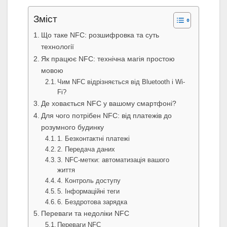
Зміст
Що таке NFC: розшифровка та суть
технології
Як працює NFC: технічна магія простою
мовою
Чим NFC відрізняється від Bluetooth і Wi-
Fi?
Де ховається NFC у вашому смартфоні?
Для чого потрібен NFC: від платежів до
розумного будинку
1. Безконтактні платежі
2. Передача даних
3. NFC-метки: автоматизація вашого
життя
4. Контроль доступу
5. Інформаційні теги
6. Бездротова зарядка
Переваги та недоліки NFC
Переваги NFC