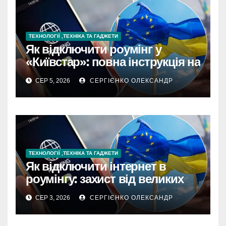
ТЕХНОЛОГІЇ ,ТЕХНІКА ТА ГАДЖЕТИ
Як відключити роумінг у
«Київстар»: повна інструкція на
2026 рік
СЕР 5, 2026
СЕРГІЄНКО ОЛЕКСАНДР
ТЕХНОЛОГІЇ ,ТЕХНІКА ТА ГАДЖЕТИ
Як відключити інтернет в
роумінгу: захист від великих
рахунків
СЕР 3, 2026
СЕРГІЄНКО ОЛЕКСАНДР