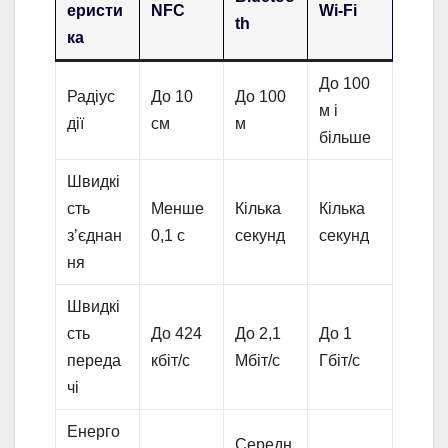
еристи
NFC
Wi-Fi
th
ка
До 100
Радіус
До 10
До 100
м і
дії
см
м
більше
Швидкі
сть
Менше
Кілька
Кілька
з’єднан
0,1 с
секунд
секунд
ня
Швидкі
сть
До 424
До 2,1
До 1
переда
кбіт/с
Мбіт/с
Гбіт/с
чі
Енерго
Середн