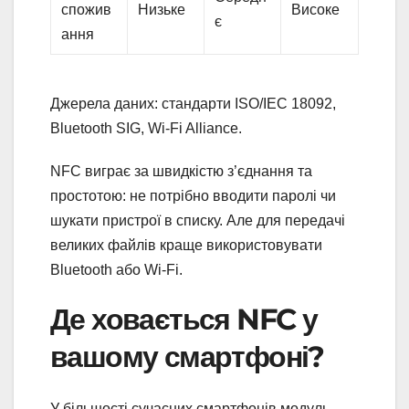
спожив
Низьке
Високе
є
ання
Джерела даних: стандарти ISO/IEC 18092,
Bluetooth SIG, Wi-Fi Alliance.
NFC виграє за швидкістю з’єднання та
простотою: не потрібно вводити паролі чи
шукати пристрої в списку. Але для передачі
великих файлів краще використовувати
Bluetooth або Wi-Fi.
Де ховається NFC у
вашому смартфоні?
У більшості сучасних смартфонів модуль