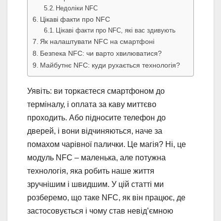
Недоліки NFC
Цікаві факти про NFC
Цікаві факти про NFC, які вас здивують
Як налаштувати NFC на смартфоні
Безпека NFC: чи варто хвилюватися?
Майбутнє NFC: куди рухається технологія?
Уявіть: ви торкаєтеся смартфоном до
терміналу, і оплата за каву миттєво
проходить. Або підносите телефон до
дверей, і вони відчиняються, наче за
помахом чарівної палички. Це магія? Ні, це
модуль NFC – маленька, але потужна
технологія, яка робить наше життя
зручнішим і швидшим. У цій статті ми
розберемо, що таке NFC, як він працює, де
застосовується і чому став невід’ємною