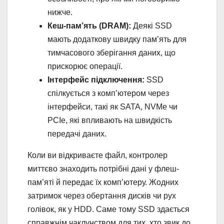
нижче.
Кеш-пам’ять (DRAM):
Деякі SSD
мають додаткову швидку пам’ять для
тимчасового зберігання даних, що
прискорює операції.
Інтерфейс підключення:
SSD
спілкується з комп’ютером через
інтерфейси, такі як SATA, NVMe чи
PCIe, які впливають на швидкість
передачі даних.
Коли ви відкриваєте файл, контролер
миттєво знаходить потрібні дані у флеш-
пам’яті й передає їх комп’ютеру. Жодних
затримок через обертання дисків чи рух
голівок, як у HDD. Саме тому SSD здається
справжнім чаклунством для тих, хто звик до