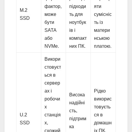
фактор,
підходи
яти
M.2
може
ть для
сумісніс
SSD
бути
ноутбук
ть із
SATA
ів і
матери
або
компакт
нською
NVMe.
них ПК.
платою.
Викори
стовуєт
ься в
сервер
ах і
Рідко
Висока
робочи
викорис
надійні
х
товуєть
сть,
U.2
станція
ся в
підтрим
SSD
х,
домашн
ка
схожий
іх ПК,