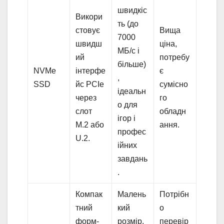
швидкіс
Викори
ть (до
стовує
Вища
7000
швидш
ціна,
МБ/с і
ий
потребу
більше)
NVMe
інтерфе
є
,
SSD
йс PCIe
сумісно
ідеальн
через
го
о для
слот
обладн
ігор і
M.2 або
ання.
профес
U.2.
ійних
завдань
.
Компак
Малень
Потрібн
тний
кий
о
форм-
розмір,
перевір