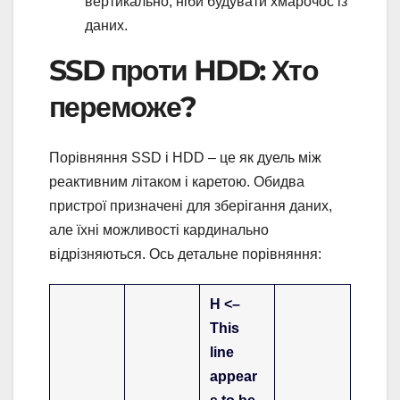
вертикально, ніби будувати хмарочос із
даних.
SSD проти HDD: Хто
переможе?
Порівняння SSD і HDD – це як дуель між
реактивним літаком і каретою. Обидва
пристрої призначені для зберігання даних,
але їхні можливості кардинально
відрізняються. Ось детальне порівняння:
H <–
This
line
appear