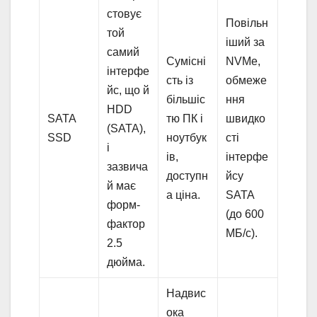
стовує
Повільн
той
іший за
самий
Сумісні
NVMe,
інтерфе
сть із
обмеже
йс, що й
більшіс
ння
HDD
SATA
тю ПК і
швидко
(SATA),
SSD
ноутбук
сті
і
ів,
інтерфе
зазвича
доступн
йсу
й має
а ціна.
SATA
форм-
(до 600
фактор
МБ/с).
2.5
дюйма.
Надвис
ока