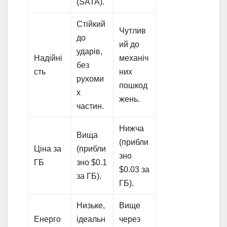
(SATA).
Стійкий
Чутлив
до
ий до
ударів,
Надійні
механіч
без
сть
них
рухоми
пошкод
х
жень.
частин.
Нижча
Вища
(прибли
Ціна за
(прибли
зно
ГБ
зно $0.1
$0.03 за
за ГБ).
ГБ).
Низьке,
Вище
Енерго
ідеальн
через