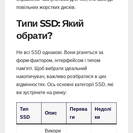
повільних жорстких дисків.
Типи SSD: Який
обрати?
Не всі SSD однакові. Вони різняться за
форм-фактором, інтерфейсом і типом
пам’яті. Щоб вибрати ідеальний
накопичувач, важливо розібратися в цих
відмінностях. Ось основні категорії SSD, які
ви зустрінете на ринку:
Тип
Перева
Недолі
Опис
SSD
ги
ки
Викори