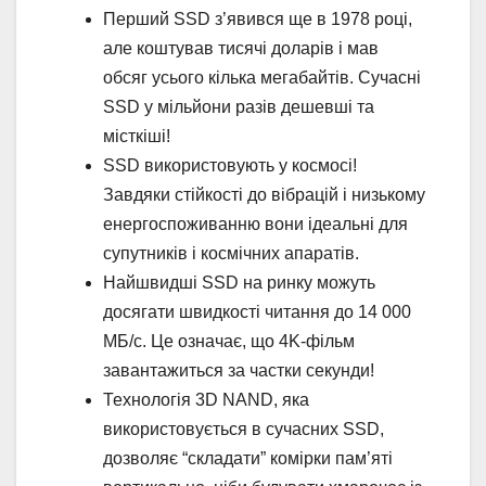
Перший SSD з’явився ще в 1978 році,
але коштував тисячі доларів і мав
обсяг усього кілька мегабайтів. Сучасні
SSD у мільйони разів дешевші та
місткіші!
SSD використовують у космосі!
Завдяки стійкості до вібрацій і низькому
енергоспоживанню вони ідеальні для
супутників і космічних апаратiв.
Найшвидші SSD на ринку можуть
досягати швидкості читання до 14 000
МБ/с. Це означає, що 4K-фільм
завантажиться за частки секунди!
Технологія 3D NAND, яка
використовується в сучасних SSD,
дозволяє “складати” комірки пам’яті