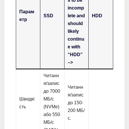
s to be
incomp
Парам
SSD
lete and
HDD
етр
should
likely
continu
e with
“HDD”
–>
Читанн
я/запис
Читанн
до 7000
я/запис
Швидкі
МБ/с
до 150-
сть
(NVMe)
200 МБ/
або 550
с.
МБ/с