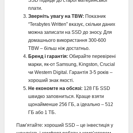
SSD підійде до старої материнської
плати.
Зверніть увагу на TBW:
Показник
“Terabytes Written” вказує, скільки даних
можна записати на SSD до зносу. Для
домашнього використання 300-600
TBW – більш ніж достатньо.
Бренд і гарантія:
Обирайте перевірені
марки, як-от Samsung, Kingston, Crucial
чи Western Digital. Гарантія 3-5 років –
хороший знак якості.
Не економте на обсязі:
128 ГБ SSD
швидко заповниться. Краще взяти
щонайменше 256 ГБ, а ідеально – 512
ГБ або 1 ТБ.
Пам’ятайте: хороший SSD – це інвестиція у