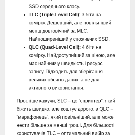
SSD середнього класу.
TLC (Triple-Level Cell):
3 біти на
комірку. Дешевший, але повільніший і
менш довговічний за MLC.
Найпоширеніший у споживчих SSD.
QLC (Quad-Level Cell):
4 біти на
комірку. Найдоступніший за ціною, але
має найнижчу швидкість і ресурс
запису. Підходить для зберігання
великих обсягів даних, а не для
активного використання.
Простіше кажучи, SLC – це “спринтер”, який
біжить швидко, але коштує дорого, а QLC –
“марафонець”, який повільніший, але може
нести більше за менші гроші. Для більшості
користувачів TLC – оптимальний вибір за