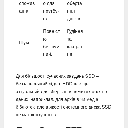
спожив
о для
оберта
ання
ноутбук
ння
ів.
дисків.
Повніст
Гудіння
ю
та
Шум
безшум
клацан
ний.
ня.
Для більшості сучасних завдань SSD –
беззаперечний лідер. HDD все ще
актуальний для зберігання великих обсягів
даних, наприклад, для архівів чи медіа
бібліотек, але в якості системного диска SSD
не має конкурентів.