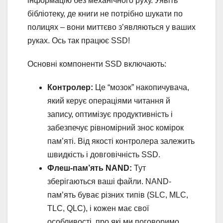
інформацію без механічного руху. Уявіть
бібліотеку, де книги не потрібно шукати по
полицях – вони миттєво з’являються у ваших
руках. Ось так працює SSD!
Основні компоненти SSD включають:
Контролер:
Це “мозок” накопичувача,
який керує операціями читання й
запису, оптимізує продуктивність і
забезпечує рівномірний знос комірок
пам’яті. Від якості контролера залежить
швидкість і довговічність SSD.
Флеш-пам’ять NAND:
Тут
зберігаються ваші файли. NAND-
пам’ять буває різних типів (SLC, MLC,
TLC, QLC), і кожен має свої
особливості, про які ми поговоримо