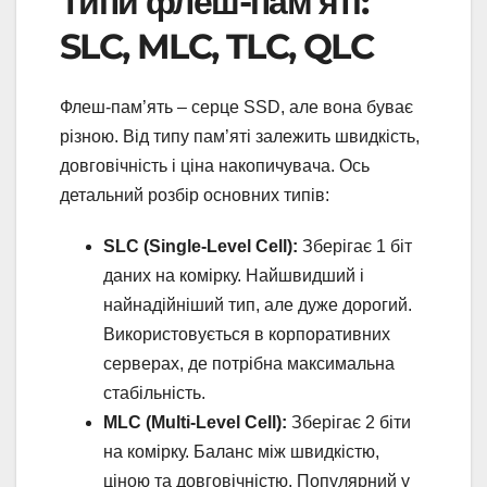
Типи флеш-пам’яті:
SLC, MLC, TLC, QLC
Флеш-пам’ять – серце SSD, але вона буває
різною. Від типу пам’яті залежить швидкість,
довговічність і ціна накопичувача. Ось
детальний розбір основних типів:
SLC (Single-Level Cell):
Зберігає 1 біт
даних на комірку. Найшвидший і
найнадійніший тип, але дуже дорогий.
Використовується в корпоративних
серверах, де потрібна максимальна
стабільність.
MLC (Multi-Level Cell):
Зберігає 2 біти
на комірку. Баланс між швидкістю,
ціною та довговічністю. Популярний у