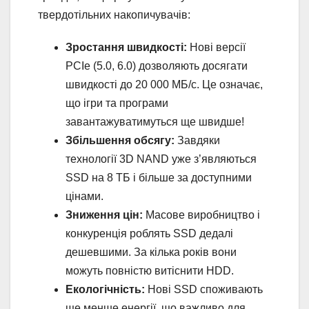
твердотільних накопичувачів:
Зростання швидкості:
Нові версії
PCIe (5.0, 6.0) дозволяють досягати
швидкості до 20 000 МБ/с. Це означає,
що ігри та програми
завантажуватимуться ще швидше!
Збільшення обсягу:
Завдяки
технології 3D NAND уже з’являються
SSD на 8 ТБ і більше за доступними
цінами.
Зниження цін:
Масове виробництво і
конкуренція роблять SSD дедалі
дешевшими. За кілька років вони
можуть повністю витіснити HDD.
Екологічність:
Нові SSD споживають
ще менше енергії, що важливо для