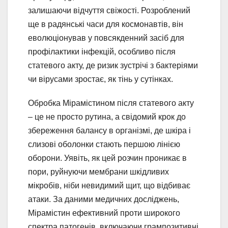
залишаючи відчуття свіжості. Розроблений
ще в радянські часи для космонавтів, він
еволюціонував у повсякденний засіб для
профілактики інфекцій, особливо після
статевого акту, де ризик зустрічі з бактеріями
чи вірусами зростає, як тінь у сутінках.
Обробка Мірамістином після статевого акту
– це не просто рутина, а свідомий крок до
збереження балансу в організмі, де шкіра і
слизові оболонки стають першою лінією
оборони. Уявіть, як цей розчин проникає в
пори, руйнуючи мембрани шкідливих
мікробів, ніби невидимий щит, що відбиває
атаки. За даними медичних досліджень,
Мірамістин ефективний проти широкого
спектра патогенів, включаючи грампозитивні