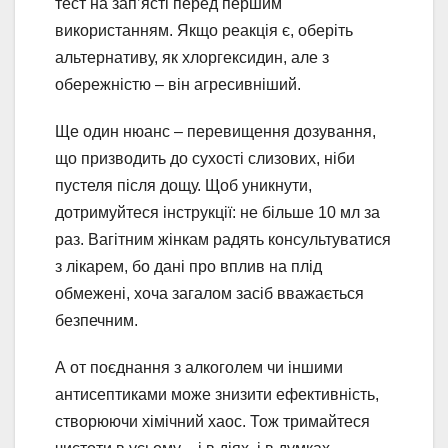
тест на зап’ясті перед першим
використанням. Якщо реакція є, оберіть
альтернативу, як хлоргексидин, але з
обережністю – він агресивніший.
Ще один нюанс – перевищення дозування,
що призводить до сухості слизових, ніби
пустеля після дощу. Щоб уникнути,
дотримуйтеся інструкції: не більше 10 мл за
раз. Вагітним жінкам радять консультуватися
з лікарем, бо дані про вплив на плід
обмежені, хоча загалом засіб вважається
безпечним.
А от поєднання з алкоголем чи іншими
антисептиками може знизити ефективність,
створюючи хімічний хаос. Тож тримайтеся