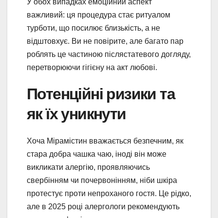
У обох випадках емоційний аспект
важливий: ця процедура стає ритуалом
турботи, що посилює близькість, а не
відштовхує. Ви не повірите, але багато пар
роблять це частиною післястатевого догляду,
перетворюючи гігієну на акт любові.
Потенційні ризики та
як їх уникнути
Хоча Мірамістин вважається безпечним, як
стара добра чашка чаю, іноді він може
викликати алергію, проявляючись
свербінням чи почервонінням, ніби шкіра
протестує проти непроханого гостя. Це рідко,
але в 2025 році алергологи рекомендують