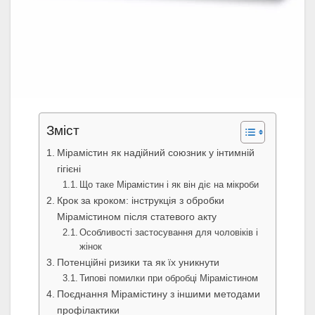
Зміст
Мірамістин як надійний союзник у інтимній
гігієні
Що таке Мірамістин і як він діє на мікроби
Крок за кроком: інструкція з обробки
Мірамістином після статевого акту
Особливості застосування для чоловіків і
жінок
Потенційні ризики та як їх уникнути
Типові помилки при обробці Мірамістином
Поєднання Мірамістину з іншими методами
профілактики