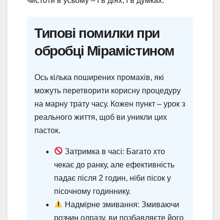
чистоти в усьому – і в діях, і в думках.
Типові помилки при
обробці Мірамістином
Ось кілька поширених промахів, які
можуть перетворити корисну процедуру
на марну трату часу. Кожен пункт – урок з
реального життя, щоб ви уникли цих
пасток.
Затримка в часі: Багато хто
чекає до ранку, але ефективність
падає після 2 годин, ніби пісок у
пісочному годиннику.
Надмірне змивання: Змиваючи
розчин одразу, ви позбавляєте його