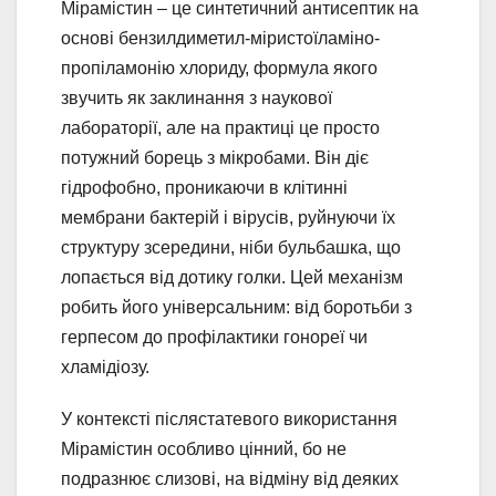
Мірамістин – це синтетичний антисептик на
основі бензилдиметил-міристоїламіно-
пропіламонію хлориду, формула якого
звучить як заклинання з наукової
лабораторії, але на практиці це просто
потужний борець з мікробами. Він діє
гідрофобно, проникаючи в клітинні
мембрани бактерій і вірусів, руйнуючи їх
структуру зсередини, ніби бульбашка, що
лопається від дотику голки. Цей механізм
робить його універсальним: від боротьби з
герпесом до профілактики гонореї чи
хламідіозу.
У контексті післястатевого використання
Мірамістин особливо цінний, бо не
подразнює слизові, на відміну від деяких