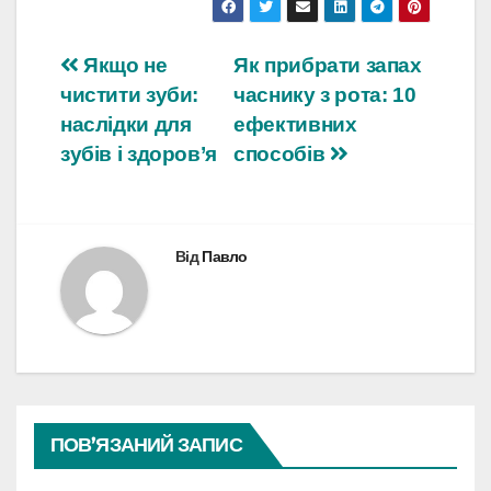
Навігація
Якщо не
Як прибрати запах
чистити зуби:
часнику з рота: 10
записів
наслідки для
ефективних
зубів і здоров’я
способів
Від
Павло
ПОВ’ЯЗАНИЙ ЗАПИС