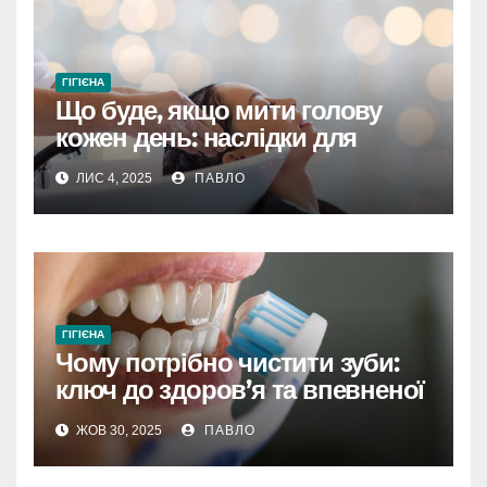
ГІГІЄНА
Що буде, якщо мити голову
кожен день: наслідки для
волосся та шкіри
ЛИС 4, 2025
ПАВЛО
ГІГІЄНА
Чому потрібно чистити зуби:
ключ до здоров’я та впевненої
усмішки
ЖОВ 30, 2025
ПАВЛО