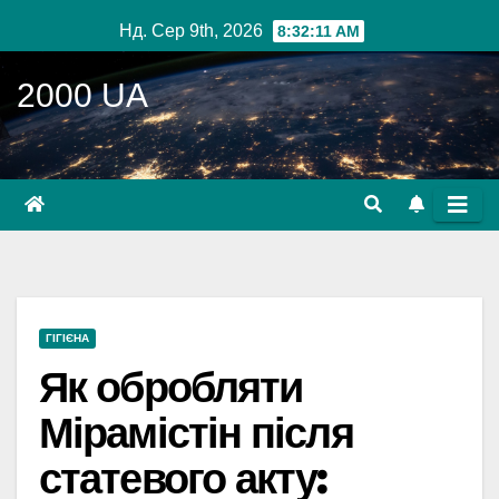
Перейти
Нд. Сер 9th, 2026
8:32:12 AM
до
вмісту
2000 UA
ГІГІЄНА
Як обробляти
Мірамістін після
статевого акту: