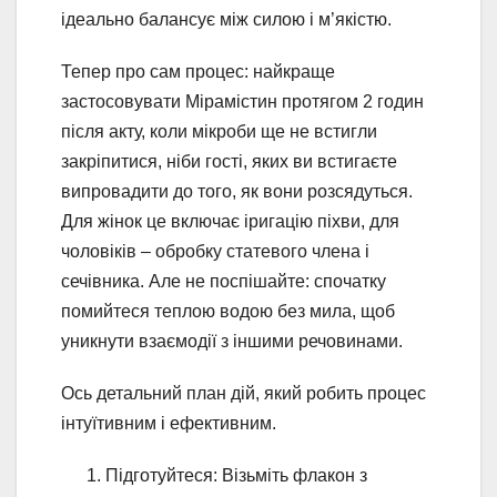
ідеально балансує між силою і м’якістю.
Тепер про сам процес: найкраще
застосовувати Мірамістин протягом 2 годин
після акту, коли мікроби ще не встигли
закріпитися, ніби гості, яких ви встигаєте
випровадити до того, як вони розсядуться.
Для жінок це включає іригацію піхви, для
чоловіків – обробку статевого члена і
сечівника. Але не поспішайте: спочатку
помийтеся теплою водою без мила, щоб
уникнути взаємодії з іншими речовинами.
Ось детальний план дій, який робить процес
інтуїтивним і ефективним.
Підготуйтеся: Візьміть флакон з