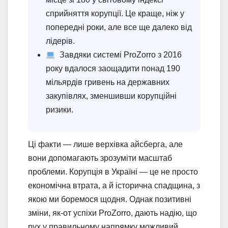
сприйняття корупції. Це краще, ніж у
попередні роки, але все ще далеко від
лідерів.
Завдяки системі ProZorro з 2016
року вдалося заощадити понад 190
мільярдів гривень на державних
закупівлях, зменшивши корупційні
ризики.
Ці факти — лише верхівка айсберга, але
вони допомагають зрозуміти масштаб
проблеми. Корупція в Україні — це не просто
економічна втрата, а й історична спадщина, з
якою ми боремося щодня. Однак позитивні
зміни, як-от успіхи ProZorro, дають надію, що
рух у правильному напрямку можливий.