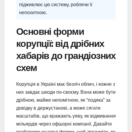
підживлює цю систему, роблячи її
непохитною.
Основні форми
корупції: від дрібних
хабарів до грандіозних
схем
Корупція в Україні має безліч облич, і кожне з
них завдає шкоди по-своєму. Вона може бути
дрібною, майже непомітною, як “подяка” за
довідку в держустанові, а може сягати
масштабів, що вражають уяву, як відмивання
мільярдів через офшорні компанії. Давайте
розберемо основні форми, щоб зрозуміти, де