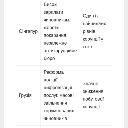
Високі
зарплати
Один із
чиновникам,
найнижчих
жорсткі
Сінгапур
рівнів
покарання,
корупції у
незалежне
світі
антикорупційне
бюро
Реформа
поліції,
Значне
цифровізація
зниження
Грузія
послуг, масові
побутової
звільнення
корупції
корумпованих
чиновників