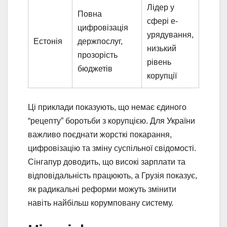
Лідер у
Повна
сфері е-
цифровізація
урядування,
Естонія
держпослуг,
низький
прозорість
рівень
бюджетів
корупції
Ці приклади показують, що немає єдиного
“рецепту” боротьби з корупцією. Для України
важливо поєднати жорсткі покарання,
цифровізацію та зміну суспільної свідомості.
Сінгапур доводить, що високі зарплати та
відповідальність працюють, а Грузія показує,
як радикальні реформи можуть змінити
навіть найбільш корумповану систему.