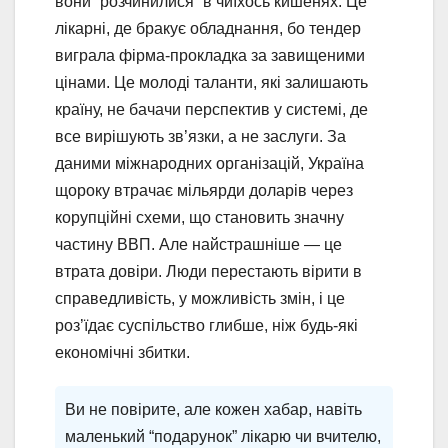
вони “розчинилися” в чиїхось кишенях. Це
лікарні, де бракує обладнання, бо тендер
виграла фірма-прокладка за завищеними
цінами. Це молоді таланти, які залишають
країну, не бачачи перспектив у системі, де
все вирішують зв’язки, а не заслуги. За
даними міжнародних організацій, Україна
щороку втрачає мільярди доларів через
корупційні схеми, що становить значну
частину ВВП. Але найстрашніше — це
втрата довіри. Люди перестають вірити в
справедливість, у можливість змін, і це
роз’їдає суспільство глибше, ніж будь-які
економічні збитки.
Ви не повірите, але кожен хабар, навіть
маленький “подарунок” лікарю чи вчителю,