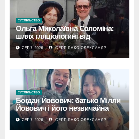
СУСПІЛЬСТВО
Ольга Миколаївна Соломіна:
шлях гляціологині від
експедиційної кухарки до
СЕР 7, 2026
СЕРГІЄНКО ОЛЕКСАНДР
директора Інституту географії
РАН
СУСПІЛЬСТВО
Богдан Йовович: батько Мілли
Йовович і його незвичайна
доля
СЕР 7, 2026
СЕРГІЄНКО ОЛЕКСАНДР