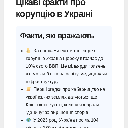
Цікаві факти про
корупцію в Україні
Факти, які вражають
За оцінками експертів, через
корупцію Україна щороку втрачає до
10% свого ВВП. Це мільярди гривень,
які могли б піти на освіту, медицину чи
інфраструктуру.
Перші згадки про хабарництво на
українських землях датуються ще
Київською Руссю, коли князі брали
“данину” за вирішення спорів.
У 2023 році Україна посіла 104
місце зі 180 у світовому індексі