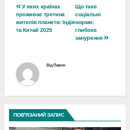
Навігація
У яких країнах
Що таке
проживає третина
соціальні
записів
жителів планети: Індія
норми:
та Китай 2025
глибоке
занурення
Від
Павло
ПОВ’ЯЗАНИЙ ЗАПИС