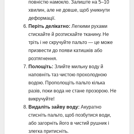
повністю намокло. Залиште на 5–10
хвилин, але не довше, щоб уникнути
деформації.
Періть делікатно:
Легкими рухами
стискайте й розтискайте тканину. Не
тріть і не скручуйте пальто — це може
призвести до появи катишків або
розтягнення.
Полощіть:
Злийте мильну воду й
наповніть таз чистою прохолодною
водою. Прополощіть пальто кілька
разів, поки вода не стане прозорою. Не
викручуйте!
Видаліть зайву воду:
Акуратно
стисніть пальто, щоб позбутися води,
або загорніть його в чистий рушник і
злегка притисніть.