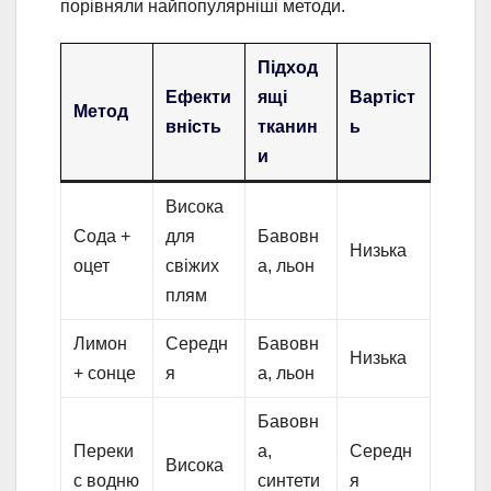
порівняли найпопулярніші методи.
Підход
Ефекти
ящі
Вартіст
Метод
вність
тканин
ь
и
Висока
Сода +
для
Бавовн
Низька
оцет
свіжих
а, льон
плям
Лимон
Середн
Бавовн
Низька
+ сонце
я
а, льон
Бавовн
Переки
а,
Середн
Висока
с водню
синтети
я