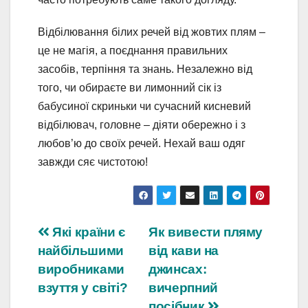
Відбілювання білих речей від жовтих плям –
це не магія, а поєднання правильних
засобів, терпіння та знань. Незалежно від
того, чи обираєте ви лимонний сік із
бабусиної скриньки чи сучасний кисневий
відбілювач, головне – діяти обережно і з
любов’ю до своїх речей. Нехай ваш одяг
завжди сяє чистотою!
Навігація
Які країни є
Як вивести пляму
найбільшими
від кави на
записів
виробниками
джинсах:
взуття у світі?
вичерпний
посібник