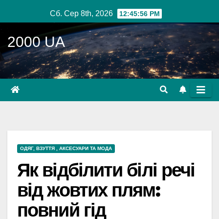
Перейти
Сб. Сер 8th, 2026
12:45:57 PM
до
вмісту
2000 UA
ОДЯГ, ВЗУТТЯ , АКСЕСУАРИ ТА МОДА
Як відбілити білі речі
від жовтих плям:
повний гід