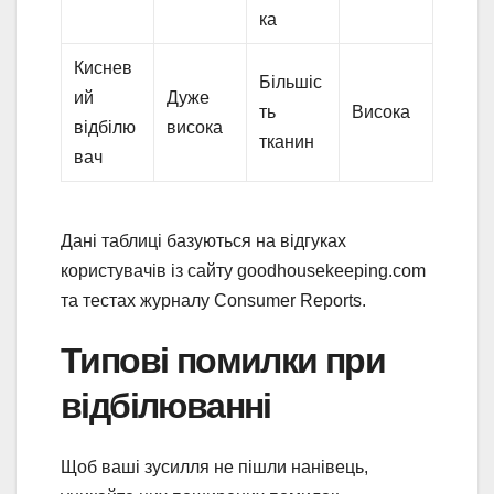
ка
Киснев
Більшіс
ий
Дуже
ть
Висока
відбілю
висока
тканин
вач
Дані таблиці базуються на відгуках
користувачів із сайту goodhousekeeping.com
та тестах журналу Consumer Reports.
Типові помилки при
відбілюванні
Щоб ваші зусилля не пішли нанівець,