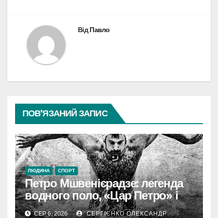
Від
Павло
ПОВ’ЯЗАНИЙ ЗАПИС
ЛЮДИНА
СПОРТ
Петро Мшвенієрадзе: легенда
водного поло, «Цар Петро» і
батько династії
СЕР 6, 2026
СЕРГІЄНКО ОЛЕКСАНДР