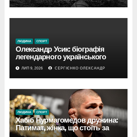
ЛЮДИНА
СПОРТ
Олександр Усик: біографія
легендарного українського
боксера від Олімпіади до
ЛИП 9, 2026
СЕРГІЄНКО ОЛЕКСАНДР
абсолютного чемпіона
ЛЮДИНА
СПОРТ
Хабіб Нурмагомедов дружина:
Патимат, жінка, що стоїть за
успіхом легенди UFC