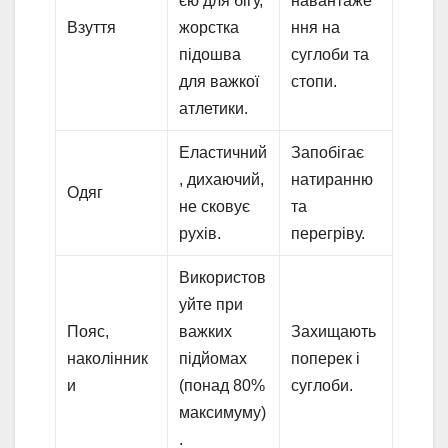
єю для бігу,
навантаже
Взуття
жорстка
ння на
підошва
суглоби та
для важкої
стопи.
атлетики.
Еластичний
Запобігає
, дихаючий,
натиранню
Одяг
не сковує
та
рухів.
перегріву.
Використов
уйте при
Пояс,
важких
Захищають
наколінник
підйомах
поперек і
и
(понад 80%
суглоби.
максимуму)
.