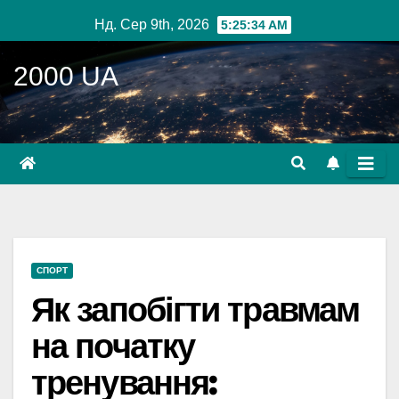
Перейти
Нд. Сер 9th, 2026
5:25:36 AM
до
вмісту
2000 UA
СПОРТ
Як запобігти травмам
на початку
тренування: