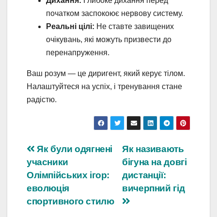
Дихання:
Глибоке дихання перед
початком заспокоює нервову систему.
Реальні цілі:
Не ставте завищених
очікувань, які можуть призвести до
перенапруження.
Ваш розум — це диригент, який керує тілом.
Налаштуйтеся на успіх, і тренування стане
радістю.
Навігація
Як були одягнені
Як називають
учасники
бігуна на довгі
записів
Олімпійських ігор:
дистанції:
еволюція
вичерпний гід
спортивного стилю