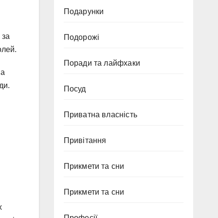
Подарунки
 за
Подорожі
олей.
Поради та лайфхаки
на
ди.
Посуд
Приватна власність
Привітання
Прикмети та сни
Прикмети та сни
х
Професії