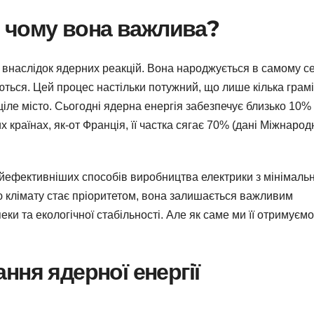
 і чому вона важлива?
 внаслідок ядерних реакцій. Вона народжується в самому с
ються. Цей процес настільки потужний, що лише кілька грам
іле місто. Сьогодні ядерна енергія забезпечує близько 10%
х країнах, як-от Франція, її частка сягає 70% (дані Міжнарод
йефективніших способів виробництва електрики з мінімаль
ою клімату стає пріоритетом, вона залишається важливим
ки та екологічної стабільності. Але як саме ми її отримуєм
ння ядерної енергії