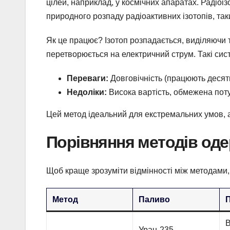
цілей, наприклад, у космічних апаратах. Радіоі
природного розпаду радіоактивних ізотопів, таки
Як це працює? Ізотоп розпадається, виділяючи
перетворюється на електричний струм. Такі систе
Переваги:
Довговічність (працюють десяти
Недоліки:
Висока вартість, обмежена поту
Цей метод ідеальний для екстремальних умов, а
Порівняння методів оде
Щоб краще зрозуміти відмінності між методами, 
Метод
Паливо
Уран-235,