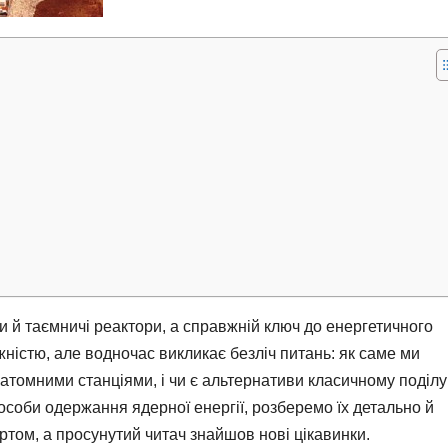
 й таємничі реактори, а справжній ключ до енергетичного
істю, але водночас викликає безліч питань: як саме ми
 атомними станціями, і чи є альтернативи класичному поділу
пособи одержання ядерної енергії, розберемо їх детально й
ртом, а просунутий читач знайшов нові цікавинки.