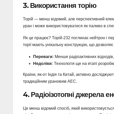
3. Використання торію
Торій — менш відомий, але перспективний елеме
уран і може використовуватися як паливо в спе
Як це працює? Торій-232 поглинає нейтрон і пер
торії мають унікальну конструкцію, що дозволя
Переваги:
Менше радіоактивних відходів, 
Недоліки:
Технологія ще на етапі розробки
Країни, як-от Індія та Китай, активно досліджу
традиційним урановим АЕС.
4. Радіоізотопні джерела ен
Це менш відомий спосіб, який використовується