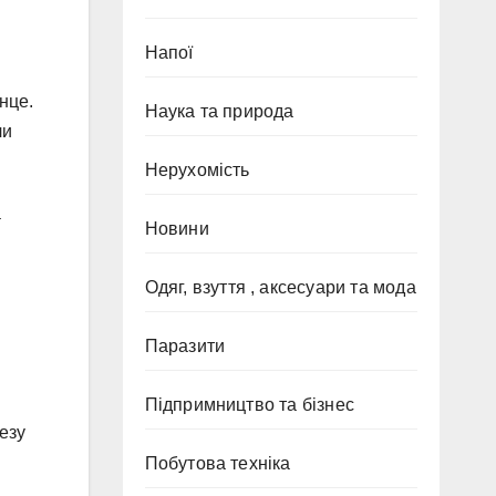
Напої
нце.
Наука та природа
чи
Нерухомість
а
Новини
Одяг, взуття , аксесуари та мода
Паразити
Підпримництво та бізнес
тезу
Побутова техніка