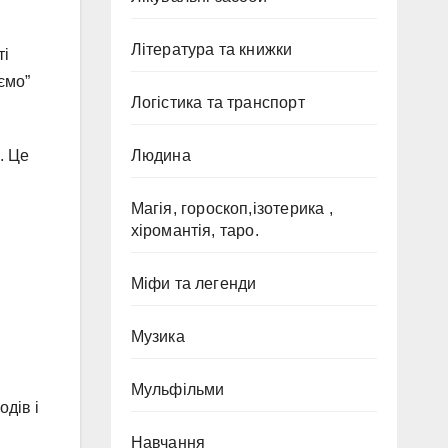
Література та книжки
ті
ємо”
Логістика та транспорт
. Це
Людина
Магія, гороскоп,ізотерика ,
хіромантія, таро.
Міфи та легенди
Музика
Мульфільми
одів і
Навчання