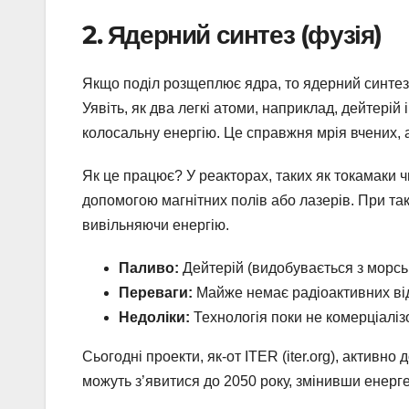
2. Ядерний синтез (фузія)
Якщо поділ розщеплює ядра, то ядерний синтез 
Уявіть, як два легкі атоми, наприклад, дейтерій
колосальну енергію. Це справжня мрія вчених, 
Як це працює? У реакторах, таких як токамаки ч
допомогою магнітних полів або лазерів. При та
вивільняючи енергію.
Паливо:
Дейтерій (видобувається з морсько
Переваги:
Майже немає радіоактивних від
Недоліки:
Технологія поки не комерціаліз
Сьогодні проекти, як-от ITER (iter.org), активн
можуть з’явитися до 2050 року, змінивши енер