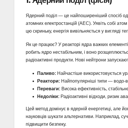
1. Ядерний поділ (фісія)
Ядерний поділ — це найпоширеніший спосіб оде
атомних електростанцій (АЕС). Уявіть собі атом
цю скриньку, енергія вивільняється у вигляді те
Як це працює? У реакторі ядра важких елементі
робить ядро нестабільним, і воно розщеплюєтьс
радіоактивні продукти. Нові нейтрони запускаю
Паливо:
Найчастіше використовується ура
Реактори:
Найпопулярніші типи — водо-во
Переваги:
Висока ефективність, стабільне
Недоліки:
Радіоактивні відходи, ризик ава
Цей метод домінує в ядерній енергетиці, але йог
науковців шукати альтернативи. Наприклад, суча
підвищити безпеку.