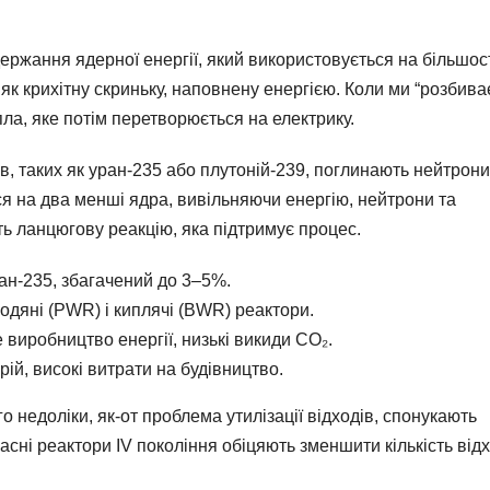
ржання ядерної енергії, який використовується на більшос
 як крихітну скриньку, наповнену енергією. Коли ми “розбива
пла, яке потім перетворюється на електрику.
в, таких як уран-235 або плутоній-239, поглинають нейтрони
я на два менші ядра, вивільняючи енергію, нейтрони та
ть ланцюгову реакцію, яка підтримує процес.
н-235, збагачений до 3–5%.
дяні (PWR) і киплячі (BWR) реактори.
 виробництво енергії, низькі викиди CO₂.
рій, високі витрати на будівництво.
о недоліки, як-от проблема утилізації відходів, спонукають
сні реактори IV покоління обіцяють зменшити кількість відх