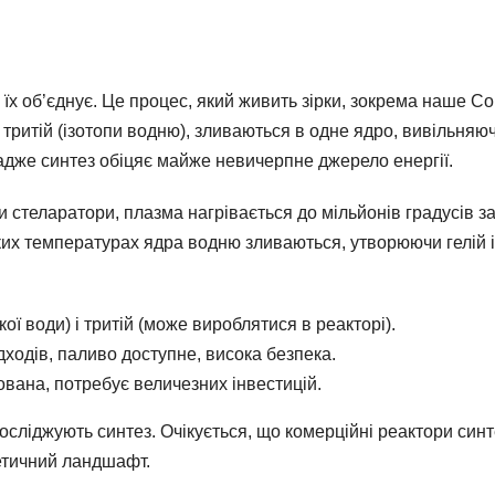
їх об’єднує. Це процес, який живить зірки, зокрема наше Со
 і тритій (ізотопи водню), зливаються в одне ядро, вивільняю
адже синтез обіцяє майже невичерпне джерело енергії.
и стеларатори, плазма нагрівається до мільйонів градусів з
ких температурах ядра водню зливаються, утворюючи гелій і
ї води) і тритій (може вироблятися в реакторі).
ходів, паливо доступне, висока безпека.
ована, потребує величезних інвестицій.
о досліджують синтез. Очікується, що комерційні реактори син
гетичний ландшафт.