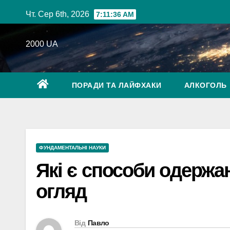
Перейти
Чт. Сер 6th, 2026
7:11:37 AM
до
вмісту
2000 UA
ПОРАДИ ТА ЛАЙФХАКИ
АЛКОГОЛЬ
ФУНДАМЕНТАЛЬНІ НАУКИ
Які є способи одержан
огляд
Від
Павло