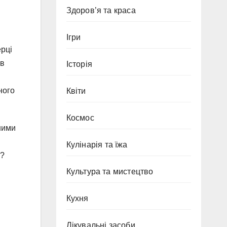
Здоров’я та краса
Ігри
ерці
ів
Історія
ного
Квіти
Космос
ними
Кулінарія та їжа
о?
Культура та мистецтво
Кухня
Лікувальні засоби