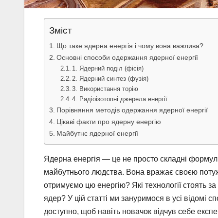
Зміст
Що таке ядерна енергія і чому вона важлива?
Основні способи одержання ядерної енергії
1. Ядерний поділ (фісія)
2. Ядерний синтез (фузія)
3. Використання торію
4. Радіоізотопні джерела енергії
Порівняння методів одержання ядерної енергії
Цікаві факти про ядерну енергію
Майбутнє ядерної енергії
Ядерна енергія — це не просто складні формули
майбутнього людства. Вона вражає своєю потужн
отримуємо цю енергію? Які технології стоять за
ядер? У цій статті ми зануримося в усі відомі с
доступно, щоб навіть новачок відчув себе експе