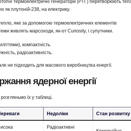
зотопні термоелектричні генератори (РТГ) перетворюють теп
х як плутоній-238, на електрику.
 тепло, яке за допомогою термоелектричних елементів
ми живлять марсоходи, як-от Curiosity, і супутники.
літтями), компактність.
жність, радіоактивність.
ле не підходить для масового виробництва енергії.
ржання ядерної енергії
розгляньмо їх у таблиці.
Переваги
Недоліки
Стан розвитку
Висока
Радіоактивні
Комерційно