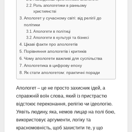
Роль апологетики в ранньому
християнстві
Апологет у сучасному світі: від релігії до
політики
Апологети в політиці
Апологети в культурі та бізнесі
Цікаві факти про апологетів
Порівняння апологетів і критиків
Чому апологети важливі для суспільства
Апологетика в цифрову епоху
Як стати апологетом: практичні поради
Апологет – це не просто захисник ідей, а
справжній воїн слова, який із пристрастю
відстоює переконання, релігію чи ідеологію.
Уявіть людину, яка, немов лицар на полі бою,
використовує аргументи, логіку та
красномовність, щоб захистити те, у що