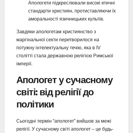
Апологети підкреслювали високі етичні
стандарти християн, протиставляючи їх
аморальності язичницьких культів.
Завдяки апологетам християнство з
маргінальної секти перетворилося на
потужну інтелектуальну течію, яка в IV
столітті стала державною релігією Римської
імперії.
Апологет у сучасному
світі: від релігії до
політики
Сьогодні термін “апологет” вийшов за межі
релігії. У сучасному світі апологет – це будь-