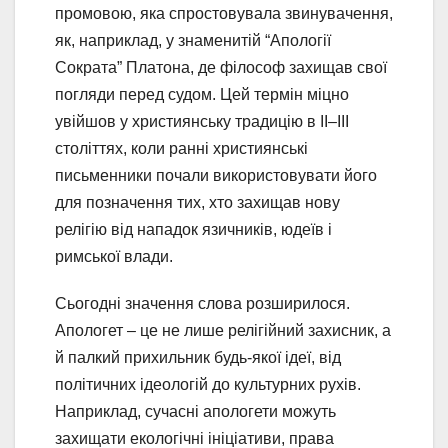
промовою, яка спростовувала звинувачення,
як, наприклад, у знаменитій “Апології
Сократа” Платона, де філософ захищав свої
погляди перед судом. Цей термін міцно
увійшов у християнську традицію в II–III
століттях, коли ранні християнські
письменники почали використовувати його
для позначення тих, хто захищав нову
релігію від нападок язичників, юдеїв і
римської влади.
Сьогодні значення слова розширилося.
Апологет – це не лише релігійний захисник, а
й палкий прихильник будь-якої ідеї, від
політичних ідеологій до культурних рухів.
Наприклад, сучасні апологети можуть
захищати екологічні ініціативи, права