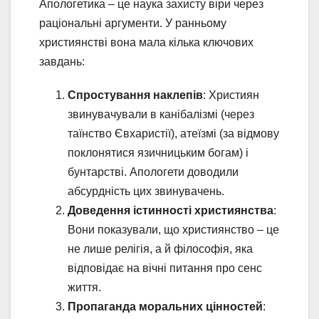
Апологетика – це наука захисту віри через
раціональні аргументи. У ранньому
християнстві вона мала кілька ключових
завдань:
Спростування наклепів
: Християн
звинувачували в канібалізмі (через
таїнство Євхаристії), атеїзмі (за відмову
поклонятися язичницьким богам) і
бунтарстві. Апологети доводили
абсурдність цих звинувачень.
Доведення істинності християнства
:
Вони показували, що християнство – це
не лише релігія, а й філософія, яка
відповідає на вічні питання про сенс
життя.
Пропаганда моральних цінностей
: