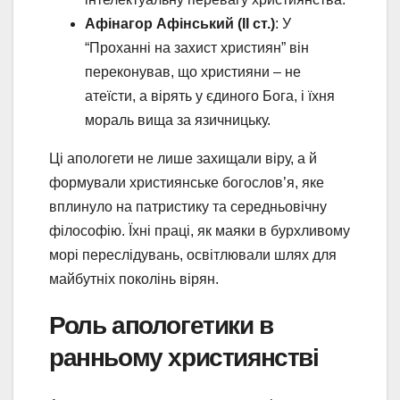
Афінагор Афінський (II ст.)
: У
“Проханні на захист християн” він
переконував, що християни – не
атеїсти, а вірять у єдиного Бога, і їхня
мораль вища за язичницьку.
Ці апологети не лише захищали віру, а й
формували християнське богослов’я, яке
вплинуло на патристику та середньовічну
філософію. Їхні праці, як маяки в бурхливому
морі переслідувань, освітлювали шлях для
майбутніх поколінь вірян.
Роль апологетики в
ранньому християнстві