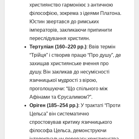
християнство гармоніює з античною
філософією, зокрема з ідеями Платона.
Юстин звертався до римських
імператорів, закликаючи припинити
переслідування християн.
Тертуліан (160–220 рр.)
: Ввів термін
“Трійця” і створив працю “Про душу”, де
захищав християнське вчення про
душу. Він закликав до несумісності
язичницької мудрості з вірою,
проголошуючи: “Що спільного між
Афінами та Єрусалимом?”.
Оріген (185–254 рр.)
: У трактаті “Проти
Цельса” він систематично
спростовував критику язичницького
філософа Цельса, демонструючи
інтелектуальну перевагу християнства.