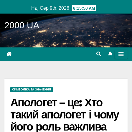
Перейти
Нд. Сер 9th, 2026
6:15:51 AM
до
вмісту
2000 UA
СИМВОЛІКА ТА ЗНАЧЕННЯ
Апологет – це: Хто
такий апологет і чому
його роль важлива