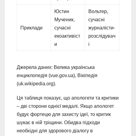
Юстин
Вольтер,
Мученик,
сучасні
Приклади
сучасні
журналісти-
екоактивіст
розслідувач
и
і
Джерела даних: Велика українська
енциклопедія (vue.gov.ua), Вікіпедія
(uk.wikipedia.org).
Ця таблиця показує, що апологети та критики
– дві сторони однієї медалі. Якщо апологет
будує фортецю для захисту ідеї, то критик
шукає в ній тріщини. Обидва підходи
необхідні для здорового діалогу в