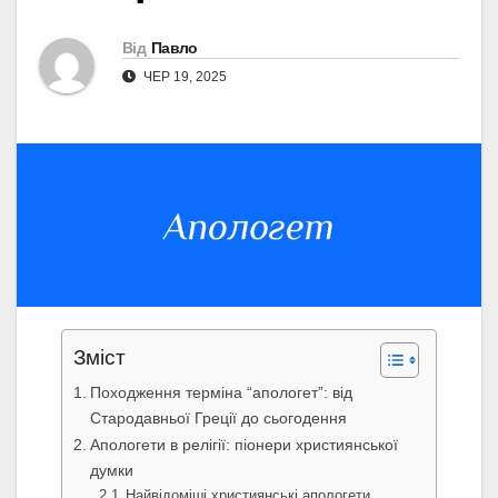
Від
Павло
ЧЕР 19, 2025
Зміст
Походження терміна “апологет”: від
Стародавньої Греції до сьогодення
Апологети в релігії: піонери християнської
думки
Найвідоміші християнські апологети