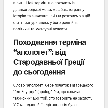
вірить. Цей термін, що походить із
давньогрецької мови, має багатогранну
історію та значення, які ми розкриємо в цій
статті, занурившись у його релігійні,
політичні та культурні аспекти.
Походження терміна
“апологет”: від
Стародавньої Греції
до сьогодення
Слово “апологет” бере початок від грецького
“ἀπολογητής” (apologētēs), що означає
“захисник” або “той, хто говорить на захист”.
У Стародавній Греції апологія була