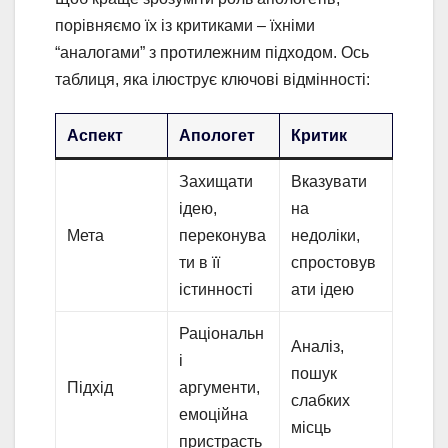
порівняємо їх із критиками – їхніми
“аналогами” з протилежним підходом. Ось
таблиця, яка ілюструє ключові відмінності:
Аспект
Апологет
Критик
Захищати
Вказувати
ідею,
на
Мета
переконува
недоліки,
ти в її
спростовув
істинності
ати ідею
Раціональн
Аналіз,
і
пошук
Підхід
аргументи,
слабких
емоційна
місць
пристрасть