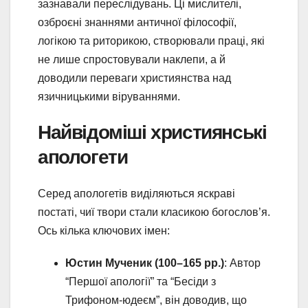
зазнавали переслідувань. Ці мислителі,
озброєні знаннями античної філософії,
логікою та риторикою, створювали праці, які
не лише спростовували наклепи, а й
доводили переваги християнства над
язичницькими віруваннями.
Найвідоміші християнські
апологети
Серед апологетів виділяються яскраві
постаті, чиї твори стали класикою богослов’я.
Ось кілька ключових імен:
Юстин Мученик (100–165 рр.)
: Автор
“Першої апології” та “Бесіди з
Трифоном-юдеєм”, він доводив, що