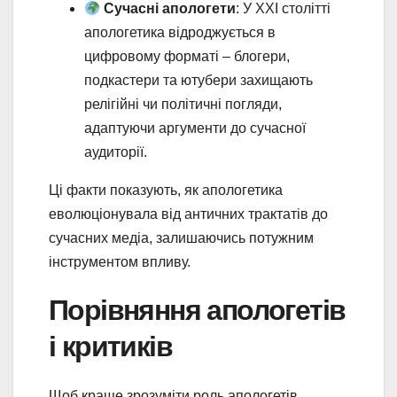
Сучасні апологети
: У XXI столітті
апологетика відроджується в
цифровому форматі – блогери,
подкастери та ютубери захищають
релігійні чи політичні погляди,
адаптуючи аргументи до сучасної
аудиторії.
Ці факти показують, як апологетика
еволюціонувала від античних трактатів до
сучасних медіа, залишаючись потужним
інструментом впливу.
Порівняння апологетів
і критиків
Щоб краще зрозуміти роль апологетів,