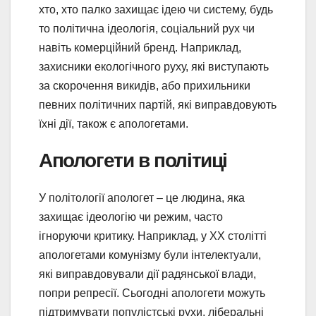
хто, хто палко захищає ідею чи систему, будь
то політична ідеологія, соціальний рух чи
навіть комерційний бренд. Наприклад,
захисники екологічного руху, які виступають
за скорочення викидів, або прихильники
певних політичних партій, які виправдовують
їхні дії, також є апологетами.
Апологети в політиці
У політології апологет – це людина, яка
захищає ідеологію чи режим, часто
ігноруючи критику. Наприклад, у XX столітті
апологетами комунізму були інтелектуали,
які виправдовували дії радянської влади,
попри репресії. Сьогодні апологети можуть
підтримувати популістські рухи, ліберальні