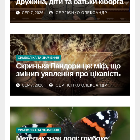
дружина, діти та батьки кіборга
СЕР 7, 2026
СЕРГІЄНКО ОЛЕКСАНДР
СИМВОЛІКА ТА ЗНАЧЕННЯ
Скринька Пандори це: міф, що
змінив уявлення про цікавість
і надію
СЕР 7, 2026
СЕРГІЄНКО ОЛЕКСАНДР
СИМВОЛІКА ТА ЗНАЧЕННЯ
Метелик знак долі: глибоке