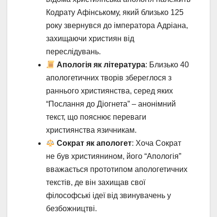
Кодрату Афінському, який близько 125
року звернувся до імператора Адріана,
захищаючи християн від
переслідувань.
Апологія як література
: Близько 40
апологетичних творів збереглося з
раннього християнства, серед яких
“Послання до Діогнета” – анонімний
текст, що пояснює переваги
християнства язичникам.
Сократ як апологет
: Хоча Сократ
не був християнином, його “Апологія”
вважається прототипом апологетичних
текстів, де він захищав свої
філософські ідеї від звинувачень у
безбожництві.