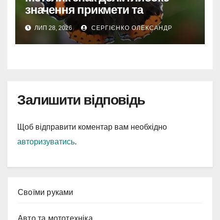
значення прикмети та
символіки
ЛИП 28, 2026
СЕРГІЄНКО ОЛЕКСАНДР
Залишити відповідь
Щоб відправити коментар вам необхідно
авторизуватись
.
Cвоїми руками
Авто та мототехніка