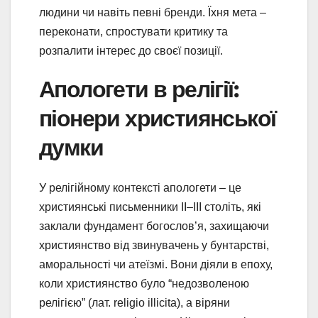
людини чи навіть певні бренди. Їхня мета –
переконати, спростувати критику та
розпалити інтерес до своєї позиції.
Апологети в релігії:
піонери християнської
думки
У релігійному контексті апологети – це
християнські письменники II–III століть, які
заклали фундамент богослов’я, захищаючи
християнство від звинувачень у бунтарстві,
аморальності чи атеїзмі. Вони діяли в епоху,
коли християнство було “недозволеною
релігією” (лат. religio illicita), а віряни