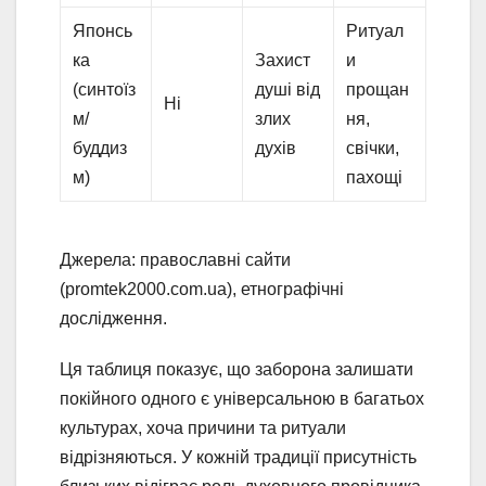
Японсь
Ритуал
ка
Захист
и
(синтоїз
душі від
прощан
Ні
м/
злих
ня,
буддиз
духів
свічки,
м)
пахощі
Джерела: православні сайти
(promtek2000.com.ua), етнографічні
дослідження.
Ця таблиця показує, що заборона залишати
покійного одного є універсальною в багатьох
культурах, хоча причини та ритуали
відрізняються. У кожній традиції присутність