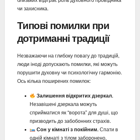
близьких відіграє роль духовного провідника
чи захисника.
Типові помилки при
дотриманні традиції
Незважаючи на глибоку повагу до традицій,
люди іноді допускають помилки, які можуть
порушити духовну чи психологічну гармонію.
Ось кілька поширених помилок:
Залишення відкритих дзеркал.
Незавішені дзеркала можуть
сприйматися як “ворота” для душі, що
призводить до забобонних страхів.
Сон у кімнаті з покійним.
Спати в
одній кімнаті з тілом заборонено,