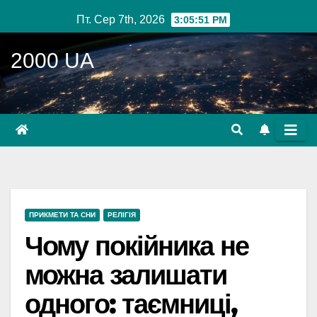
Перейти
Пт. Сер 7th, 2026
3:05:52 PM
до
вмісту
2000 UA
ПРИКМЕТИ ТА СНИ
РЕЛІГІЯ
Чому покійника не
можна залишати
одного: таємниці,