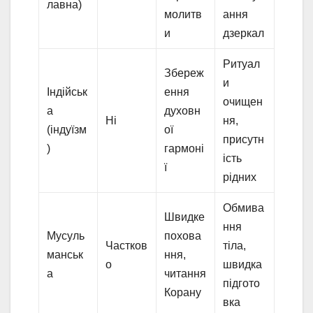
лавна)
молитв
ання
и
дзеркал
Ритуал
Збереж
и
Індійськ
ення
очищен
а
духовн
Ні
ня,
(індуїзм
ої
присутн
)
гармоні
ість
ї
рідних
Обмива
Швидке
ння
Мусуль
похова
Частков
тіла,
манськ
ння,
о
швидка
а
читання
підгото
Корану
вка