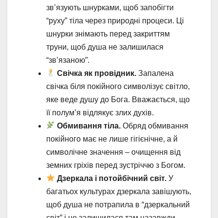
зв’язують шнурками, щоб запобігти
“руху” тіла через природні процеси. Ці
шнурки знімають перед закриттям
труни, щоб душа не залишилася
“зв’язаною”.
Свічка як провідник.
Запалена
свічка біля покійного символізує світло,
яке веде душу до Бога. Вважається, що
її полум’я відлякує злих духів.
Обмивання тіла.
Обряд обмивання
покійного має не лише гігієнічне, а й
символічне значення – очищення від
земних гріхів перед зустріччю з Богом.
Дзеркала і потойбічний світ.
У
багатьох культурах дзеркала завішують,
щоб душа не потрапила в “дзеркальний
світ” і не залишилася там назавжди.