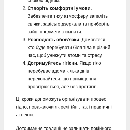
спокою рідним.
Створіть комфортні умови.
Забезпечте тиху атмосферу, запаліть
свічки, завісьте дзеркала та приберіть
зайві предмети з кімнати.
Розподіліть обов’язки.
Домовтеся,
хто буде перебувати біля тіла в різний
час, щоб уникнути втоми та стресу.
Дотримуйтесь гігієни.
Якщо тіло
перебуває вдома кілька днів,
переконайтеся, що приміщення
провітрюється, але без протягів.
Ці кроки допоможуть організувати процес
гідно, поважаючи як релігійні, так і практичні
аспекти.
Дотримання традиції не залишати покійного