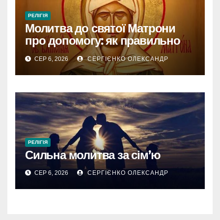
РЕЛІГІЯ
Молитва до святої Матрони
про допомогу: як правильно
звертатися
СЕР 6, 2026
СЕРГІЄНКО ОЛЕКСАНДР
РЕЛІГІЯ
Сильна молитва за сім’ю
СЕР 6, 2026
СЕРГІЄНКО ОЛЕКСАНДР