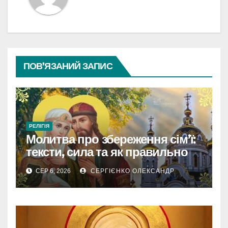
ПОВ’ЯЗАНИЙ ЗАПИС
РЕЛІГІЯ
Молитва про збереження сім’ї:
тексти, сила та як правильно
читати
СЕР 6, 2026
СЕРГІЄНКО ОЛЕКСАНДР