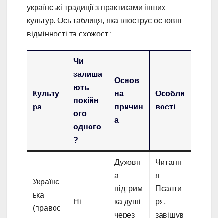
українські традиції з практиками інших
культур. Ось таблиця, яка ілюструє основні
відмінності та схожості:
Чи
залиша
Основ
ють
Культу
на
Особли
покійн
ра
причин
вості
ого
а
одного
?
Духовн
Читанн
а
я
Українс
підтрим
Псалти
ька
Ні
ка душі
ря,
(правос
через
завішув