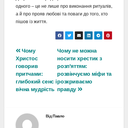
одного – це не лише про виконання ритуалів,
а й про прояв любові та поваги до того, хто
пішов із життя.
Навігація
Чому
Чому не можна
Христос
носити хрестик з
записів
говорив
розп’яттям:
притчами:
розвінчуємо міфи та
глибокий сенс і
розкриваємо
вічна мудрість
правду
Від
Павло