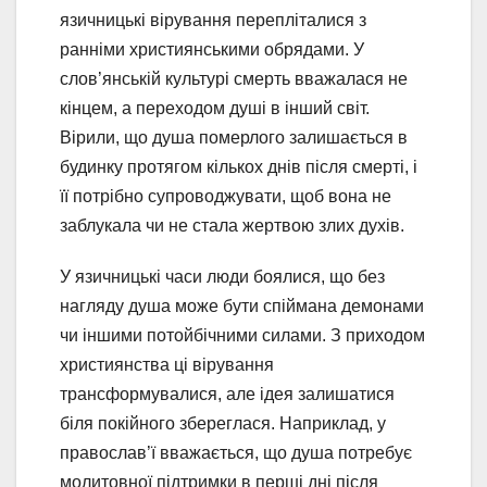
язичницькі вірування перепліталися з
ранніми християнськими обрядами. У
слов’янській культурі смерть вважалася не
кінцем, а переходом душі в інший світ.
Вірили, що душа померлого залишається в
будинку протягом кількох днів після смерті, і
її потрібно супроводжувати, щоб вона не
заблукала чи не стала жертвою злих духів.
У язичницькі часи люди боялися, що без
нагляду душа може бути спіймана демонами
чи іншими потойбічними силами. З приходом
християнства ці вірування
трансформувалися, але ідея залишатися
біля покійного збереглася. Наприклад, у
православ’ї вважається, що душа потребує
молитовної підтримки в перші дні після