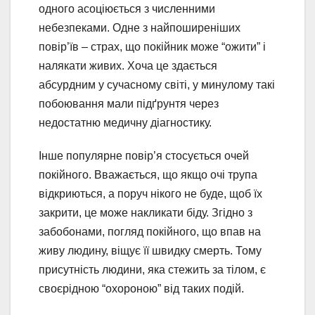
одного асоціюється з численними
небезпеками. Одне з найпоширеніших
повір’їв – страх, що покійник може “ожити” і
налякати живих. Хоча це здається
абсурдним у сучасному світі, у минулому такі
побоювання мали підґрунтя через
недостатню медичну діагностику.
Інше популярне повір’я стосується очей
покійного. Вважається, що якщо очі трупа
відкриються, а поруч нікого не буде, щоб їх
закрити, це може накликати біду. Згідно з
забобонами, погляд покійного, що впав на
живу людину, віщує її швидку смерть. Тому
присутність людини, яка стежить за тілом, є
своєрідною “охороною” від таких подій.