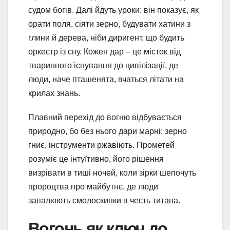
судом богів. Далі йдуть уроки: він показує, як
орати поля, сіяти зерно, будувати хатини з
глини й дерева, ніби диригент, що будить
оркестр із сну. Кожен дар – це місток від
тваринного існування до цивілізації, де
люди, наче пташенята, вчаться літати на
крилах знань.
Плавний перехід до вогню відбувається
природно, бо без нього дари марні: зерно
гниє, інструменти ржавіють. Прометей
розуміє це інтуїтивно, його рішення
визрівати в тиші ночей, коли зірки шепочуть
пророцтва про майбутнє, де люди
запалюють смолоскипки в честь титана.
Вогонь як ключ до