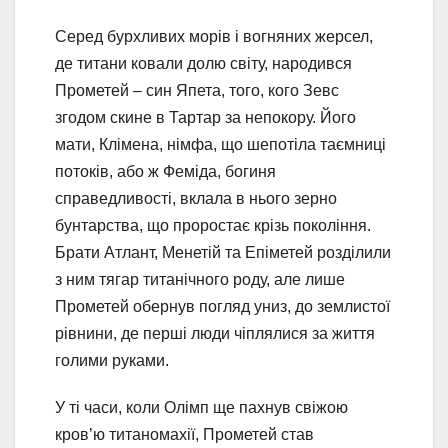
Серед бурхливих морів і вогняних жерсел,
де титани ковали долю світу, народився
Прометей – син Япета, того, кого Зевс
згодом скине в Тартар за непокору. Його
мати, Клімена, німфа, що шепотіла таємниці
потоків, або ж Феміда, богиня
справедливості, вклала в нього зерно
бунтарства, що проростає крізь покоління.
Брати Атлант, Менетій та Епіметей розділили
з ним тягар титанічного роду, але лише
Прометей обернув погляд униз, до землистої
рівнини, де перші люди чіплялися за життя
голими руками.
У ті часи, коли Олімп ще пахнув свіжою
кров’ю титаномахії, Прометей став