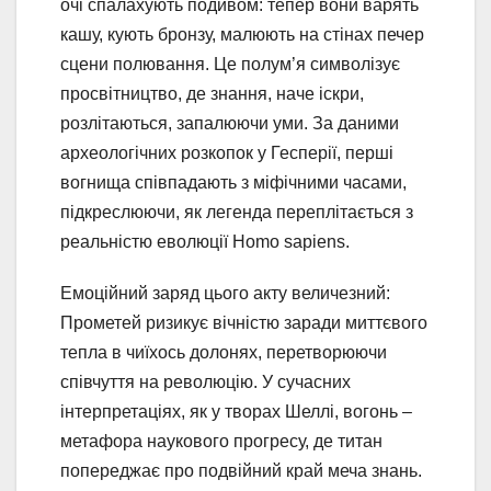
очі спалахують подивом: тепер вони варять
кашу, кують бронзу, малюють на стінах печер
сцени полювання. Це полум’я символізує
просвітництво, де знання, наче іскри,
розлітаються, запалюючи уми. За даними
археологічних розкопок у Гесперії, перші
вогнища співпадають з міфічними часами,
підкреслюючи, як легенда переплітається з
реальністю еволюції Homo sapiens.
Емоційний заряд цього акту величезний:
Прометей ризикує вічністю заради миттєвого
тепла в чиїхось долонях, перетворюючи
співчуття на революцію. У сучасних
інтерпретаціях, як у творах Шеллі, вогонь –
метафора наукового прогресу, де титан
попереджає про подвійний край меча знань.