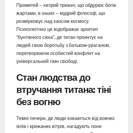
Прометей – хитрий трюкач, що обдурює богів
жартами, в інших – мудрий філософ, що
розмірковує над хаосом космосу.
Психологічно це відображає архетип
“бунтівного сина”, де титан проектує на
людей свою боротьбу з батьком-ураганом,
перетворюючи особистий конфлікт на
універсальний гімн свободі.
Стан людства до
втручання титана: тіні
без вогню
Темні печери, де люди ховаються від вовчих
іклів і крижаних вітрів, нагадують лони