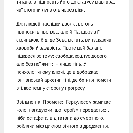
титана, а підносить його до статусу мартира,
чиї стогони лунають через віки.
Для людей наслідки двоякі: вогонь
приносить прогрес, але й Пандору з її
скринькою бід, де Зевс мстить, випускаючи
хвороби й заздрість. Проте цей баланс
підкреслює тему: свобода коштує дорого,
але без неї життя – лише тінь. У
психологічному ключі, це відображає
юнгіанський архетип тіні, де богиня помсти
втілює темну сторону прогресу.
Звільнення Прометея Геркулесом замикає
коло, нагадуючи, що героїзм передається,
ніби естафета, від титана до смертного,
роблячи міф циклом вічного відродження.