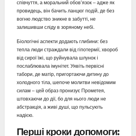
співчуття, а моральний обов’язок – адже як
провидець, він бачить ланцюг подій, де без
вогню людство зникне в забутті, не
залишивши сліду в зоряному небі.
Біологічні аспекти додають глибини: без
тепла люди страждали від гіпотермії, хвороб
від сирої їжі, що руйнувала шлунок і
послаблювала імунітет. Уявіть первісні
табори, де матір, пригортаючи дитину до
холодного тіла, шепоче молитви невідомим
силам – цей образ пронизує Прометея,
штовхаючи до дії, бо для нього люди не
абстракція, а живі душі, що пульсують
надією.
Перші кроки допомоги: