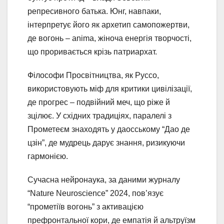
репресивного батька. Юнг, навпаки,
інтерпретує його як архетип самопожертви,
де вогонь – anima, жіноча енергія творчості,
що проривається крізь патриархат.
Філософи Просвітництва, як Руссо,
використовують міф для критики цивілізації,
де прогрес – подвійний меч, що ріже й
зцілює. У східних традиціях, паралелі з
Прометеєм знаходять у даосському “Дао де
цзін”, де мудрець дарує знання, ризикуючи
гармонією.
Сучасна нейронаука, за даними журналу
“Nature Neuroscience” 2024, пов’язує
“прометіїв вогонь” з активацією
префронтальної кори, де емпатія й альтруїзм