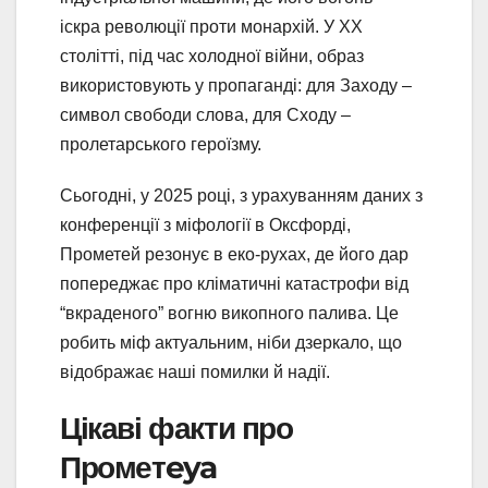
іскра революції проти монархій. У XX
столітті, під час холодної війни, образ
використовують у пропаганді: для Заходу –
символ свободи слова, для Сходу –
пролетарського героїзму.
Сьогодні, у 2025 році, з урахуванням даних з
конференції з міфології в Оксфорді,
Прометей резонує в еко-рухах, де його дар
попереджає про кліматичні катастрофи від
“вкраденого” вогню викопного палива. Це
робить міф актуальним, ніби дзеркало, що
відображає наші помилки й надії.
Цікаві факти про
Прометeya