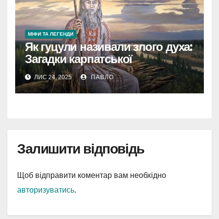
МІФИ ТА ЛЕГЕНДИ
Як гуцули називали злого духа:
Загадки карпатської
демонології
ЛИС 24, 2025
ПАВЛО
Залишити відповідь
Щоб відправити коментар вам необхідно
авторизуватись
.