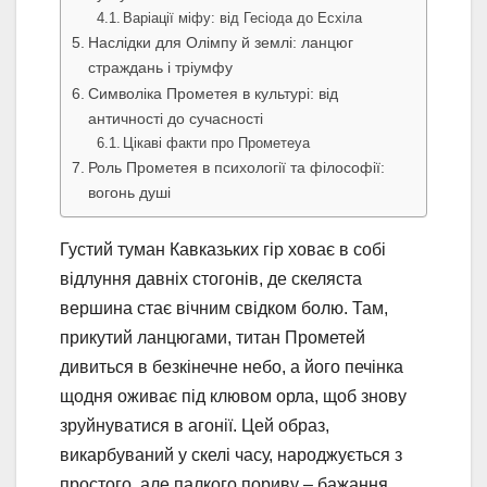
Варіації міфу: від Гесіода до Есхіла
Наслідки для Олімпу й землі: ланцюг
страждань і тріумфу
Символіка Прометея в культурі: від
античності до сучасності
Цікаві факти про Прометeya
Роль Прометея в психології та філософії:
вогонь душі
Густий туман Кавказьких гір ховає в собі
відлуння давніх стогонів, де скеляста
вершина стає вічним свідком болю. Там,
прикутий ланцюгами, титан Прометей
дивиться в безкінечне небо, а його печінка
щодня оживає під клювом орла, щоб знову
зруйнуватися в агонії. Цей образ,
викарбуваний у скелі часу, народжується з
простого, але палкого пориву – бажання