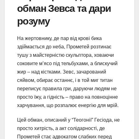
обман Зевса та дари
розуму
На жертовнику, де пар від крові бика
здіймається до неба, Прометей розтинає
тушу з майстерністю скульптора, ховаючи
соковите м’ясо під тельбухами, а блискучий
жир – над кістками. Зевс, зачарований
сяйвом, обирає останнє, і в той миг титан
переписує правила гри, даруючи людям не
просто їжу, а гідність – право на повноцінне
харчування, що розпалює енергію для мрій.
Цей обман, описаний у “Теогонії” Гесіода, не
просто хитрість, а акт солідарності, де
Прометей стає адвокатом слабких перед