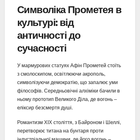
Символіка Прометея в
культурі: від
античності до
сучасності
У мармурових статуях Афін Прометей стоїть
з смолоскипом, освітлюючи акрополь,
символізуючи демократію, що запалює уми
філософів. Середньовічні алхіміки бачили в
ньому прототип Великого Діла, де вогонь –
еліксир безсмертя душі.
Романтизм XIX століття, з Байроном і Шеллі,
перетворює титана на бунтаря проти
індустріальної машини, де його вогонь –