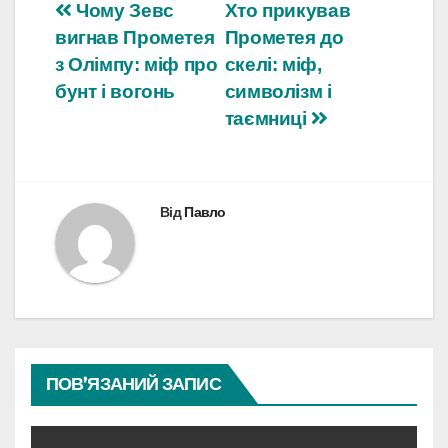
Навігація
Чому Зевс
Хто прикував
вигнав Прометея
Прометея до
записів
з Олімпу: міф про
скелі: міф,
бунт і вогонь
символізм і
таємниці
Від
Павло
ПОВ’ЯЗАНИЙ ЗАПИС