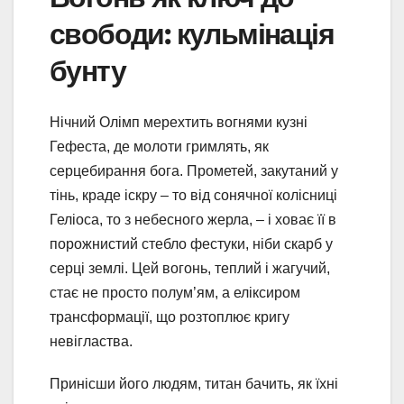
свободи: кульмінація
бунту
Нічний Олімп мерехтить вогнями кузні
Гефеста, де молоти гримлять, як
серцебирання бога. Прометей, закутаний у
тінь, краде іскру – то від сонячної колісниці
Геліоса, то з небесного жерла, – і ховає її в
порожнистий стебло фестуки, ніби скарб у
серці землі. Цей вогонь, теплий і жагучий,
стає не просто полум’ям, а еліксиром
трансформації, що розтоплює кригу
невігластва.
Принісши його людям, титан бачить, як їхні