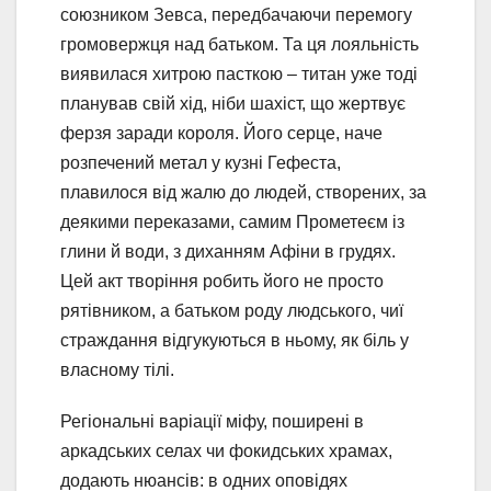
союзником Зевса, передбачаючи перемогу
громовержця над батьком. Та ця лояльність
виявилася хитрою пасткою – титан уже тоді
планував свій хід, ніби шахіст, що жертвує
ферзя заради короля. Його серце, наче
розпечений метал у кузні Гефеста,
плавилося від жалю до людей, створених, за
деякими переказами, самим Прометеєм із
глини й води, з диханням Афіни в грудях.
Цей акт творіння робить його не просто
рятівником, а батьком роду людського, чиї
страждання відгукуються в ньому, як біль у
власному тілі.
Регіональні варіації міфу, поширені в
аркадських селах чи фокидських храмах,
додають нюансів: в одних оповідях