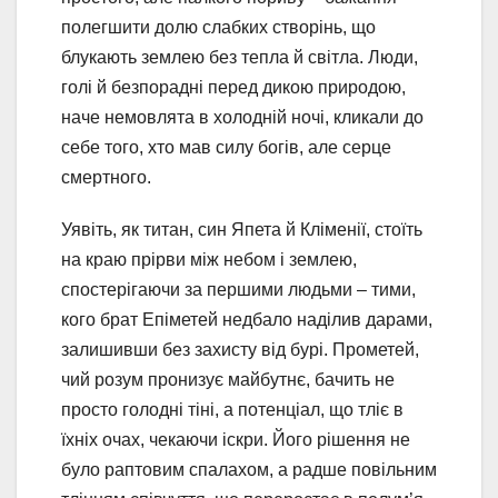
полегшити долю слабких створінь, що
блукають землею без тепла й світла. Люди,
голі й безпорадні перед дикою природою,
наче немовлята в холодній ночі, кликали до
себе того, хто мав силу богів, але серце
смертного.
Уявіть, як титан, син Япета й Кліменії, стоїть
на краю прірви між небом і землею,
спостерігаючи за першими людьми – тими,
кого брат Епіметей недбало наділив дарами,
залишивши без захисту від бурі. Прометей,
чий розум пронизує майбутнє, бачить не
просто голодні тіні, а потенціал, що тліє в
їхніх очах, чекаючи іскри. Його рішення не
було раптовим спалахом, а радше повільним