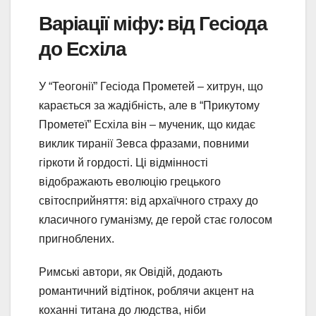
Варіації міфу: від Гесіода
до Есхіла
У “Теогонії” Гесіода Прометей – хитрун, що
карається за жадібність, але в “Прикутому
Прометеї” Есхіла він – мученик, що кидає
виклик тиранії Зевса фразами, повними
гіркоти й гордості. Ці відмінності
відображають еволюцію грецького
світосприйняття: від архаїчного страху до
класичного гуманізму, де герой стає голосом
пригноблених.
Римські автори, як Овідій, додають
романтичний відтінок, роблячи акцент на
коханні титана до людства, ніби