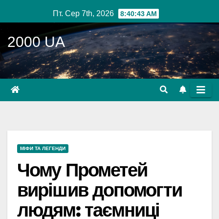
Перейти
Пт. Сер 7th, 2026
8:40:45 AM
до
вмісту
2000 UA
МІФИ ТА ЛЕГЕНДИ
Чому Прометей
вирішив допомогти
людям: таємниці