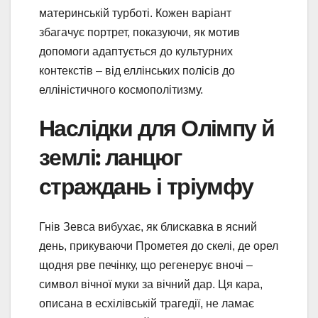
материнській турботі. Кожен варіант
збагачує портрет, показуючи, як мотив
допомоги адаптується до культурних
контекстів – від еллінських полісів до
елліністичного космополітизму.
Наслідки для Олімпу й
землі: ланцюг
страждань і тріумфу
Гнів Зевса вибухає, як блискавка в ясний
день, прикуваючи Прометея до скелі, де орел
щодня рве печінку, що регенерує вночі –
символ вічної муки за вічний дар. Ця кара,
описана в есхілівській трагедії, не ламає