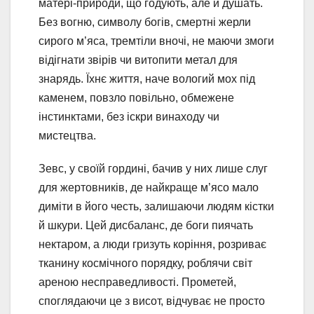
матері-природи, що годують, але й душать.
Без вогню, символу богів, смертні жерли
сирого м’яса, тремтіли вночі, не маючи змоги
відігнати звірів чи витопити метал для
знарядь. Їхнє життя, наче вологий мох під
каменем, повзло повільно, обмежене
інстинктами, без іскри винаходу чи
мистецтва.
Зевс, у своїй гордині, бачив у них лише слуг
для жертовників, де найкраще м’ясо мало
диміти в його честь, залишаючи людям кістки
й шкури. Цей дисбаланс, де боги пиячать
нектаром, а люди гризуть коріння, розриває
тканину космічного порядку, роблячи світ
ареною несправедливості. Прометей,
споглядаючи це з висот, відчуває не просто