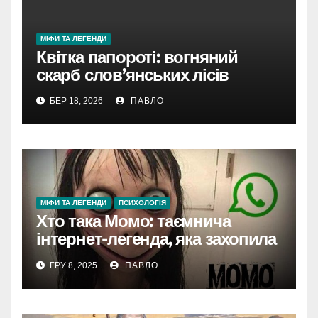
МІФИ ТА ЛЕГЕНДИ
Квітка папороті: вогняний
скарб слов’янських лісів
БЕР 18, 2026
ПАВЛО
МІФИ ТА ЛЕГЕНДИ
ПСИХОЛОГІЯ
Хто така Момо: таємнича
інтернет-легенда, яка захопила
світ
ГРУ 8, 2025
ПАВЛО