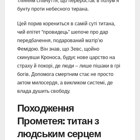
тлінням співчуття, що переростає в полум’я
бунту проти небесного тирана.
Цей порив корениться в самій суті титана,
чий епітет “провидець” шепоче про дар
передбачення, подарований матір’ю
Фемідою. Він знав, що Зевс, щойно
скинувши Кроноса, будує нове царство на
страху й покорі, де люди – лише пішаки в грі
богів. Допомога смертним стає не просто
актом милосердя, а викликом системі, де
влада душить свободу.
Походження
Прометея: титан з
людським серцем