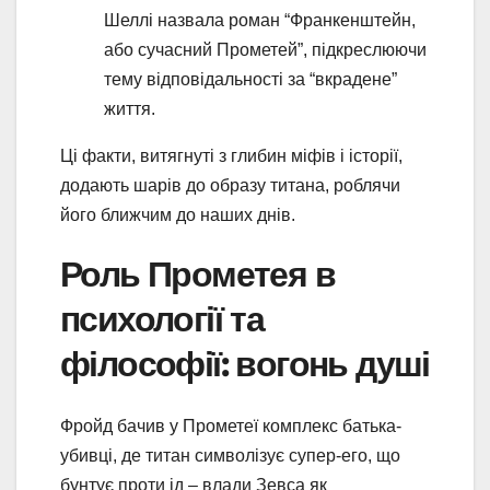
Шеллі назвала роман “Франкенштейн,
або сучасний Прометей”, підкреслюючи
тему відповідальності за “вкрадене”
життя.
Ці факти, витягнуті з глибин міфів і історії,
додають шарів до образу титана, роблячи
його ближчим до наших днів.
Роль Прометея в
психології та
філософії: вогонь душі
Фройд бачив у Прометеї комплекс батька-
убивці, де титан символізує супер-его, що
бунтує проти ід – влади Зевса як