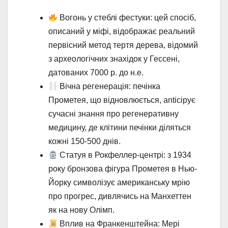
Вогонь у стеблі фестуки: цей спосіб,
описаний у міфі, відображає реальний
первісний метод тертя дерева, відомий
з археологічних знахідок у Гессені,
датованих 7000 р. до н.е.
Вічна регенерація: печінка
Прометея, що відновлюється, anticipує
сучасні знання про регенеративну
медицину, де клітини печінки діляться
кожні 150-500 днів.
Статуя в Рокфеллер-центрі: з 1934
року бронзова фігура Прометея в Нью-
Йорку символізує американську мрію
про прогрес, дивлячись на Манхеттен
як на нову Олімп.
Вплив на Франкенштейна: Мері